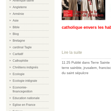
Amérique latine
Angleterre
Arménie
Asie
catholique envers les hab
Bible
Blog
Bretagne
cardinal Tagle
Lire la suite
Caritatif
Cathophilie
11:25 Publié dans
Terre Sainte
Chrétiens indignés
terre sainbte
,
jrusalem
,
francis
du saint sépulcre
Ecologie
Ecologie intégrale
Economie-
financegestion
Education nationale
Eglise en France