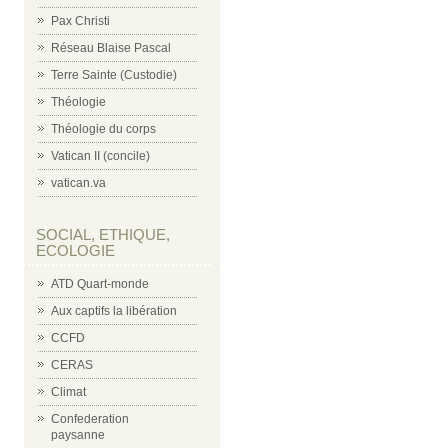
Pax Christi
Réseau Blaise Pascal
Terre Sainte (Custodie)
Théologie
Théologie du corps
Vatican II (concile)
vatican.va
SOCIAL, ETHIQUE,
ECOLOGIE
ATD Quart-monde
Aux captifs la libération
CCFD
CERAS
Climat
Confederation
paysanne