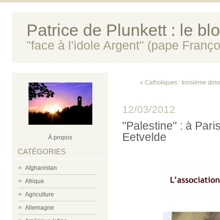
Patrice de Plunkett : le bl
"face à l'idole Argent" (pape Franço
« Catholiques : troisième di
12/03/2012
"Palestine" : à Pari
Eetvelde
À propos
CATÉGORIES
Afghanistan
Afrique
Agriculture
Allemagne