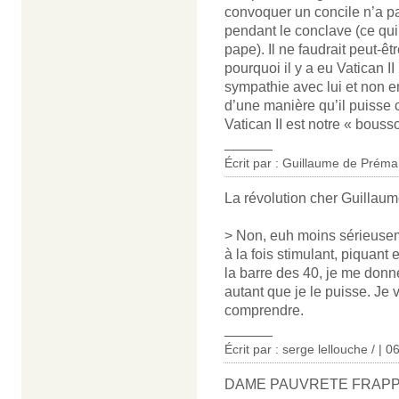
convoquer un concile n’a pa
pendant le conclave (ce qui 
pape). Il ne faudrait peut-êtr
pourquoi il y a eu Vatican I
sympathie avec lui et non en 
d’une manière qu’il puisse
Vatican II est notre « bousso
______
Écrit par : Guillaume de Préma
La révolution cher Guillaum
> Non, euh moins sérieusemen
à la fois stimulant, piquant 
la barre des 40, je me don
autant que je le puisse. Je 
comprendre.
______
Écrit par : serge lellouche / | 
DAME PAUVRETE FRAPP