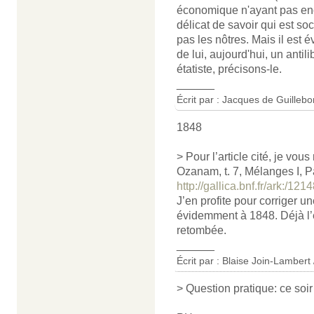
économique n'ayant pas enco
délicat de savoir qui est soci
pas les nôtres. Mais il est 
de lui, aujourd'hui, un antil
étatiste, précisons-le.
______
Écrit par : Jacques de Guillebo
1848
> Pour l’article cité, je vo
Ozanam, t. 7, Mélanges I, Pa
http://gallica.bnf.fr/ark:/
J’en profite pour corriger un
évidemment à 1848. Déjà l’e
retombée.
______
Écrit par :
Blaise Join-Lambert 
> Question pratique: ce soi