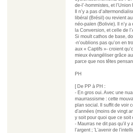
de-l’-hommistes, et l’Union
Il n’y a pas d’altermondiali
libéral (Brésil) ou revient
néo-païen (Bolivie). Il n’y 
la Conversion, et celle de l’
Si moult cathos de base, 
-n’oublions pas qu’on en tr
aux « Captifs »- croient qu’
mieux évangéliser grâce au 
parce que nos têtes pensan
PH
[ De PP à PH :
- En gros oui. Avec une nuan
maurrassisme : cette mouva
plan social. Il suffit de voi
d'années (moins de vingt an
y soit pour quoi que ce soit
- Maurras ne dit pas qu'il y
l'argent ; 'L'avenir de l'intell