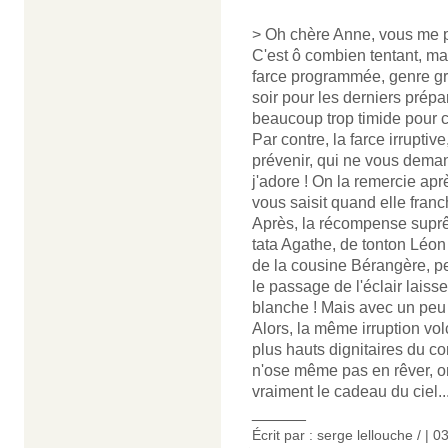
> Oh chère Anne, vous me p
C'est ô combien tentant, ma
farce programmée, genre gra
soir pour les derniers prépar
beaucoup trop timide pour c
Par contre, la farce irruptiv
prévenir, qui ne vous demand
j'adore ! On la remercie apr
vous saisit quand elle franchi
Après, la récompense supr
tata Agathe, de tonton Léon 
de la cousine Bérangère, peu
le passage de l'éclair laiss
blanche ! Mais avec un peu d
Alors, la même irruption vo
plus hauts dignitaires du c
n'ose même pas en rêver, on 
vraiment le cadeau du ciel..
______
Écrit par : serge lellouche / | 