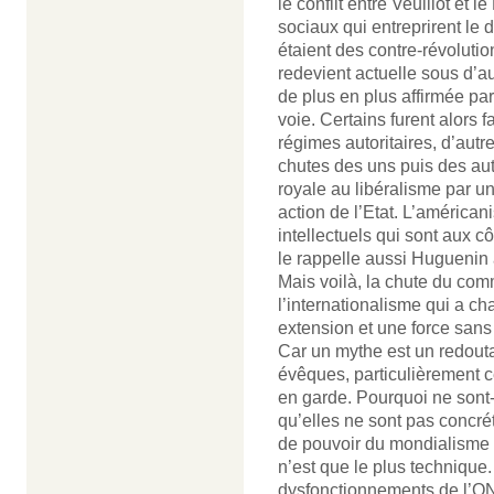
le conflit entre Veuillot e
sociaux qui entreprirent le 
étaient des contre-révoluti
redevient actuelle sous d’a
de plus en plus affirmée pa
voie. Certains furent alors f
régimes autoritaires, d’autr
chutes des uns puis des autr
royale au libéralisme par u
action de l’Etat. L’américa
intellectuels qui sont aux c
le rappelle aussi Huguenin a
Mais voilà, la chute du com
l’internationalisme qui a 
extension et une force sans
Car un mythe est un redoutab
évêques, particulièrement c
en garde. Pourquoi ne sont-e
qu’elles ne sont pas concré
de pouvoir du mondialisme l
n’est que le plus technique.
dysfonctionnements de l’ON