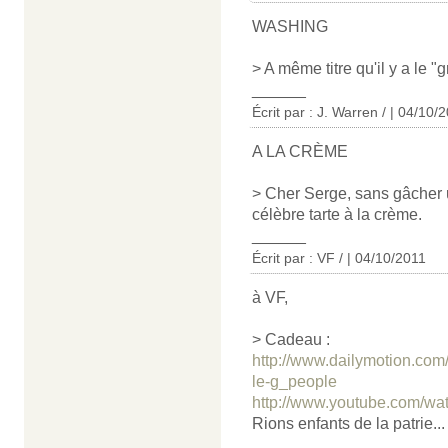
WASHING
> A même titre qu'il y a le "
______
Écrit par : J. Warren / | 04/10/
A LA CRÈME
> Cher Serge, sans gâcher u
célèbre tarte à la crème.
______
Écrit par : VF / | 04/10/2011
à VF,
> Cadeau :
http://www.dailymotion.com/
le-g_people
http://www.youtube.com/wa
Rions enfants de la patrie...
______