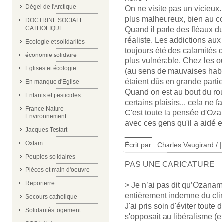
Dégel de l'Arctique
On ne visite pas un vicieux
plus malheureux, bien au co
DOCTRINE SOCIALE
CATHOLIQUE
Quand il parle des fléaux du
réaliste. Les addictions aux 
Ecologie et solidarités
toujours été des calamités q
économie solidaire
plus vulnérable. Chez les o
Eglises et écologie
(au sens de mauvaises habit
étaient dûs en grande parti
En manque d'Eglise
Quand on est au bout du rou
Enfants et pesticides
certains plaisirs... cela ne 
France Nature
C'est toute la pensée d'Ozan
Environnement
avec ces gens qu'il a aidé e
Jacques Testart
______
Oxfam
Écrit par :
Charles Vaugirard /
|
Peuples solidaires
PAS UNE CARICATURE
Pièces et main d'oeuvre
Reporterre
> Je n’ai pas dit qu’Ozanam é
entièrement indemne du cli
Secours catholique
J'ai pris soin d'éviter toute
Solidarités logement
s'opposait au libéralisme (et