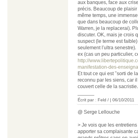
aux banques, face aux crises
précis. Beaucoup de plaisir à
même temps, une immense do
que dans beaucoup de colloq
Warren, je la replacerai). P
discuter. OK, mais je crois q
suspect (le terme est faibl
seulement l'ultra senestre).
ex (cas un peu particulier, ce
http://www.libertepolitique
manifestation-des-enseignan
Et tout ce qui est "sorti de 
reconnu par les siens, car il
couvert celle de la sacristi
______
Écrit par : Feld / | 06/10/2011
@ Serge Lellouche
> Je vois que les entretien
apporter sa complaisante c
grands prêtres sans en avo