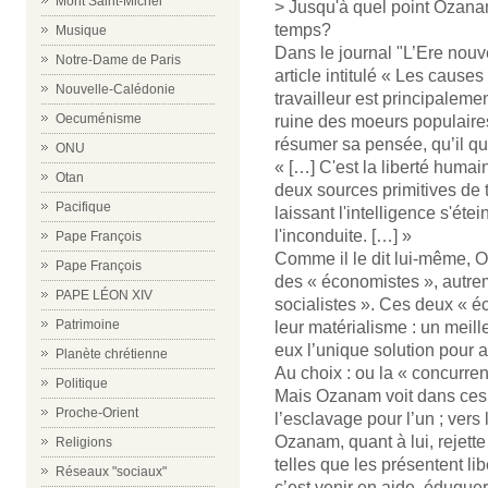
Mont Saint-Michel
> Jusqu'à quel point Ozanam
temps?
Musique
Dans le journal "L’Ere nouv
Notre-Dame de Paris
article intitulé « Les cause
Nouvelle-Calédonie
travailleur est principaleme
Oecuménisme
ruine des moeurs populaires,
résumer sa pensée, qu’il qual
ONU
« […] C'est la liberté humaine
Otan
deux sources primitives de to
Pacifique
laissant l'intelligence s'étei
l'inconduite. […] »
Pape François
Comme il le dit lui-même, 
Pape François
des « économistes », autrem
PAPE LÉON XIV
socialistes ». Ces deux « é
Patrimoine
leur matérialisme : un meil
eux l’unique solution pour 
Planète chrétienne
Au choix : ou la « concurrenc
Politique
Mais Ozanam voit dans ces 
Proche-Orient
l’esclavage pour l’un ; vers 
Ozanam, quant à lui, rejette
Religions
telles que les présentent libér
Réseaux "sociaux"
c’est venir en aide, éduquer 