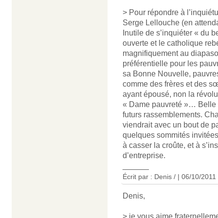
> Pour répondre à l’inquiét
Serge Lellouche (en attenda
Inutile de s’inquiéter « du b
ouverte et le catholique rebe
magnifiquement au diapason
préférentielle pour les pau
sa Bonne Nouvelle, pauvres
comme des frères et des sœur
ayant épousé, non la révol
« Dame pauvreté »… Belle 
futurs rassemblements. Chac
viendrait avec un bout de pa
quelques sommités invitées
à casser la croûte, et à s’i
d’entreprise.
______
Écrit par : Denis / | 06/10/2011
Denis,
> je vous aime fraternellem