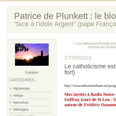
Patrice de Plunkett : le bl
"face à l'idole Argent" (pape Franço
« Les catholiques français et l
l'homme qui veut fai
27/09/2011
Le catholicisme est
fort)
À propos
CATÉGORIES
http://www.radionotredame.net/pro
Afghanistan
Mes invités à Radio Notre
Afrique
Geffroy (curé de St Leu - S
Agriculture
auteur de
Frédéric Ozanam, 
Allemagne