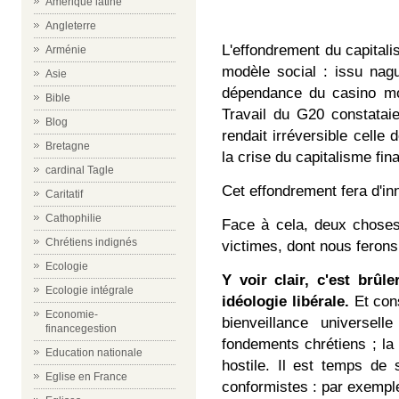
Amérique latine
Angleterre
L'effondrement du capitali
Arménie
modèle social : issu nagu
Asie
dépendance du casino mon
Bible
Travail du G20 constataie
Blog
rendait irréversible celle 
Bretagne
la crise du capitalisme fin
cardinal Tagle
Cet effondrement fera d'i
Caritatif
Cathophilie
Face à cela, deux choses à
Chrétiens indignés
victimes, dont nous ferons 
Ecologie
Y voir clair, c'est brûl
Ecologie intégrale
idéologie libérale.
Et cons
Economie-
bienveillance universel
financegestion
fondements chrétiens ; la g
Education nationale
hostile. Il est temps de
Eglise en France
conformistes : par exem