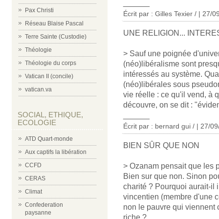
______
Pax Christi
Écrit par : Gilles Texier / | 27/
Réseau Blaise Pascal
UNE RELIGION... INTER
Terre Sainte (Custodie)
Théologie
> Sauf une poignée d'univers
Théologie du corps
(néo)libéralisme sont pres
intéressés au système. Quan
Vatican II (concile)
(néo)libérales sous pseudony
vatican.va
vie réelle : ce qu'il vend, à 
découvre, on se dit : "évidem
SOCIAL, ETHIQUE,
______
ECOLOGIE
Écrit par : bernard gui / | 27/0
ATD Quart-monde
BIEN SÛR QUE NON
Aux captifs la libération
CCFD
> Ozanam pensait que les pa
Bien sur que non. Sinon pou
CERAS
charité ? Pourquoi aurait-i
Climat
vincentien (membre d'une co
Confederation
non le pauvre qui viennent 
paysanne
riche ?