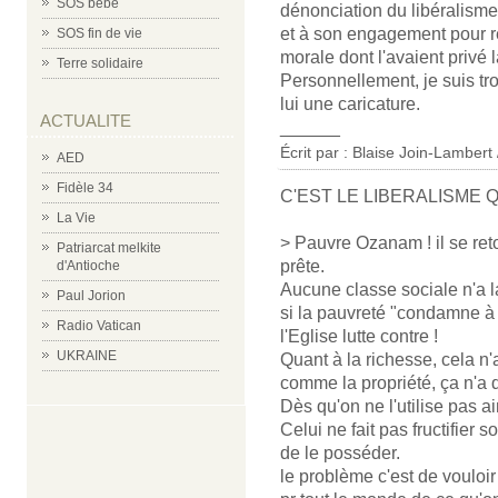
SOS bébé
dénonciation du libéralis
et à son engagement pour red
SOS fin de vie
morale dont l'avaient privé l
Terre solidaire
Personnellement, je suis tr
lui une caricature.
ACTUALITE
______
Écrit par :
Blaise Join-Lambert 
AED
Fidèle 34
C'EST LE LIBERALISME 
La Vie
> Pauvre Ozanam ! il se ret
Patriarcat melkite
prête.
d'Antioche
Aucune classe sociale n'a la
Paul Jorion
si la pauvreté "condamne à
Radio Vatican
l'Eglise lutte contre !
UKRAINE
Quant à la richesse, cela n'a
comme la propriété, ça n'a 
Dès qu'on ne l'utilise pas ain
Celui ne fait pas fructifier
de le posséder.
le problème c'est de vouloi