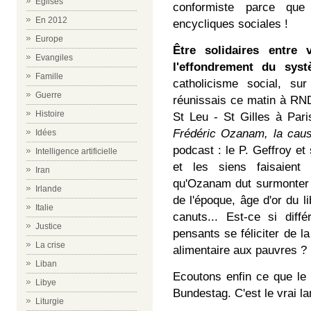
Eglises
conformiste parce que
En 2012
encycliques sociales !
Europe
Être solidaires entre 
Evangiles
l'effondrement du sys
Famille
catholicisme social, su
Guerre
réunissais ce matin à RND
Histoire
St Leu - St Gilles à Pari
Frédéric Ozanam, la cau
Idées
podcast : le P. Geffroy e
Intelligence artificielle
et les siens faisaien
Iran
qu'Ozanam dut surmonter l
Irlande
de l'époque, âge d'or du li
Italie
canuts... Est-ce si diff
Justice
pensants se féliciter de l
La crise
alimentaire aux pauvres ? 
Liban
Ecoutons enfin ce que le 
Libye
Bundestag. C'est le vrai l
Liturgie