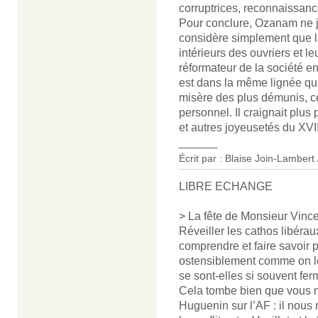
corruptrices, reconnaissan
Pour conclure, Ozanam ne jus
considère simplement que la
intérieurs des ouvriers et le
réformateur de la société en
est dans la même lignée que
misère des plus démunis, ce 
personnel. Il craignait plus
et autres joyeusetés du XVII
______
Écrit par :
Blaise Join-Lambert 
LIBRE ECHANGE
> La fête de Monsieur Vince
Réveiller les cathos libérau
comprendre et faire savoir p
ostensiblement comme on le 
se sont-elles si souvent fe
Cela tombe bien que vous n
Huguenin sur l’AF : il nou