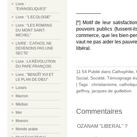
Livre :
"EVANGELIQUES"
_________
Livre : "L'ECOLOGIE"
[*] Motif de leur satisfacti
Livre : "LES ROMANS
pouvoirs publics (fussent-
DU MONT SAINT-
commerce, que les bien-pen
MICHEL"
vaut ne pas aider les pauvr
LIVRE : 'CATHOS, NE
libéral.
DEVENONS PAS UNE
SECTE'
-
Livre : LA RÉVOLUTION
DU PAPE FRANÇOIS
11:54 Publié dans
Cathophilie
,
Livre : "BENOÎT XVI ET
Social
,
Société
,
Témoignage év
LE PLAN DE DIEU"
| Tags :
christianisme
,
catholiq
Loisirs
geffroy
,
jacques de guillebon
Macron
Médias
Commentaires
Mer
Moeurs
OZANAM "LIBERAL" ?
Monde arabe