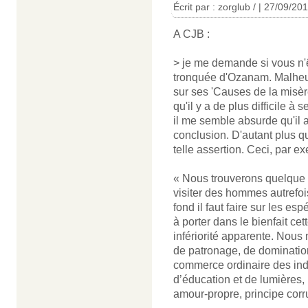
Écrit par : zorglub / | 27/09/20
A CJB :
> je me demande si vous n'ê
tronquée d'Ozanam. Malheur
sur ses 'Causes de la misère'
qu'il y a de plus difficile à
il me semble absurde qu'il ait
conclusion. D'autant plus q
telle assertion. Ceci, par e
« Nous trouverons quelque in
visiter des hommes autrefoi
fond il faut faire sur les 
à porter dans le bienfait cet
infériorité apparente. Nous
de patronage, de domination
commerce ordinaire des indi
d’éducation et de lumières,
amour-propre, principe corr