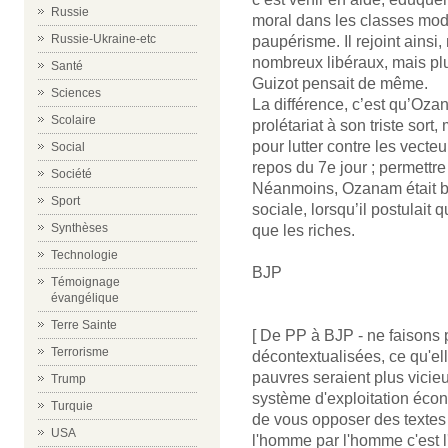
Russie
moral dans les classes mode
Russie-Ukraine-etc
paupérisme. Il rejoint ainsi
nombreux libéraux, mais pl
Santé
Guizot pensait de même.
Sciences
La différence, c’est qu’Oza
Scolaire
prolétariat à son triste sort
pour lutter contre les vecteu
Social
repos du 7e jour ; permettre
Société
Néanmoins, Ozanam était bi
Sport
sociale, lorsqu’il postulait
Synthèses
que les riches.
Technologie
BJP
Témoignage
évangélique
Terre Sainte
[ De PP à BJP - ne faisons 
Terrorisme
décontextualisées, ce qu'ell
pauvres seraient plus vicieu
Trump
système d'exploitation écon
Turquie
de vous opposer des textes 
USA
l'homme par l'homme c'est l