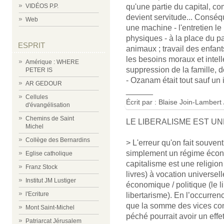
VIDÉOS P.P.
qu'une partie du capital, co
devient servitude... Conséque
Web
une machine - l'entretien l
physiques - à la place du p
ESPRIT
animaux ; travail des enfan
les besoins moraux et intell
Amérique : WHERE
suppression de la famille, d
PETER IS
- Ozanam était tout sauf un 
AR GEDOUR
______
Cellules
Écrit par :
Blaise Join-Lambert 
d'évangélisation
Chemins de Saint
LE LIBERALISME EST UN
Michel
Collège des Bernardins
> L'erreur qu'on fait souvent
simplement un régime économ
Eglise catholique
capitalisme est une religi
Franz Stock
livres) à vocation universel
Institut JM Lustiger
économique / politique (le 
l'Ecriture
libertarisme). En l’occurren
que la somme des vices conc
Mont Saint-Michel
péché pourrait avoir un eff
Patriarcat Jérusalem