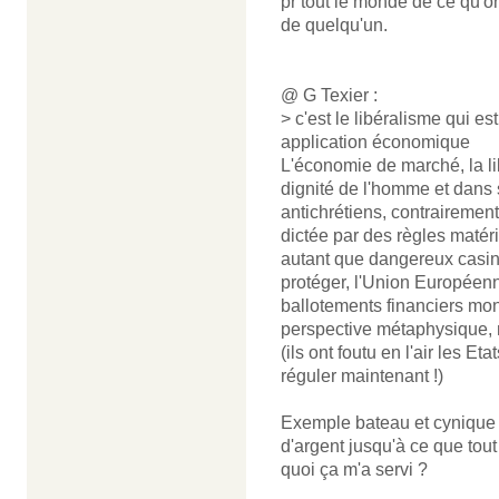
pr tout le monde de ce qu'o
de quelqu'un.
@ G Texier :
> c'est le libéralisme qui e
application économique
L'économie de marché, la libr
dignité de l'homme et dans 
antichrétiens, contrairemen
dictée par des règles matéri
autant que dangereux casin
protéger, l'Union Européen
ballotements financiers mond
perspective métaphysique, m
(ils ont foutu en l'air les E
réguler maintenant !)
Exemple bateau et cynique :
d'argent jusqu'à ce que tout
quoi ça m'a servi ?