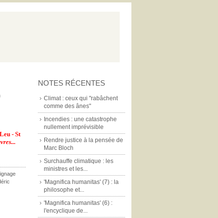
NOTES RÉCENTES
)
Climat : ceux qui "rabâchent
comme des ânes"
Incendies : une catastrophe
nullement imprévisible
Leu - St
Rendre justice à la pensée de
res...
Marc Bloch
Surchauffe climatique : les
ministres et les...
ignage
déric
'Magnifica humanitas' (7) : la
philosophe et...
'Magnifica humanitas' (6) :
l'encyclique de...