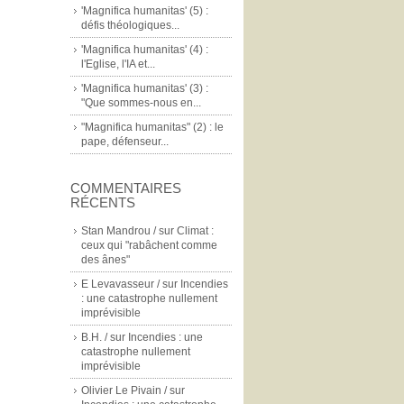
'Magnifica humanitas' (5) :
défis théologiques...
'Magnifica humanitas' (4) :
l'Eglise, l'IA et...
'Magnifica humanitas' (3) :
"Que sommes-nous en...
"Magnifica humanitas" (2) : le
pape, défenseur...
COMMENTAIRES
RÉCENTS
Stan Mandrou /
sur
Climat :
ceux qui "rabâchent comme
des ânes"
E Levavasseur /
sur
Incendies
: une catastrophe nullement
imprévisible
B.H. /
sur
Incendies : une
catastrophe nullement
imprévisible
Olivier Le Pivain /
sur