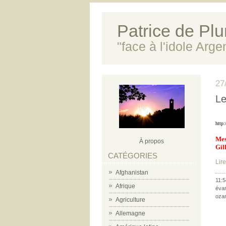
Patrice de Plun
"face à l'idole Arg
27
Le
http
Mes
À propos
Gil
CATÉGORIES
Lire
Afghanistan
11:5
Afrique
éva
oza
Agriculture
Allemagne