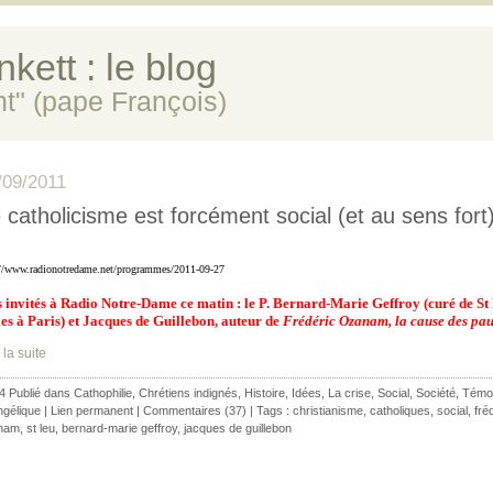
kett : le blog
ent" (pape François)
/09/2011
 catholicisme est forcément social (et au sens fort
://www.radionotredame.net/programmes/2011-09-27
 invités à Radio Notre-Dame ce matin : le P. Bernard-Marie Geffroy (curé de St 
les à Paris) et Jacques de Guillebon, auteur de
Frédéric Ozanam, la cause des pauv
 la suite
4 Publié dans
Cathophilie
,
Chrétiens indignés
,
Histoire
,
Idées
,
La crise
,
Social
,
Société
,
Témo
ngélique
|
Lien permanent
|
Commentaires (37)
| Tags :
christianisme
,
catholiques
,
social
,
fré
nam
,
st leu
,
bernard-marie geffroy
,
jacques de guillebon