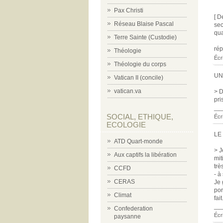
Pax Christi
[ D
Réseau Blaise Pascal
sec
qua
Terre Sainte (Custodie)
ré
Théologie
Écr
Théologie du corps
UN
Vatican II (concile)
vatican.va
> D
pri
__
SOCIAL, ETHIQUE,
Écri
ECOLOGIE
LE
ATD Quart-monde
> J
Aux captifs la libération
mit
trè
CCFD
- à
CERAS
Je 
por
Climat
fai
__
Confederation
Écr
paysanne