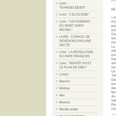
Écr
Livre :
"EVANGELIQUES"
NE
Livre : "L'ECOLOGIE"
> A
Livre : "LES ROMANS
D'u
DU MONT SAINT-
pui
MICHEL"
pul
D'a
LIVRE : 'CATHOS, NE
emb
DEVENONS PAS UNE
l'i
SECTE'
La 
ref
Livre : LA RÉVOLUTION
pui
DU PAPE FRANÇOIS
Dan
Livre : "BENOÎT XVI ET
sen
LE PLAN DE DIEU"
mod
Un 
Loisirs
TO
Dan
Macron
tou
dan
Médias
fan
Mer
Je 
int
Moeurs
Peu
l'a
Monde arabe
__