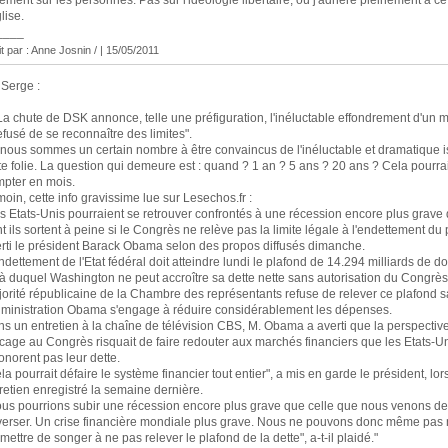
ement sur les personnes. Pas sur l'idéologie libertaire, où j'adhère pleinement à ce
glise.
____
it par : Anne Josnin / | 15/05/2011
Serge :
La chute de DSK annonce, telle une préfiguration, l'inéluctable effondrement d'un 
efusé de se reconnaître des limites".
, nous sommes un certain nombre à être convaincus de l'inéluctable et dramatique 
te folie. La question qui demeure est : quand ? 1 an ? 5 ans ? 20 ans ? Cela pourrai
pter en mois.
oin, cette info gravissime lue sur Lesechos.fr :
s Etats-Unis pourraient se retrouver confrontés à une récession encore plus grave 
t ils sortent à peine si le Congrès ne relève pas la limite légale à l'endettement du 
rti le président Barack Obama selon des propos diffusés dimanche.
ndettement de l'Etat fédéral doit atteindre lundi le plafond de 14.294 milliards de do
à duquel Washington ne peut accroître sa dette nette sans autorisation du Congrès
orité républicaine de la Chambre des représentants refuse de relever ce plafond 
dministration Obama s'engage à réduire considérablement les dépenses.
s un entretien à la chaîne de télévision CBS, M. Obama a averti que la perspectiv
cage au Congrès risquait de faire redouter aux marchés financiers que les Etats-U
onorent pas leur dette.
la pourrait défaire le système financier tout entier", a mis en garde le président, lor
retien enregistré la semaine dernière.
us pourrions subir une récession encore plus grave que celle que nous venons de
verser. Un crise financière mondiale plus grave. Nous ne pouvons donc même pas
mettre de songer à ne pas relever le plafond de la dette", a-t-il plaidé."