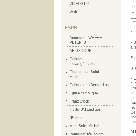
Le 
VIDÉOS P.P.
cho
la 
Web
__
Écr
ESPRIT
à 
Amérique : WHERE
PETER IS
> S
à f
AR GEDOUR
__
Écri
Cellules
d'évangélisation
GU
Chemins de Saint
Michel
> E
que
Collège des Bernardins
rep
sur
Eglise catholique
moi
Franz Stock
l'a
rev
Institut JM Lustiger
Ce 
lib
l'Ecriture
Co
Mont Saint-Michel
AL
Patriarcat Jérusalem