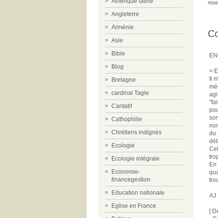
Amérique latine
moe
Angleterre
Arménie
C
Asie
Bible
EN
Blog
> E
Il 
Bretagne
méd
cardinal Tagle
agi
"fa
Caritatif
pou
son
Cathophilie
non
Chrétiens indignés
du 
déb
Ecologie
Cel
tro
Ecologie intégrale
En 
Economie-
qua
financegestion
tro
Education nationale
AJ
Eglise en France
[ D