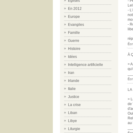
Eglises
- P
Lel
En 2012
- L
not
Europe
mor
- R
Evangiles
lib
Famille
ré
Guerre
Écr
Histoire
À 
Idées
> A
Intelligence artificielle
qu'
Iran
__
Écr
Irlande
Italie
LA
Justice
> L
de 
La crise
d'a
Liban
Oui
Rel
Libye
au
__
Liturgie