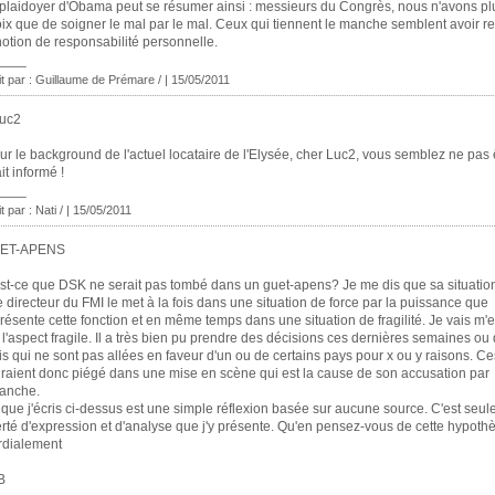
plaidoyer d'Obama peut se résumer ainsi : messieurs du Congrès, nous n'avons plu
ix que de soigner le mal par le mal. Ceux qui tiennent le manche semblent avoir r
notion de responsabilité personnelle.
____
it par : Guillaume de Prémare / | 15/05/2011
Luc2
ur le background de l'actuel locataire de l'Elysée, cher Luc2, vous semblez ne pas ê
ait informé !
____
t par : Nati / | 15/05/2011
ET-APENS
st-ce que DSK ne serait pas tombé dans un guet-apens? Je me dis que sa situation
 directeur du FMI le met à la fois dans une situation de force par la puissance que
résente cette fonction et en même temps dans une situation de fragilité. Je vais m'
 l'aspect fragile. Il a très bien pu prendre des décisions ces dernières semaines ou
s qui ne sont pas allées en faveur d'un ou de certains pays pour x ou y raisons. C
uraient donc piégé dans une mise en scène qui est la cause de son accusation par
anche.
que j'écris ci-dessus est une simple réflexion basée sur aucune source. C'est seu
erté d'expression et d'analyse que j'y présente. Qu'en pensez-vous de cette hypoth
rdialement
B