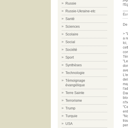
jug
Russie
l'E
__
Russie-Ukraine-etc
Écr
Santé
De 
Sciences
> "
Scolaire
a r
Social
Ici
cet
Société
com
Tém
Sport
"Le
Synthèses
don
ave
Technologie
L'e
del
Témoignage
maj
évangélique
l'a
Terre Sainte
Dan
blo
Terrorisme
n'h
"Ce
Trump
ent
Turquie
"No
tra
USA
per