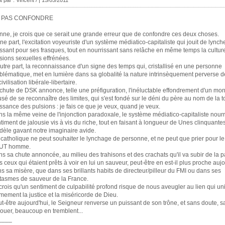
it par : Vincent / | 15/05/2011
 PAS CONFONDRE
nne, je crois que ce serait une grande erreur que de confondre ces deux choses.
ne part, l'excitation voyeuriste d'un système médiatico-capitaliste qui jouit de lynch
ssant pour ses frasques, tout en nourrissant sans relâche en même temps la cultur
sions sexuelles effrénées.
utre part, la reconnaissance d'un signe des temps qui, cristallisé en une personne
lématique, met en lumière dans sa globalité la nature intrinsèquement perverse d
ncivilisation libérale-libertaire.
chute de DSK annonce, telle une préfiguration, l'inéluctable effondrement d'un mo
usé de se reconnaître des limites, qui s'est fondé sur le déni du père au nom de la t
ssance des pulsions : je fais ce que je veux, quand je veux.
s la même veine de l'injonction paradoxale, le système médiatico-capitaliste nourri
timent de jalousie vis à vis du riche, tout en faisant à longueur de Unes clinquantes
èle gavant notre imaginaire avide.
catholique ne peut souhaiter le lynchage de personne, et ne peut que prier pour le
UT homme.
s sa chute annoncée, au milieu des trahisons et des crachats qu'il va subir de la p
s ceux qui étaient prêts à voir en lui un sauveur, peut-être en est-il plus proche auj
s sa misère, que dans ses brillants habits de directeur/pilleur du FMI ou dans ses
tasmes de sauveur de la France.
crois qu'un sentiment de culpabilité profond risque de nous aveugler au lien qui uni
imement la justice et la miséricorde de Dieu.
t-être aujourd'hui, le Seigneur renverse un puissant de son trône, et sans doute, s
vouer, beaucoup en tremblent...
____