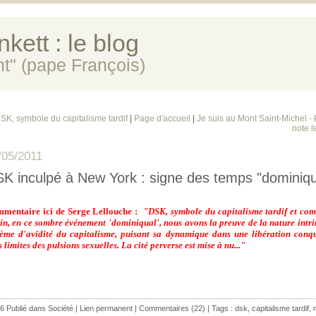
kett : le blog
ent" (pape François)
SK, symbole du capitalisme tardif
|
Page d'accueil
|
Je suis au Mont Saint-Michel -
note l
/05/2011
K inculpé à New York : signe des temps "dominiqu
mentaire ici de Serge Lellouche :
"DSK, symbole du capitalisme tardif et com
in, en ce sombre événement 'dominiqual', nous avons la preuve de la nature intr
tème d'avidité du capitalisme, puisant sa dynamique dans une libération conq
 limites des pulsions sexuelles. La cité perverse est mise à nu..."
6 Publié dans
Société
|
Lien permanent
|
Commentaires (22)
| Tags :
dsk
,
capitalisme tardif
,