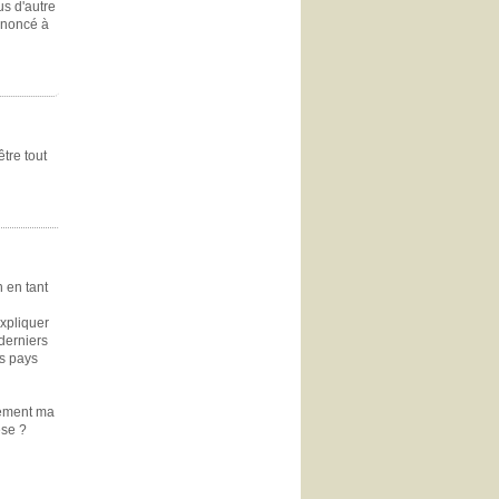
s d'autre
enoncé à
tre tout
 en tant
expliquer
 derniers
es pays
lement ma
èse ?