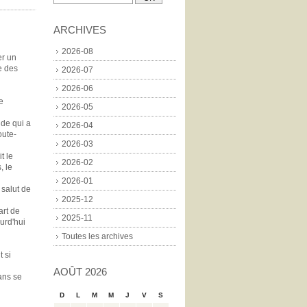
ARCHIVES
2026-08
er un
e des
2026-07
2026-06
e
2026-05
nde qui a
2026-04
oute-
2026-03
t le
2026-02
, le
2026-01
 salut de
2025-12
art de
2025-11
ourd'hui
Toutes les archives
t si
AOÛT 2026
ans se
D
L
M
M
J
V
S