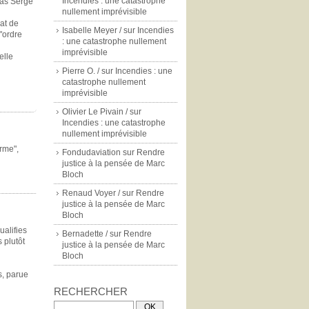
Incendies : une catastrophe
pas Serge
nullement imprévisible
mat de
Isabelle Meyer /
sur
Incendies
 "ordre
: une catastrophe nullement
imprévisible
elle
Pierre O. /
sur
Incendies : une
catastrophe nullement
imprévisible
Olivier Le Pivain /
sur
Incendies : une catastrophe
nullement imprévisible
rme",
Fondudaviation
sur
Rendre
justice à la pensée de Marc
Bloch
Renaud Voyer /
sur
Rendre
justice à la pensée de Marc
Bloch
ualifies
Bernadette /
sur
Rendre
 plutôt
justice à la pensée de Marc
Bloch
s, parue
RECHERCHER