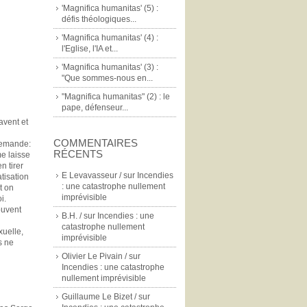
'Magnifica humanitas' (5) :
défis théologiques...
'Magnifica humanitas' (4) :
l'Eglise, l'IA et...
'Magnifica humanitas' (3) :
"Que sommes-nous en...
"Magnifica humanitas" (2) : le
pape, défenseur...
avent et
COMMENTAIRES
 demande:
RÉCENTS
e laisse
n tirer
E Levavasseur /
sur
Incendies
tisation
: une catastrophe nullement
t on
imprévisible
i.
ouvent
B.H. /
sur
Incendies : une
catastrophe nullement
uelle,
imprévisible
s ne
Olivier Le Pivain /
sur
Incendies : une catastrophe
nullement imprévisible
Guillaume Le Bizet /
sur