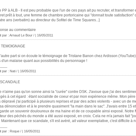
e PP à ALB - Il est peu probable que l'un de ces pays ait pu recruter, et transformer
ret prêt à tout, une femme de chambre portoricaine qui "donnait toute satisfaction"
tre ans (verbatim) au directeur du Sofitel de Time Squares...]
ponse au commentaire
it par : Arnaud Le Bour / | 16/05/2011
 TEMOIGNAGE
'autre part si on écoute le témoignage de Tristane Banon chez Ardisson (YouTube),
s d'un malaise quant aux possibilités du personnage !
____
t par : Nati / | 16/05/2011
 SCANDALE
e n'aime pas qu'on sonne ainsi la "curée" contre DSK. J'avoue que j'ai des sentime
igés à cet égard : étant socialiste de coeur et par mon expérience même. Mon père
s dépravé j'ai participé à plusieurs reprises et par des actes violents - avec un de m
 sa dénonciation et à le prendre quasiment "la main dans le sac". J'avais entre 15 e
garde un souvenir douloureux de ma haine et de ce coupable ainsi exposé. Notre 
teur des péchés du monde a été aussi exposé, en croix. Cela ne m'a jamais fait "jou
t. Maintenant que ce scandale, s'il est avéré, ait valeur exemplative, c'est difficile à n
____
it par : Roque / | 16/05/2011