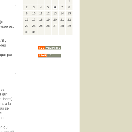
1
2
3
4
5
6
7
8
9
10
11
12
13
14
15
16
17
18
19
20
21
22
(je
23
24
25
26
27
28
29
lysée est
30
31
'il y
ères
 que par
les
 qu'il
nt bons).
ts à la
qui se
e.
cris
on du