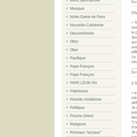
Mont Saint-Michel
Écr
Musique
DI
Notre-Dame de Paris
> T
Nouvelle-Calédonie
rem
le 
Oecuménisme
Qua
ONU
acr
ava
Otan
diff
Le 
Pacifique
ceu
Pape François
__
Écri
Pape François
PAPE LÉON XIV
à S
Patrimoine
> e
méd
Planète chrétienne
déf
Politique
Je 
pré
Proche-Orient
déc
"L'
Religions
d'o
Je 
Réseaux "sociaux"