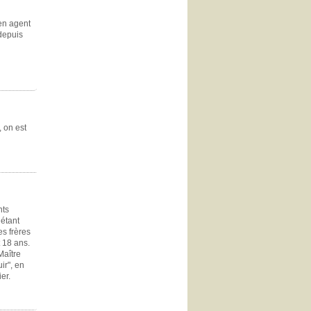
 en agent
 depuis
 on est
nts
 étant
es frères
t 18 ans.
Maître
ir", en
ier.