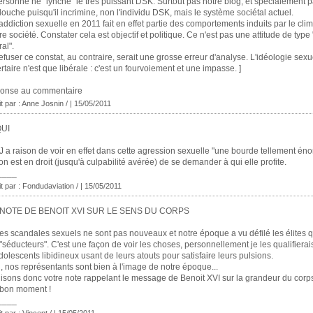
ersonne ne "lynche" le très puissant DSK. Surtout pas notre blog, et spécialement 
louche puisqu'il incrimine, non l'individu DSK, mais le système sociétal actuel.
'addiction sexuelle en 2011 fait en effet partie des comportements induits par le cli
re société. Constater cela est objectif et politique. Ce n'est pas une attitude de type
al".
efuser ce constat, au contraire, serait une grosse erreur d'analyse. L'idéologie sexu
ertaire n'est que libérale : c'est un fourvoiement et une impasse. ]
ponse au commentaire
it par : Anne Josnin / | 15/05/2011
QUI
J a raison de voir en effet dans cette agression sexuelle "une bourde tellement éno
on est en droit (jusqu'à culpabilité avérée) de se demander à qui elle profite.
____
it par : Fondudaviation / | 15/05/2011
 NOTE DE BENOIT XVI SUR LE SENS DU CORPS
es scandales sexuels ne sont pas nouveaux et notre époque a vu défilé les élites q
"séducteurs". C'est une façon de voir les choses, personnellement je les qualifierais
dolescents libidineux usant de leurs atouts pour satisfaire leurs pulsions.
, nos représentants sont bien à l'image de notre époque...
isons donc votre note rappelant le message de Benoit XVI sur la grandeur du corp
 bon moment !
____