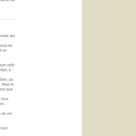
 qu'en dit
monde qui
issue de
t se
que celle
pays, a
llars, au-
. Mais la
sans que
e d'un
nis
s de cet
 nous