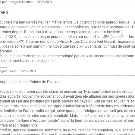
it par : serge lellouche / | 15/05/2011
VERS
out cela n'a rien de très neuf en même temps. Le pouvoir comme aphrodisiaque ... 
arque en passant, on peut au moins lui reconnaître ça, que l'actuel locataire de l'E
premier depuis Pompidou à n'avoir pas une réputation de coureur invétéré.)
nt à DSK, il passerait presque pour un puritain par rapport à ... JFK (se méfier des
onymes en K?). Pour ne rien dire de Victor Hugo. Quant au Vert Galant, j'imagine qu
it des raisons à son surnom (ne fut-ce que ses dix-huit enfants (connus) de sept m
érentes ...).
fait que le libertarisme soit autant revendiqué par ceux qui incarnent le capitalisme
x qui le combattent reste à penser.
____
t par : luc2 / | 15/05/2011
erge Lellouche et Patrice de Plunkett,
xcusez-moi de n'avoir pas été claire: je pensais au "lynchage" actuel orchestré par 
ias et partis, tout en me souvenant qu'il avait déjà été attaqué sur ses moeurs alors
endait au FMI une politique plus juste envers les pays du Sud (si mes souvenirs so
ne voudrais pas que cela soit un signe d'intimidation à l'égard de tous les prétendan
sidentielle en France: voilà ce qui arrive quand on s'éloigne un tant soit peu de ce 
ide au sommet de notre société mondiale. Mais je ne fais qu'émettre une hypothès
idéologie libertaire n'est que libérale": oui,et la bien-pensance sert sa cause, et ses 
rfraie et son regard tors.
préfère, dans ce monde de semblants, de rumeurs et de manipulation, la suspensi