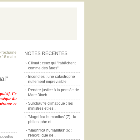
 Prochaine
NOTES RÉCENTES
e 18 mai »
Climat : ceux qui "rabâchent
comme des ânes"
Incendies : une catastrophe
al"
nullement imprévisible
Rendre justice à la pensée de
pulsif. Ce
Marc Bloch
insèque du
uérante et
Surchauffe climatique : les
ministres et les...
'Magnifica humanitas' (7) : la
philosophe et...
'Magnifica humanitas' (6) :
l'encyclique de...
nouvelles