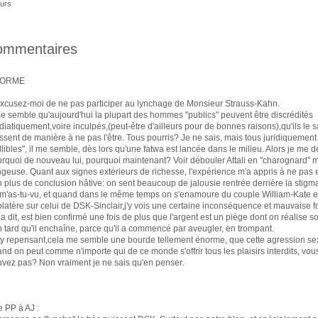
urs
ommentaires
ORME
xcusez-moi de ne pas participer au lynchage de Monsieur Strauss-Kahn.
me semble qu'aujourd'hui la plupart des hommes "publics" peuvent être discrédités
iatiquement,voire inculpés,(peut-être d'ailleurs pour de bonnes raisons),qu'ils le s
ssent de manière à ne pas l'être. Tous pourris? Je ne sais, mais tous juridiquement
illibles", il me semble, dès lors qu'une fatwa est lancée dans le milieu. Alors je me
rquoi de nouveau lui, pourquoi maintenant? Voir débouler Attali en "charognard" m
geuse. Quant aux signes extérieurs de richesse, l'expérience m'a appris à ne pas e
 plus de conclusion hâtive: on sent beaucoup de jalousie rentrée derrière la stigma
m'as-tu-vu, et quand dans le même temps on s'enamoure du couple William-Kate e
latère sur celui de DSK-Sinclair,j'y vois une certaine inconséquence et mauvaise fo
a dit, est bien confirmé une fois de plus que l'argent est un piège dont on réalise s
p tard qu'il enchaîne, parce qu'il a commencé par aveugler, en trompant.
y repensant,cela me semble une bourde tellement énorme, que cette agression sex
nd on peut comme n'importe qui de ce monde s'offrir tous les plaisirs interdits, vou
uvez pas? Non vraiment je ne sais qu'en penser.
e PP à AJ :