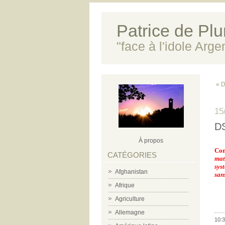
Patrice de Plun
"face à l'idole Arg
« D
15
DS
À propos
Com
CATÉGORIES
mat
sys
Afghanistan
sans
Afrique
Agriculture
-
Allemagne
10:3