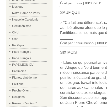
Mont Saint-Michel
Écrit par : Jon/ | 08/03/2011
Musique
SAUF QUE
Notre-Dame de Paris
Nouvelle-Calédonie
> "Ca fait une différence",
Oecuménisme
au libéralisme alors que le
l'antilibéralisme, mais que
ONU
______
Otan
Écrit par : churubusco/ | 08/03
Pacifique
Pape François
SIX MOIS
Pape François
> Elue, ce qui pourrait arri
PAPE LÉON XIV
en Afrique du Nord tournent
Patrimoine
méconnaissance partielle de
positions éclatent au grand 
Planète chrétienne
un très gros travail intellec
Politique
de marée aux cantonales - 
Proche-Orient
consistance aux sondages.
Religions
Son discours actuel se rap
de Jean-Pierre Chevènement 
Réseaux "sociaux"