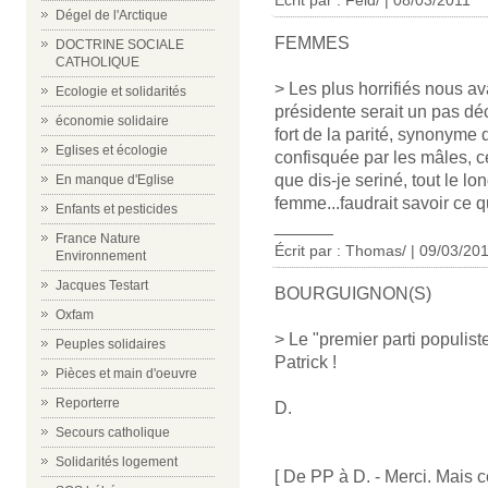
Écrit par : Feld/ | 08/03/2011
Dégel de l'Arctique
FEMMES
DOCTRINE SOCIALE
CATHOLIQUE
> Les plus horrifiés nous a
Ecologie et solidarités
présidente serait un pas dé
économie solidaire
fort de la parité, synonyme
Eglises et écologie
confisquée par les mâles, c
que dis-je seriné, tout le lo
En manque d'Eglise
femme...faudrait savoir ce qu
Enfants et pesticides
______
France Nature
Écrit par : Thomas/ | 09/03/20
Environnement
Jacques Testart
BOURGUIGNON(S)
Oxfam
> Le "premier parti populiste
Peuples solidaires
Patrick !
Pièces et main d'oeuvre
Reporterre
D.
Secours catholique
Solidarités logement
[ De PP à D. - Merci. Mais c