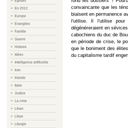
fond les dossiers ? Pourt
Eglises
convaincante que les tén
En 2012
biaisent en permanence ave
Europe
l'utilise. Il l'utilise p
Evangiles
dégénéreraient en sévices 
Famille
cabochiens du duc de Bour
Guerre
en période de crise, le p
Histoire
que le boniment des élite
du capitalisme tardif enge
Idées
Intelligence artificielle
Iran
Irlande
Italie
Justice
La crise
Liban
Libye
Liturgie