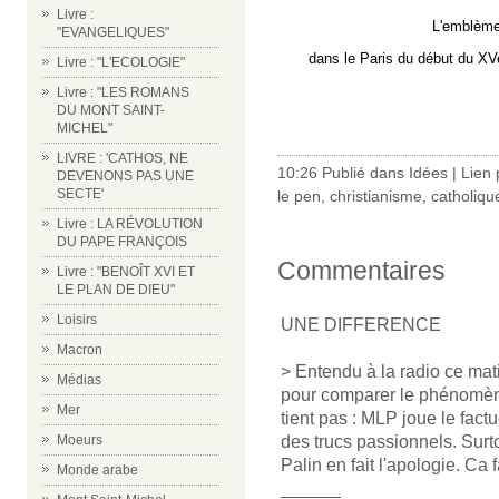
Livre :
L'emblème
"EVANGELIQUES"
dans le Paris du début du XVe 
Livre : "L'ECOLOGIE"
Livre : "LES ROMANS
DU MONT SAINT-
MICHEL"
LIVRE : 'CATHOS, NE
10:26 Publié dans
Idées
|
Lien
DEVENONS PAS UNE
SECTE'
le pen
,
christianisme
,
catholiqu
Livre : LA RÉVOLUTION
DU PAPE FRANÇOIS
Commentaires
Livre : "BENOÎT XVI ET
LE PLAN DE DIEU"
Loisirs
UNE DIFFERENCE
Macron
> Entendu à la radio ce mat
Médias
pour comparer le phénomè
Mer
tient pas : MLP joue le factu
Moeurs
des trucs passionnels. Surt
Palin en fait l'apologie. Ca f
Monde arabe
______