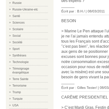
des experts ?
Russie
______
Russie-Ukraine-etc
Écrit par : B.H./ | 08/03/2011
Santé
BESOIN
Sciences
Scolaire
> Marine Le Pen attaque l'ul
Social
je ne l'ai jamais entendu at
tous les Français sont d'ac
Société
"c'est pas bien", les réact
Sport
aux gens de se positionner s
Synthèses
excuses sont bonnes pour jus
notre consommation excessi
Technologie
occasion pour nous de redé
Témoignage
avec la misère) est une so
évangélique
besoin de gens vivant la p
Terre Sainte
______
Terrorisme
Écrit par : Gilles Texier/ | 08/0
Trump
CARÊME PRESIDENTIEL
Turquie
USA
> C’est Mardi Gras. Festin d