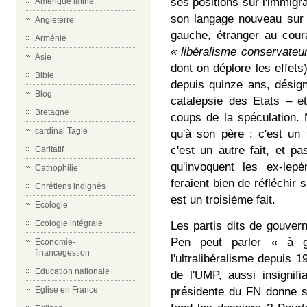
ses positions sur l'immigr
Amérique latine
son langage nouveau sur l
Angleterre
gauche, étranger au cou
Arménie
« libéralisme conservate
Asie
dont on déplore les effets
Bible
depuis quinze ans, désign
Blog
catalepsie des Etats – et
Bretagne
coups de la spéculation
cardinal Tagle
qu'à son père : c'est un f
c'est un autre fait, et 
Caritatif
qu'invoquent les ex-lep
Cathophilie
feraient bien de réfléchir 
Chrétiens indignés
est un troisième fait.
Ecologie
Ecologie intégrale
Les partis dits de gouver
Pen peut parler « à 
Economie-
financegestion
l'ultralibéralisme depuis 1
Education nationale
de l'UMP, aussi insignif
présidente du FN donne s
Eglise en France