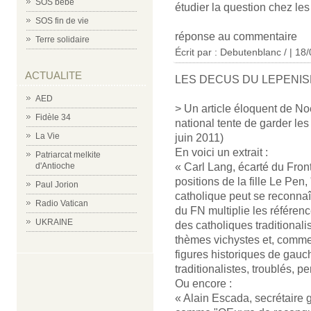
SOS bébé
étudier la question chez les
SOS fin de vie
réponse au commentaire
Terre solidaire
Écrit par : Debutenblanc / | 18
ACTUALITE
LES DECUS DU LEPENI
AED
> Un article éloquent de No
Fidèle 34
national tente de garder les
La Vie
juin 2011)
En voici un extrait :
Patriarcat melkite
d'Antioche
« Carl Lang, écarté du Front
positions de la fille Le Pen,
Paul Jorion
catholique peut se reconnaî
Radio Vatican
du FN multiplie les référence
UKRAINE
des catholiques traditionali
thèmes vichystes et, comme
figures historiques de gauc
traditionalistes, troublés, p
Ou encore :
« Alain Escada, secrétaire gé