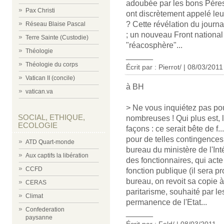
adoubée par les bons Pères 
Pax Christi
ont discrètement appelé leur
? Cette révélation du journa
Réseau Blaise Pascal
; un nouveau Front national
Terre Sainte (Custodie)
"réacosphère"...
Théologie
______
Théologie du corps
Écrit par : Pierrot/ | 08/03/2011
Vatican II (concile)
à BH
vatican.va
> Ne vous inquiétez pas pour
SOCIAL, ETHIQUE,
nombreuses ! Qui plus est, l
ECOLOGIE
façons : ce serait bête de f..
pour de telles contingence
ATD Quart-monde
bureau du ministère de l'Int
Aux captifs la libération
des fonctionnaires, qui acte l
CCFD
fonction publique (il sera 
bureau, on revoit sa copie à 
CERAS
paritarisme, souhaité par l
Climat
permanence de l'Etat...
Confederation
______
paysanne