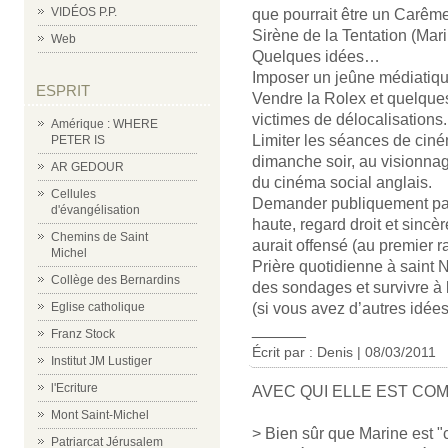
VIDÉOS P.P.
que pourrait être un Carême
Sirène de la Tentation (Mari
Web
Quelques idées…
Imposer un jeûne médiatiqu
ESPRIT
Vendre la Rolex et quelque
victimes de délocalisations.
Amérique : WHERE
Limiter les séances de ciné
PETER IS
dimanche soir, au visionnag
AR GEDOUR
du cinéma social anglais.
Cellules
Demander publiquement par
d'évangélisation
haute, regard droit et sincè
Chemins de Saint
aurait offensé (au premier 
Michel
Prière quotidienne à saint 
Collège des Bernardins
des sondages et survivre à
Eglise catholique
(si vous avez d’autres idé
______
Franz Stock
Écrit par : Denis | 08/03/2011
Institut JM Lustiger
l'Ecriture
AVEC QUI ELLE EST CO
Mont Saint-Michel
> Bien sûr que Marine est "c
Patriarcat Jérusalem