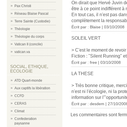
On dirait que Hervé Juvin 
Pax Christi
être à ce point indifférent 
Réseau Blaise Pascal
En tout cas, il n'est pas da
complètement la responsabi
Terre Sainte (Custodie)
Écrit par : Blaise | 03/10/2008
Théologie
Théologie du corps
SOLEIL VERT
Vatican II (concile)
> C'est le moment de revoi
vatican.va
Fiction : "Silent Running" et,
Écrit par : free | 03/10/2008
SOCIAL, ETHIQUE,
ECOLOGIE
LA THESE
ATD Quart-monde
> Très bonne critique, merci
Aux captifs la libération
n'est ni l'écologie, ni la pr
CCFD
information sur l'"opportun
CERAS
Écrit par : desdem | 27/10/200
Climat
Les commentaires sont ferm
Confederation
paysanne