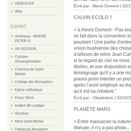
VIDÉOS P.P.
Écrit par : Alexis Dumont | 02/
Web
CALVIN ECOLO ?
ESPRIT
> à Alexis Dumont - Pas tou
se fait dans la convention b
Amérique : WHERE
PETER IS
pourtant ! Une partie d'ent
vision bushienne des choses. I
AR GEDOUR
d'ailleurs de relire Jean Ca
Cellules
si le regard du ciel ne nous 
d'évangélisation
étoiles, et une disposition s
Chemins de Saint
témoignage qu'il y a une ma
Michel
pourra point intenter un proc
Collège des Bernardins
après l'avoir employé au trav
Eglise catholique
qu'il est sa créature."
Écrit par : Obededom | 02/10/
Franz Stock
Institut JM Lustiger
PLANÈTE MARS
l'Ecriture
> Entre massacrer la nature 
Mont Saint-Michel
libérale, il n'y a pas photo...
Patriarcat Jérusalem