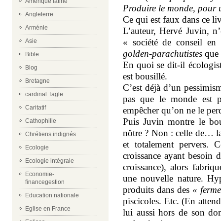
Amérique latine
Produire le monde, pour 
Angleterre
Ce qui est faux dans ce livr
Arménie
L’auteur, Hervé Juvin, n’
« société de conseil en 
Asie
golden-parachutistes
que d
Bible
En quoi se dit-il écologis
Blog
est bousillé.
Bretagne
C’est déjà d’un pessimism
cardinal Tagle
pas que le monde est p
Caritatif
empêcher qu’on ne le per
Puis Juvin montre le bou
Cathophilie
nôtre ? Non : celle de… l
Chrétiens indignés
et totalement pervers. C
Ecologie
croissance ayant besoin de
Ecologie intégrale
croissance), alors fabri
Economie-
une nouvelle nature. Hyp
financegestion
produits dans des
« ferme
Education nationale
piscicoles. Etc. (En atte
Eglise en France
lui aussi hors de son d