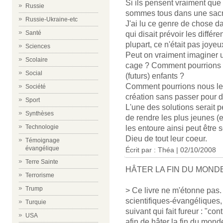
Si ils pensent vraiment que
Russie
sommes tous dans une sac
Russie-Ukraine-etc
J'ai lu ce genre de chose d
Santé
qui disait prévoir les différ
plupart, ce n'était pas joyeux
Sciences
Peut on vraiment imaginer 
Scolaire
cage ? Comment pourrions n
Social
(futurs) enfants ?
Comment pourrions nous leur
Société
création sans passer pour d
Sport
L'une des solutions serait p
Synthèses
de rendre les plus jeunes (e
Technologie
les entoure ainsi peut être 
Dieu de tout leur coeur.
Témoignage
évangélique
Écrit par : Théa | 02/10/2008
Terre Sainte
HÂTER LA FIN DU MONDE
Terrorisme
Trump
> Ce livre ne m'étonne pas
scientifiques-évangéliques, 
Turquie
suivant qui fait fureur : "c
USA
afin de hâter la fin du mond