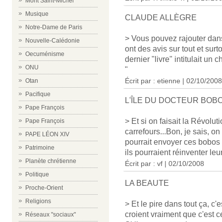
Mont Saint-Michel
Musique
CLAUDE ALLÈGRE
Notre-Dame de Paris
> Vous pouvez rajouter dans
Nouvelle-Calédonie
ont des avis sur tout et sur
Oecuménisme
dernier "livre" intitulait un 
ONU
"
Écrit par : etienne | 02/10/2008
Otan
Pacifique
L'ÎLE DU DOCTEUR BOB
Pape François
> Et si on faisait la Révol
Pape François
carrefours...Bon, je sais, o
PAPE LÉON XIV
pourrait envoyer ces bobos 
Patrimoine
ils pourraient réinventer leu
Planète chrétienne
Écrit par : vf | 02/10/2008
Politique
LA BEAUTE
Proche-Orient
Religions
> Et le pire dans tout ça, c'
croient vraiment que c'est 
Réseaux "sociaux"