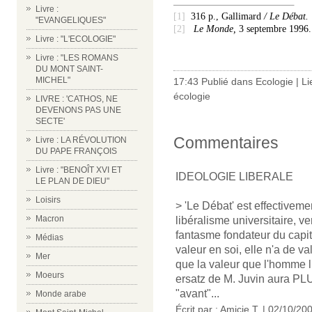
Livre :
[1]
316 p., Gallimard
/ Le Débat.
"EVANGELIQUES"
[2]
Le Monde,
3 septembre 1996.
Livre : "L'ECOLOGIE"
Livre : "LES ROMANS
DU MONT SAINT-
MICHEL"
17:43 Publié dans
Ecologie
|
Li
écologie
LIVRE : 'CATHOS, NE
DEVENONS PAS UNE
SECTE'
Commentaires
Livre : LA RÉVOLUTION
DU PAPE FRANÇOIS
Livre : "BENOÎT XVI ET
IDEOLOGIE LIBERALE
LE PLAN DE DIEU"
Loisirs
> 'Le Débat' est effectiveme
Macron
libéralisme universitaire, ve
fantasme fondateur du capit
Médias
valeur en soi, elle n'a de v
Mer
que la valeur que l'homme l
Moeurs
ersatz de M. Juvin aura PLUS
"avant"...
Monde arabe
Écrit par : Amicie T. | 02/10/20