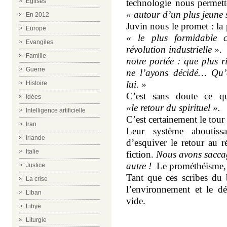
Eglises
technologie nous permett
« autour d’un plus jeune s
En 2012
Juvin nous le promet : la
Europe
« le plus formidable c
Evangiles
révolution industrielle »
.
Famille
notre portée : que plus r
Guerre
ne l’ayons décidé… Qu’e
lui. »
Histoire
C’est sans doute ce que
Idées
«le retour du spirituel ».
Intelligence artificielle
C’est certainement le tour 
Iran
Leur système aboutissa
Irlande
d’esquiver le retour au r
Italie
fiction.
Nous avons saccag
autre !
Le prométhéisme, 
Justice
Tant que ces scribes du b
La crise
l’environnement et le d
Liban
vide.
Libye
Liturgie