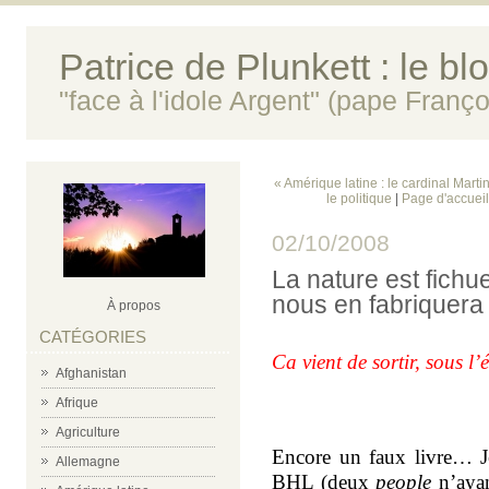
Patrice de Plunkett : le bl
"face à l'idole Argent" (pape Franço
« Amérique latine : le cardinal Marti
le politique
|
Page d'accueil
02/10/2008
La nature est fichu
nous en fabriquera
À propos
CATÉGORIES
Ca vient de sortir, sous l’
Afghanistan
Afrique
Agriculture
Encore un faux livre… J
Allemagne
BHL (deux
people
n’ayan