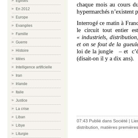
Eglises
chaque mois au cours du
En 2012
hypermarchés n’existent pl
Europe
Interrogé ce matin à Franc
Evangiles
le circuit tout entier e
Famille
« industriels, distributi
Guerre
et on se fout de la gue
loi de la jungle – et c’é
Histoire
(disait-on il y a dix ans).
Idées
Intelligence artificielle
Iran
Irlande
Italie
Justice
La crise
Liban
07:43 Publié dans
Société
|
Lie
Libye
distribution
,
matières première
Liturgie