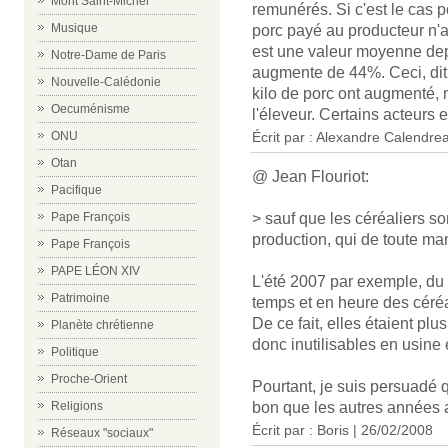
Mont Saint-Michel
remunérés. Si c'est le cas p
Musique
porc payé au producteur n'a
est une valeur moyenne depu
Notre-Dame de Paris
augmente de 44%. Ceci, dit, 
Nouvelle-Calédonie
kilo de porc ont augmenté, 
Oecuménisme
l'éleveur. Certains acteurs e
ONU
Écrit par : Alexandre Calendre
Otan
@ Jean Flouriot:
Pacifique
Pape François
> sauf que les céréaliers so
production, qui de toute man
Pape François
PAPE LÉON XIV
L'été 2007 par exemple, du 
Patrimoine
temps et en heure des céré
De ce fait, elles étaient pl
Planète chrétienne
donc inutilisables en usine e
Politique
Proche-Orient
Pourtant, je suis persuadé q
Religions
bon que les autres années a
Écrit par : Boris | 26/02/2008
Réseaux "sociaux"