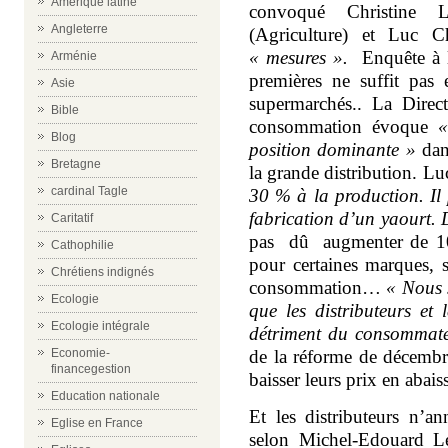
Amérique latine
convoqué Christine L
Angleterre
(Agriculture) et Luc C
« mesures ».
Enquête à la
Arménie
premières ne suffit pas
Asie
supermarchés.. La Direct
Bible
consommation évoque
«
Blog
position dominante »
dans
Bretagne
la grande distribution. L
cardinal Tagle
30 % à la production. I
fabrication d’un yaourt.
Caritatif
pas dû augmenter de 10
Cathophilie
pour certaines marques, s
Chrétiens indignés
consommation…
« Nous 
Ecologie
que les distributeurs et 
Ecologie intégrale
détriment du consommate
Economie-
de la réforme de décembre 
financegestion
baisser leurs prix en abaiss
Education nationale
Et les distributeurs n’a
Eglise en France
selon Michel-Edouard L