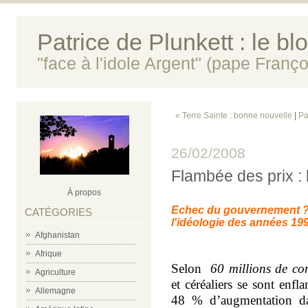
Patrice de Plunkett : le bl
"face à l'idole Argent" (pape Franço
« Terre Sainte : bonne nouvelle
|
Pa
26/02/2008
Flambée des prix : 
À propos
Echec du gouvernement ? P
CATÉGORIES
l'idéologie des années 199
Afghanistan
Afrique
Selon
60 millions de c
Agriculture
et céréaliers se sont enf
Allemagne
48 % d’augmentation dan