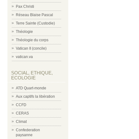
Pax Christi
Réseau Blaise Pascal
Terre Sainte (Custodie)
Théologie
Théologie du corps
Vatican II (concile)
vatican.va
SOCIAL, ETHIQUE,
ECOLOGIE
ATD Quart-monde
Aux captifs la libération
CCFD
CERAS
Climat
Confederation
paysanne