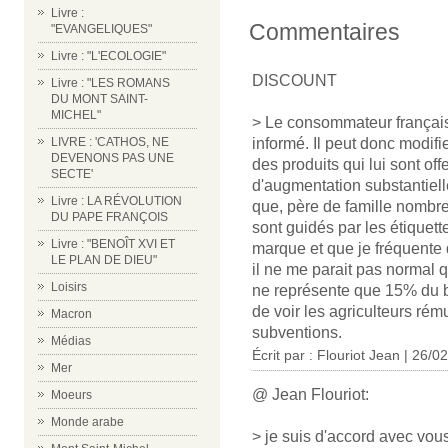
Livre :
Commentaires
"EVANGELIQUES"
Livre : "L'ECOLOGIE"
DISCOUNT
Livre : "LES ROMANS
DU MONT SAINT-
MICHEL"
> Le consommateur français 
LIVRE : 'CATHOS, NE
informé. Il peut donc modifi
DEVENONS PAS UNE
des produits qui lui sont of
SECTE'
d'augmentation substantiell
Livre : LA RÉVOLUTION
que, père de famille nombr
DU PAPE FRANÇOIS
sont guidés par les étiquett
Livre : "BENOÎT XVI ET
marque et que je fréquente 
LE PLAN DE DIEU"
il ne me parait pas normal q
Loisirs
ne représente que 15% du b
de voir les agriculteurs rém
Macron
subventions.
Médias
Écrit par : Flouriot Jean | 26/0
Mer
@ Jean Flouriot:
Moeurs
Monde arabe
> je suis d'accord avec vous