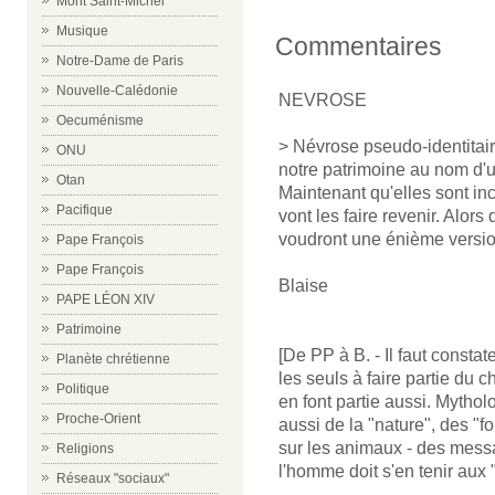
Mont Saint-Michel
Musique
Commentaires
Notre-Dame de Paris
Nouvelle-Calédonie
NEVROSE
Oecuménisme
> Névrose pseudo-identitair
ONU
notre patrimoine au nom d'u
Otan
Maintenant qu'elles sont in
Pacifique
vont les faire revenir. Alors 
voudront une énième version
Pape François
Pape François
Blaise
PAPE LÉON XIV
Patrimoine
[De PP à B. - Il faut const
Planète chrétienne
les seuls à faire partie du 
Politique
en font partie aussi. Mythol
Proche-Orient
aussi de la "nature", des "fo
sur les animaux - des mess
Religions
l'homme doit s'en tenir aux "l
Réseaux "sociaux"