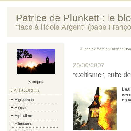
Patrice de Plunkett : le bl
"face à l'idole Argent" (pape Franço
« Fadela Amara et Christine Bou
26/06/2007
"Celtisme", culte de
À propos
Les 
CATÉGORIES
verr
croir
Afghanistan
Afrique
Agriculture
Allemagne