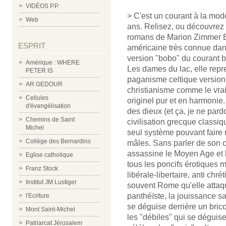
VIDÉOS P.P.
> C'est un courant à la mod
Web
ans. Relisez, ou découvrez 
romans de Marion Zimmer Br
ESPRIT
américaine très connue dan
version "bobo" du courant 
Amérique : WHERE
Les dames du lac, elle repre
PETER IS
paganisme celtique version 
AR GEDOUR
christianisme comme le vrai
Cellules
originel pur et en harmonie.
d'évangélisation
des dieux (et ça, je ne pardo
Chemins de Saint
civilisation grecque classiq
Michel
seul système pouvant faire r
Collège des Bernardins
mâles. Sans parler de son cy
assassine le Moyen Age et 
Eglise catholique
tous les poncifs érotiques m
Franz Stock
libérale-libertaire, anti chré
Institut JM Lustiger
souvent Rome qu'elle attaq
panthéïste, la jouissance san
l'Ecriture
se déguise derrière un bric
Mont Saint-Michel
les "débiles" qui se déguis
Patriarcat Jérusalem