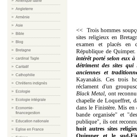
Amérique latine
m
Angleterre
Arménie
m
Asie
<<
Trois hommes soupçon
Bible
sites religieux en Breta
Blog
examen et placés en dé
Bretagne
République de Quimper
intérêt porté selon eux à
cardinal Tagle
détriment des sites qui 
Caritatif
anciennes et tradition
Cathophilie
Kayanakis. Ces trois 
Chrétiens indignés
réclament d'un groupu
Ecologie
Black Metal
, ont reconnu
chapelle de Loqueffret, d
Ecologie intégrale
dans le Finistère. Mis en
Economie-
financegestion
bande organisée" et "dest
publique", ils ont reconnu
Education nationale
huit autres sites relig
Eglise en France
Quimper
et le sud-Fin