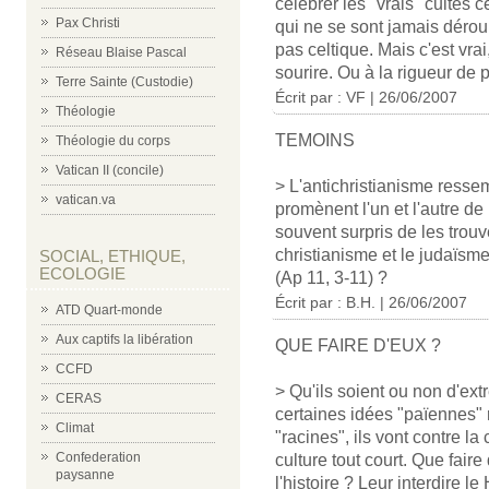
célébrer les "vrais" cultes 
Pax Christi
qui ne se sont jamais déroul
pas celtique. Mais c'est vrai
Réseau Blaise Pascal
sourire. Ou à la rigueur de 
Terre Sainte (Custodie)
Écrit par : VF | 26/06/2007
Théologie
TEMOINS
Théologie du corps
Vatican II (concile)
> L'antichristianisme ressem
vatican.va
promènent l'un et l'autre de
souvent surpris de les trouv
christianisme et le judaïsm
SOCIAL, ETHIQUE,
ECOLOGIE
(Ap 11, 3-11) ?
Écrit par : B.H. | 26/06/2007
ATD Quart-monde
Aux captifs la libération
QUE FAIRE D'EUX ?
CCFD
> Qu'ils soient ou non d'ext
CERAS
certaines idées "païennes"
Climat
"racines", ils vont contre la
Confederation
culture tout court. Que fai
paysanne
l'histoire ? Leur interdire 