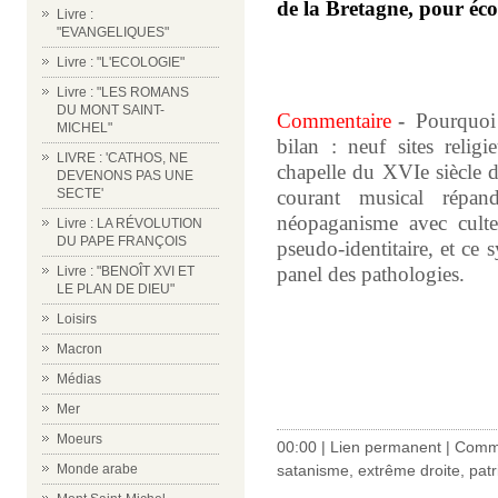
de la
Bretagne
, pour éco
Livre :
"EVANGELIQUES"
Livre : "L'ECOLOGIE"
Livre : "LES ROMANS
DU MONT SAINT-
Commentaire
-
Pourquoi 
MICHEL"
bilan : neuf sites relig
LIVRE : 'CATHOS, NE
chapelle du XVIe siècle dé
DEVENONS PAS UNE
SECTE'
courant musical répan
néopaganisme
avec
cult
Livre : LA RÉVOLUTION
DU PAPE FRANÇOIS
pseudo-identitaire, et ce
panel des pathologies.
Livre : "BENOÎT XVI ET
LE PLAN DE DIEU"
Loisirs
Macron
Médias
Mer
Moeurs
00:00 |
Lien permanent
|
Comme
Monde arabe
satanisme
,
extrême droite
,
pat