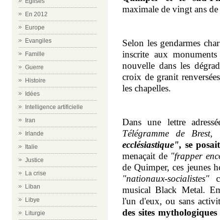
Eglises
maximale de vingt ans de 
En 2012
Europe
Evangiles
Selon les gendarmes charg
inscrite aux monuments h
Famille
nouvelle dans les dégrad
Guerre
croix de granit renversées
Histoire
les chapelles.
Idées
Intelligence artificielle
Iran
Dans une lettre adress
Télégramme de
Brest
,
Irlande
ecclésiastique",
se posai
Italie
menaçait de
"frapper enc
Justice
de
Quimper
, ces jeunes 
La crise
"nationaux-socialistes"
co
Liban
musical Black Metal. Emp
l'un d'eux, ou sans activi
Libye
des sites mythologiques 
Liturgie