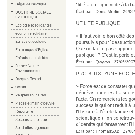
Dégel de l'Arctique
"littérature" qui incite à la b
Écrit par :
Denis Merlin
| 26/06
DOCTRINE SOCIALE
CATHOLIQUE
UTILITE PUBLIQUE
Ecologie et solidarités
économie solidaire
> Il faut voir le bon côté 
Eglises et écologie
poursuivis pour "destruction
Que ne faut-il pas supporter 
En manque d'Eglise
publique" ? C'est la porte é
Enfants et pesticides
Écrit par : Qwyzyx | 27/06/200
France Nature
Environnement
PRODUITS D'UNE ECOLE 
Jacques Testart
> Force est de constater qu
Oxfam
néorévisionnistes. La seule
Peuples solidaires
l'acte. On remerciera les 
Pièces et main d'oeuvre
successifs qui ont réduit à
l'Histoire à l'école laïque 
Reporterre
scientifique!) : on se retr
Secours catholique
d'identité qui fantasment l'Hi
Solidarités logement
Écrit par : ThomasSXB | 27/06