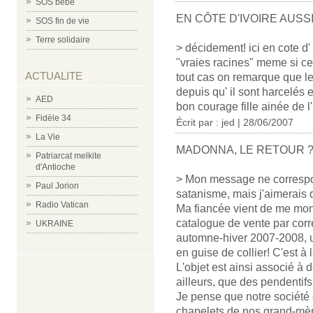
SOS bébé
EN CÔTE D'IVOIRE AUSS
SOS fin de vie
Terre solidaire
> décidement! ici en cote d'
"vraies racines" meme si c
ACTUALITE
tout cas on remarque que le
depuis qu' il sont harcelés
AED
bon courage fille ainée de l
Fidèle 34
Écrit par : jed | 28/06/2007
La Vie
MADONNA, LE RETOUR 
Patriarcat melkite
d'Antioche
> Mon message ne correspond
Paul Jorion
satanisme, mais j'aimerais q
Radio Vatican
Ma fiancée vient de me mon
catalogue de vente par corr
UKRAINE
automne-hiver 2007-2008, 
en guise de collier! C'est à
L'objet est ainsi associé à 
ailleurs, que des pendentifs
Je pense que notre société e
chapelets de nos grand-mèr