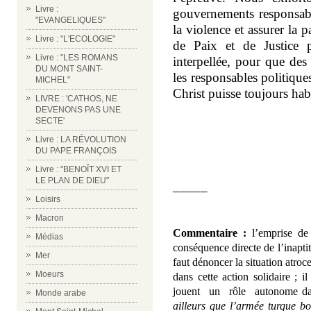
Livre :
gouvernements responsabl
"EVANGELIQUES"
la violence et assurer la 
Livre : "L'ECOLOGIE"
de Paix et de Justice 
Livre : "LES ROMANS
interpellée, pour que des
DU MONT SAINT-
les responsables politique
MICHEL"
Christ puisse toujours habi
LIVRE : 'CATHOS, NE
DEVENONS PAS UNE
SECTE'
Livre : LA RÉVOLUTION
DU PAPE FRANÇOIS
Livre : "BENOÎT XVI ET
LE PLAN DE DIEU"
_____
Loisirs
Macron
Commentaire :
l’emprise de 
Médias
conséquence directe de l’inapt
Mer
faut dénoncer la situation atroc
Moeurs
dans cette action solidaire ; i
jouent un rôle autonome dan
Monde arabe
ailleurs que l’armée turque bo