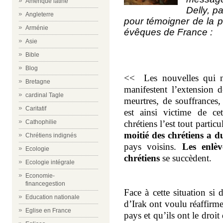
Amérique latine
Delly, p
Angleterre
pour témoigner de la p
Arménie
évêques de France :
Asie
Bible
Blog
<<
Les nouvelles qui no
Bretagne
manifestent l’extension 
cardinal Tagle
meurtres, de souffrances
Caritatif
est ainsi victime de cet
Cathophilie
chrétiens l’est tout par
moitié des chrétiens a d
Chrétiens indignés
pays voisins.
Les enlèv
Ecologie
chrétiens
se succèdent.
Ecologie intégrale
Economie-
financegestion
Face à cette situation si 
Education nationale
d’Irak ont voulu réaffirme
Eglise en France
pays et qu’ils ont le droi