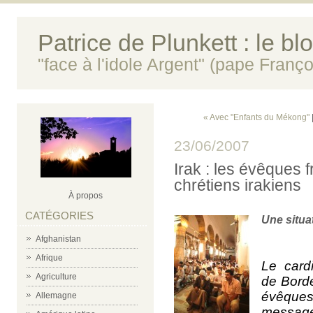
Patrice de Plunkett : le bl
"face à l'idole Argent" (pape Franço
« Avec "Enfants du Mékong"
23/06/2007
Irak : les évêques f
chrétiens irakiens
À propos
CATÉGORIES
Une situat
Afghanistan
Afrique
Le card
Agriculture
de Borde
évêques
Allemagne
message 