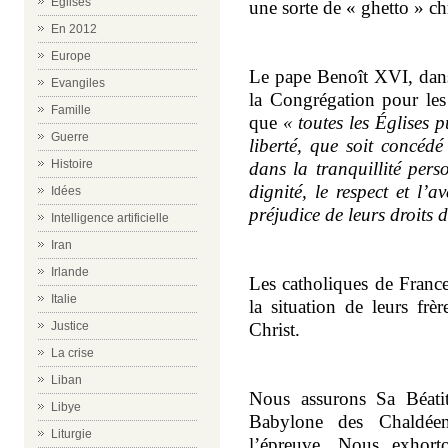
Eglises
une sorte de « ghetto » chr
En 2012
Europe
Le pape Benoît XVI, dans
Evangiles
la Congrégation pour les
Famille
que
« toutes les Églises p
Guerre
liberté, que soit concédé 
Histoire
dans la tranquillité pers
dignité, le respect et l’
Idées
préjudice de leurs droits d
Intelligence artificielle
Iran
Irlande
Les catholiques de France
Italie
la situation de leurs fr
Justice
Christ.
La crise
Liban
Nous assurons Sa Béati
Libye
Babylone des Chaldéen
Liturgie
l’épreuve. Nous exhort