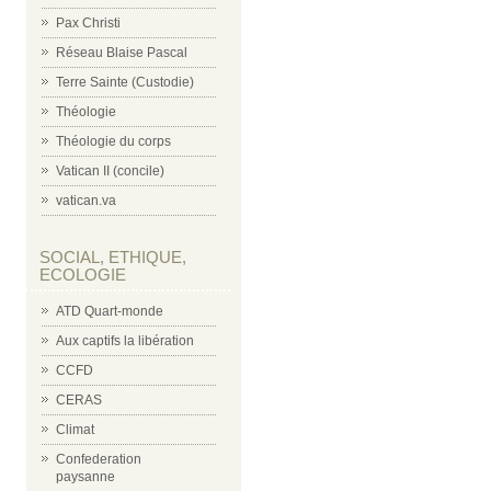
Pax Christi
Réseau Blaise Pascal
Terre Sainte (Custodie)
Théologie
Théologie du corps
Vatican II (concile)
vatican.va
SOCIAL, ETHIQUE,
ECOLOGIE
ATD Quart-monde
Aux captifs la libération
CCFD
CERAS
Climat
Confederation
paysanne