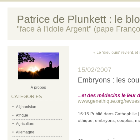
Patrice de Plunkett : le bl
"face à l'idole Argent" (pape Franço
« Le "dieu ours" revient, et i
15/02/2007
Embryons : les cou
À propos
...et des médecins le leur d
CATÉGORIES
www.genethique.org/revues/
Afghanistan
16:15 Publié dans
Cathophilie
Afrique
éthique
,
embryons
,
couples
,
mé
Agriculture
Allemagne