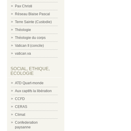
Pax Christi
Réseau Blaise Pascal
Terre Sainte (Custodie)
Théologie
Théologie du corps
Vatican II (concile)
vatican.va
SOCIAL, ETHIQUE,
ECOLOGIE
ATD Quart-monde
Aux captifs la libération
CCFD
CERAS
Climat
Confederation
paysanne