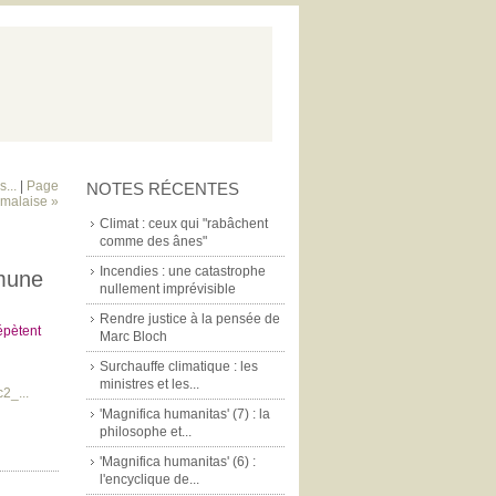
...
|
Page
NOTES RÉCENTES
 malaise »
Climat : ceux qui "rabâchent
comme des ânes"
Incendies : une catastrophe
mmune
nullement imprévisible
Rendre justice à la pensée de
répètent
Marc Bloch
Surchauffe climatique : les
ministres et les...
2_...
'Magnifica humanitas' (7) : la
philosophe et...
'Magnifica humanitas' (6) :
l'encyclique de...