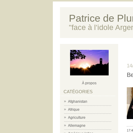
Patrice de Plun
"face à l'idole Arg
14
Be
À propos
CATÉGORIES
Afghanistan
Afrique
Agriculture
Allemagne
17:4