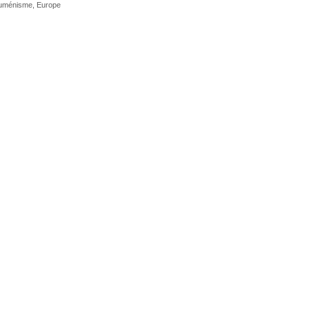
uménisme
,
Europe