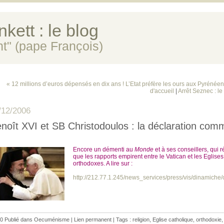
kett : le blog
ent" (pape François)
« 12 millions d’euros dépensés en dix ans ! L’Etat préfère les ours aux Pyrénéens
d'accueil
|
Arrêt Seznec : le
/12/2006
noît XVI et SB Christodoulos : la déclaration co
Encore un démenti au
Monde
et à ses conseillers, qui 
que les rapports empirent entre le Vatican et les Eglises
orthodoxes. A lire sur :
http://212.77.1.245/news_services/press/vis/dinamiche/c
0 Publié dans
Oecuménisme
|
Lien permanent
| Tags :
religion
,
Eglise catholique
,
orthodoxie
,