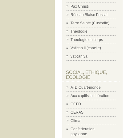
Pax Christi
Réseau Blaise Pascal
Terre Sainte (Custodie)
Théologie
Théologie du corps
Vatican II (concile)
vatican.va
SOCIAL, ETHIQUE,
ECOLOGIE
ATD Quart-monde
Aux captifs la libération
CCFD
CERAS
Climat
Confederation
paysanne