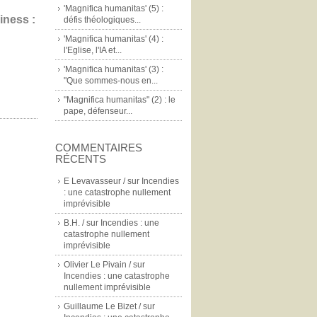
'Magnifica humanitas' (5) :
iness :
défis théologiques...
'Magnifica humanitas' (4) :
l'Eglise, l'IA et...
'Magnifica humanitas' (3) :
"Que sommes-nous en...
"Magnifica humanitas" (2) : le
pape, défenseur...
COMMENTAIRES
RÉCENTS
E Levavasseur /
sur
Incendies
: une catastrophe nullement
imprévisible
B.H. /
sur
Incendies : une
catastrophe nullement
imprévisible
Olivier Le Pivain /
sur
Incendies : une catastrophe
nullement imprévisible
Guillaume Le Bizet /
sur