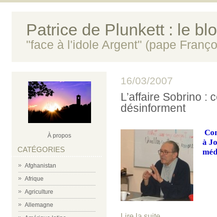
Patrice de Plunkett : le bl
"face à l'idole Argent" (pape Franço
16/03/2007
L’affaire Sobrino 
désinforment
Com
À propos
à J
CATÉGORIES
médi
Afghanistan
Afrique
Agriculture
Allemagne
Lire la suite