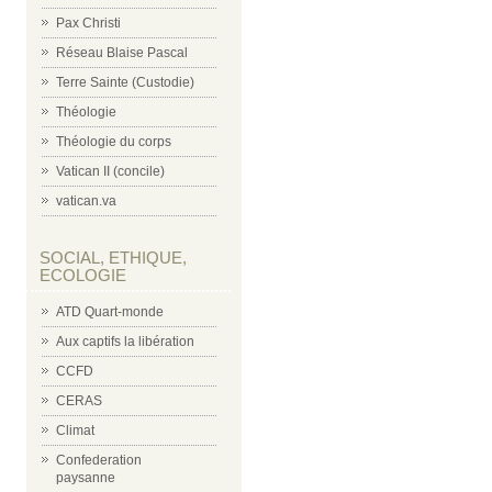
Pax Christi
Réseau Blaise Pascal
Terre Sainte (Custodie)
Théologie
Théologie du corps
Vatican II (concile)
vatican.va
SOCIAL, ETHIQUE,
ECOLOGIE
ATD Quart-monde
Aux captifs la libération
CCFD
CERAS
Climat
Confederation
paysanne