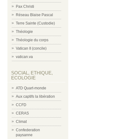
Pax Christi
Réseau Blaise Pascal
Terre Sainte (Custodie)
Théologie
Théologie du corps
Vatican II (concile)
vatican.va
SOCIAL, ETHIQUE,
ECOLOGIE
ATD Quart-monde
Aux captifs la libération
CCFD
CERAS
Climat
Confederation
paysanne