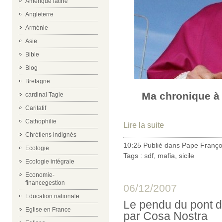
Amérique latine
Angleterre
Arménie
Asie
Bible
Blog
Bretagne
Ma chronique à
cardinal Tagle
Caritatif
Cathophilie
Lire la suite
Chrétiens indignés
10:25 Publié dans
Pape Franço
Ecologie
Tags :
sdf
,
mafia
,
sicile
Ecologie intégrale
Economie-
financegestion
06/12/2007
Education nationale
Le pendu du pont de
Eglise en France
par Cosa Nostra