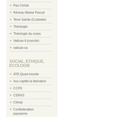
Pax Christi
Réseau Blaise Pascal
Terre Sainte (Custodie)
Théologie
Théologie du corps
Vatican II (concile)
vatican.va
SOCIAL, ETHIQUE,
ECOLOGIE
ATD Quart-monde
Aux captifs la libération
CCFD
CERAS
Climat
Confederation
paysanne