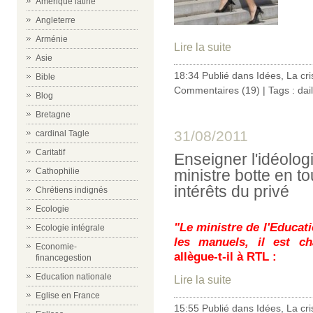
Amérique latine
Angleterre
Arménie
Lire la suite
Asie
18:34 Publié dans
Idées
,
La cri
Bible
Commentaires (19)
| Tags :
dai
Blog
Bretagne
31/08/2011
cardinal Tagle
Caritatif
Enseigner l'idéolog
ministre botte en to
Cathophilie
intérêts du privé
Chrétiens indignés
Ecologie
"Le ministre de l'Educati
Ecologie intégrale
les manuels, il est c
Economie-
allègue-t-il à RTL :
financegestion
Education nationale
Lire la suite
Eglise en France
15:55 Publié dans
Idées
,
La cri