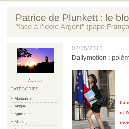
Patrice de Plunkett : le bl
"face à l'idole Argent" (pape Franço
02/05/2013
Dailymotion : polém
À propos
CATÉGORIES
Afghanistan
La 
Afrique
et 
Agriculture
Allemagne
divi