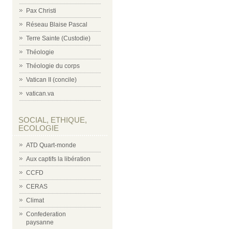
Pax Christi
Réseau Blaise Pascal
Terre Sainte (Custodie)
Théologie
Théologie du corps
Vatican II (concile)
vatican.va
SOCIAL, ETHIQUE,
ECOLOGIE
ATD Quart-monde
Aux captifs la libération
CCFD
CERAS
Climat
Confederation
paysanne