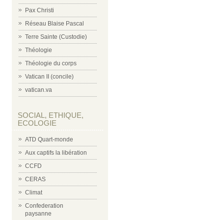
Pax Christi
Réseau Blaise Pascal
Terre Sainte (Custodie)
Théologie
Théologie du corps
Vatican II (concile)
vatican.va
SOCIAL, ETHIQUE,
ECOLOGIE
ATD Quart-monde
Aux captifs la libération
CCFD
CERAS
Climat
Confederation
paysanne