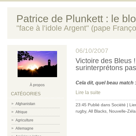
Patrice de Plunkett : le bl
"face à l'idole Argent" (pape Franço
06/10/2007
Victoire des Bleus 
surinterprétons pas 
Cela dit, quel beau match 
À propos
Lire la suite
CATÉGORIES
Afghanistan
23:45 Publié dans
Société
|
Lie
rugby
,
All Blacks
,
Nouvelle-Zél
Afrique
Agriculture
Allemagne