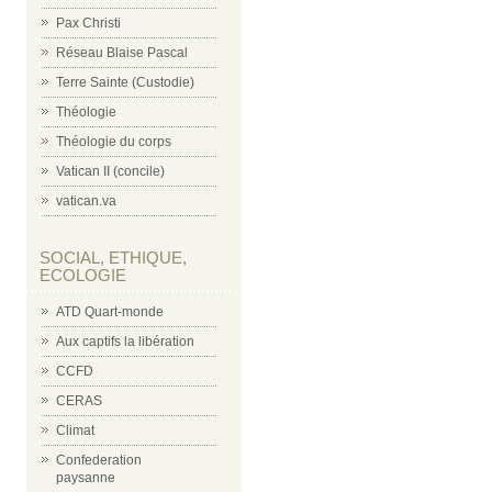
Pax Christi
Réseau Blaise Pascal
Terre Sainte (Custodie)
Théologie
Théologie du corps
Vatican II (concile)
vatican.va
SOCIAL, ETHIQUE,
ECOLOGIE
ATD Quart-monde
Aux captifs la libération
CCFD
CERAS
Climat
Confederation
paysanne