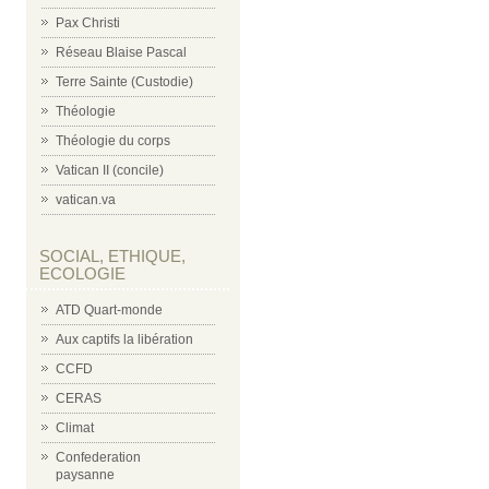
Pax Christi
Réseau Blaise Pascal
Terre Sainte (Custodie)
Théologie
Théologie du corps
Vatican II (concile)
vatican.va
SOCIAL, ETHIQUE,
ECOLOGIE
ATD Quart-monde
Aux captifs la libération
CCFD
CERAS
Climat
Confederation
paysanne