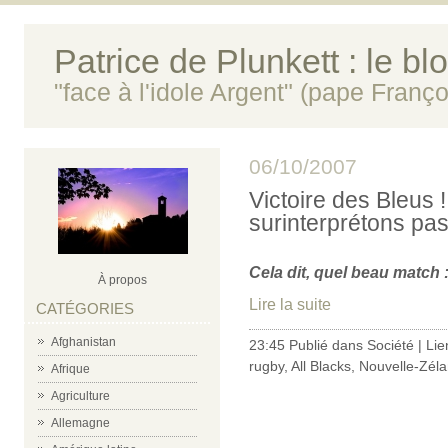
Patrice de Plunkett : le bl
"face à l'idole Argent" (pape Franço
06/10/2007
Victoire des Bleus 
surinterprétons pas 
Cela dit, quel beau match 
À propos
Lire la suite
CATÉGORIES
Afghanistan
23:45 Publié dans
Société
|
Lie
rugby
,
All Blacks
,
Nouvelle-Zél
Afrique
Agriculture
Allemagne