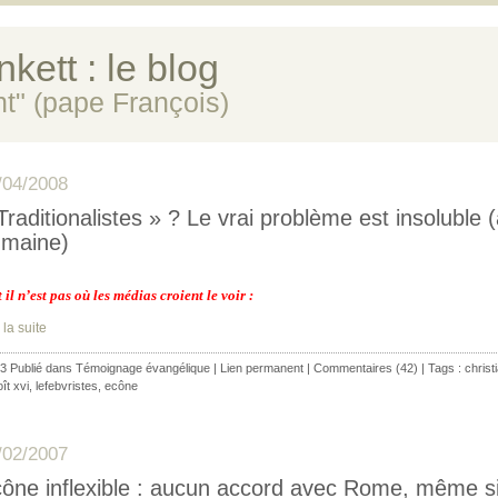
kett : le blog
ent" (pape François)
/04/2008
Traditionalistes » ? Le vrai problème est insoluble 
maine)
il n’est pas où les médias croient le voir :
 la suite
3 Publié dans
Témoignage évangélique
|
Lien permanent
|
Commentaires (42)
| Tags :
christ
ît xvi
,
lefebvristes
,
ecône
/02/2007
ône inflexible : aucun accord avec Rome, même si