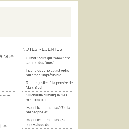
NOTES RÉCENTES
(à vue
Climat : ceux qui "rabâchent
comme des ânes"
Incendies : une catastrophe
nullement imprévisible
Rendre justice à la pensée de
Marc Bloch
Surchauffe climatique : les
ianisme
,
ministres et les...
'Magnifica humanitas' (7) : la
philosophe et...
'Magnifica humanitas' (6) :
l'encyclique de...
 le