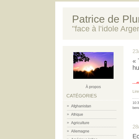
Patrice de Plun
"face à l'idole Arg
23
« 
hu
…et 
À propos
Lire
CATÉGORIES
10:3
Afghanistan
beno
Afrique
Agriculture
28
Allemagne
Ec