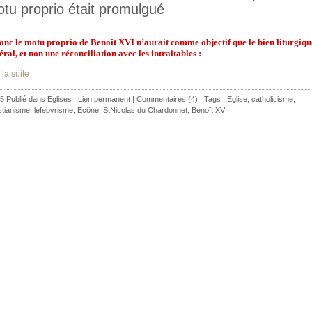
tu proprio était promulgué
nc le motu proprio de Benoît XVI n’aurait comme objectif que le bien liturgiqu
éral, et non une réconciliation avec les intraitables :
 la suite
5 Publié dans
Eglises
|
Lien permanent
|
Commentaires (4)
| Tags :
Eglise
,
catholicisme
,
stianisme
,
lefebvrisme
,
Ecône
,
StNicolas du Chardonnet
,
Benoît XVI