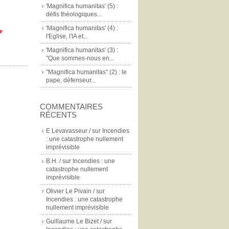
'Magnifica humanitas' (5) :
défis théologiques...
'Magnifica humanitas' (4) :
e
l'Eglise, l'IA et...
'Magnifica humanitas' (3) :
"Que sommes-nous en...
"Magnifica humanitas" (2) : le
pape, défenseur...
COMMENTAIRES
RÉCENTS
E Levavasseur /
sur
Incendies
: une catastrophe nullement
imprévisible
B.H. /
sur
Incendies : une
catastrophe nullement
imprévisible
Olivier Le Pivain /
sur
Incendies : une catastrophe
nullement imprévisible
Guillaume Le Bizet /
sur