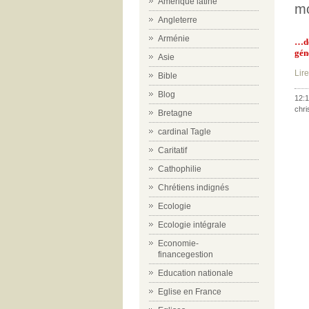
Amérique latine
mo
Angleterre
Arménie
…do
gén
Asie
Lire
Bible
Blog
12:1
chri
Bretagne
cardinal Tagle
Caritatif
Cathophilie
Chrétiens indignés
Ecologie
Ecologie intégrale
Economie-
financegestion
Education nationale
Eglise en France