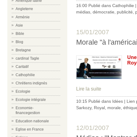
Amérique latine
16:00 Publié dans
Cathophilie
Angleterre
médias
,
démocratie
,
publicité
,
p
Arménie
Asie
15/01/2007
Bible
Morale "à l'américa
Blog
Bretagne
Une 
cardinal Tagle
Roya
Caritatif
Cathophilie
Chrétiens indignés
Lire la suite
Ecologie
Ecologie intégrale
10:15 Publié dans
Idées
|
Lien
Sarkozy
,
Royal
,
morale
,
éthiqu
Economie-
financegestion
Education nationale
12/01/2007
Eglise en France