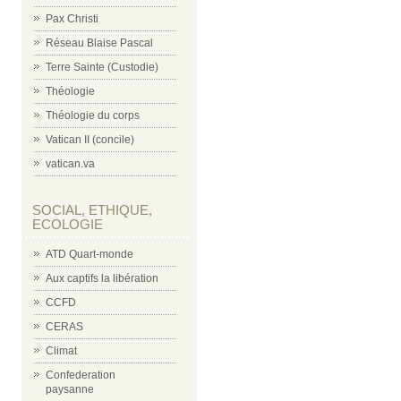
Pax Christi
Réseau Blaise Pascal
Terre Sainte (Custodie)
Théologie
Théologie du corps
Vatican II (concile)
vatican.va
SOCIAL, ETHIQUE,
ECOLOGIE
ATD Quart-monde
Aux captifs la libération
CCFD
CERAS
Climat
Confederation
paysanne