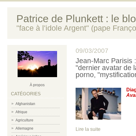
Patrice de Plunkett : le bl
"face à l'idole Argent" (pape Franço
09/03/2007
Jean-Marc Parisis :
"dernier avatar de l
porno, "mystificatio
À propos
Diag
CATÉGORIES
Avan
Afghanistan
Afrique
Agriculture
Allemagne
Lire la suite