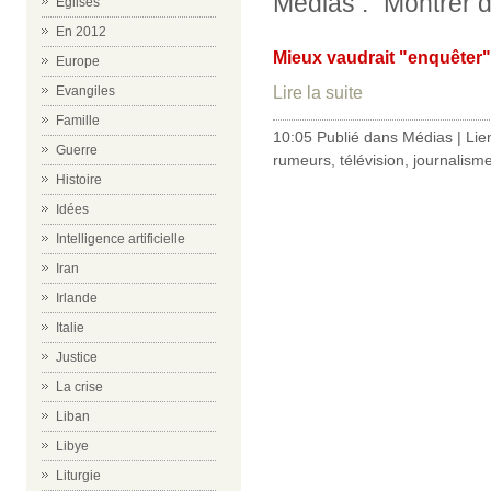
Médias : "Montrer d
Eglises
En 2012
Mieux vaudrait "enquêter" 
Europe
Lire la suite
Evangiles
Famille
10:05 Publié dans
Médias
|
Lie
Guerre
rumeurs
,
télévision
,
journalism
Histoire
Idées
Intelligence artificielle
Iran
Irlande
Italie
Justice
La crise
Liban
Libye
Liturgie