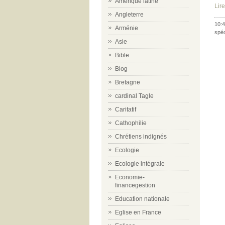
Amérique latine
Lire
Angleterre
10:4
Arménie
spéc
Asie
Bible
Blog
Bretagne
cardinal Tagle
Caritatif
Cathophilie
Chrétiens indignés
Ecologie
Ecologie intégrale
Economie-
financegestion
Education nationale
Eglise en France