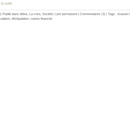
 la suite
1 Publié dans
Idées
,
La crise
,
Société
|
Lien permanent
|
Commentaires (3)
| Tags :
évasion 
ulation
,
dérégulation
,
casino financier