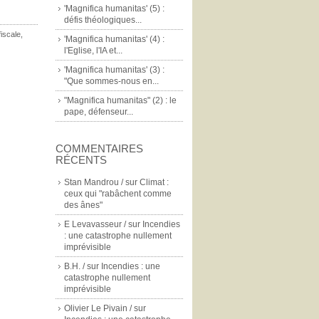
'Magnifica humanitas' (5) :
défis théologiques...
fiscale
,
'Magnifica humanitas' (4) :
l'Eglise, l'IA et...
'Magnifica humanitas' (3) :
"Que sommes-nous en...
"Magnifica humanitas" (2) : le
pape, défenseur...
COMMENTAIRES
RÉCENTS
Stan Mandrou /
sur
Climat :
ceux qui "rabâchent comme
des ânes"
E Levavasseur /
sur
Incendies
: une catastrophe nullement
imprévisible
B.H. /
sur
Incendies : une
catastrophe nullement
imprévisible
Olivier Le Pivain /
sur