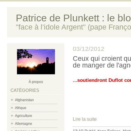
Patrice de Plunkett : le bl
"face à l'idole Argent" (pape Franço
03/12/2012
Ceux qui croient q
de manger de l'agne
...soutiendront Duflot co
À propos
CATÉGORIES
Afghanistan
Afrique
Agriculture
Lire la suite
Allemagne
13:10 Publié dans
Eglises
,
Hist