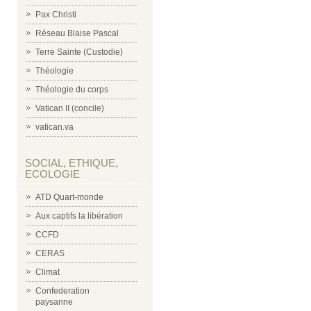
Pax Christi
Réseau Blaise Pascal
Terre Sainte (Custodie)
Théologie
Théologie du corps
Vatican II (concile)
vatican.va
SOCIAL, ETHIQUE,
ECOLOGIE
ATD Quart-monde
Aux captifs la libération
CCFD
CERAS
Climat
Confederation
paysanne