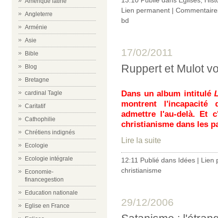
Amérique latine
Lien permanent
|
Commentaires
Angleterre
bd
Arménie
Asie
17/02/2011
Bible
Ruppert et Mulot v
Blog
Bretagne
Dans un album intitulé
cardinal Tagle
montrent l'incapacité d
Caritatif
admettre l'au-delà. Et c
Cathophilie
christianisme dans les pa
Chrétiens indignés
Lire la suite
Ecologie
Ecologie intégrale
12:11 Publié dans
Idées
|
Lien
christianisme
Economie-
financegestion
Education nationale
29/12/2006
Eglise en France