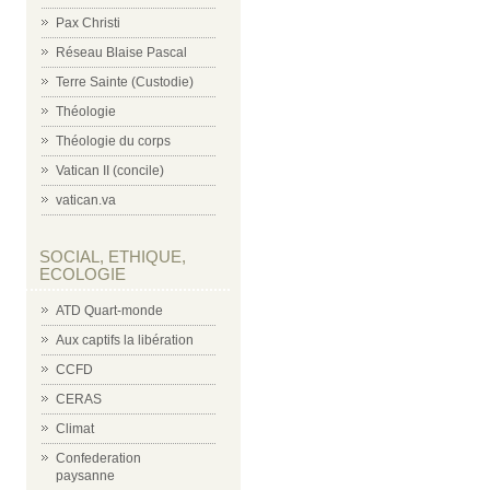
Pax Christi
Réseau Blaise Pascal
Terre Sainte (Custodie)
Théologie
Théologie du corps
Vatican II (concile)
vatican.va
SOCIAL, ETHIQUE,
ECOLOGIE
ATD Quart-monde
Aux captifs la libération
CCFD
CERAS
Climat
Confederation
paysanne