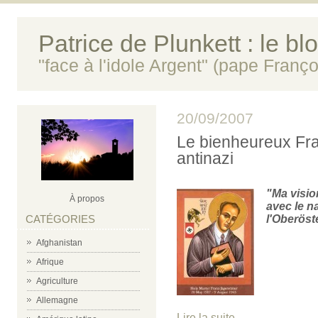
Patrice de Plunkett : le bl
"face à l'idole Argent" (pape Franço
20/09/2007
Le bienheureux Fran
antinazi
"Ma visio
À propos
avec le n
CATÉGORIES
l'Oberöste
Afghanistan
Afrique
Agriculture
Allemagne
Lire la suite