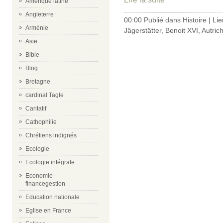
Amérique latine
Angleterre
00:00 Publié dans
Histoire
|
Li
Arménie
Jägerstätter
,
Benoit XVI
,
Autric
Asie
Bible
Blog
Bretagne
cardinal Tagle
Caritatif
Cathophilie
Chrétiens indignés
Ecologie
Ecologie intégrale
Economie-
financegestion
Education nationale
Eglise en France