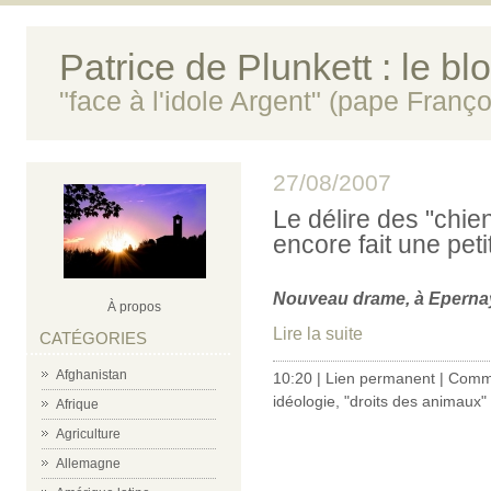
Patrice de Plunkett : le bl
"face à l'idole Argent" (pape Franço
27/08/2007
Le délire des "chi
encore fait une peti
Nouveau drame, à Epernay 
À propos
Lire la suite
CATÉGORIES
Afghanistan
10:20 |
Lien permanent
|
Comme
idéologie
,
"droits des animaux"
Afrique
Agriculture
Allemagne