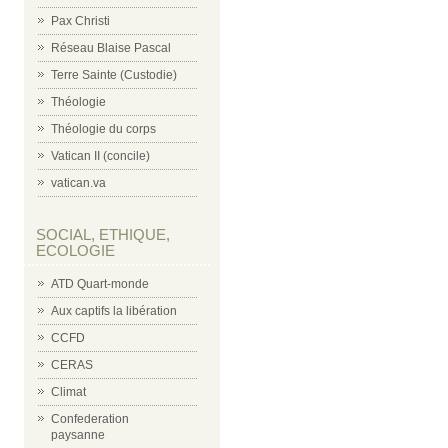
Pax Christi
Réseau Blaise Pascal
Terre Sainte (Custodie)
Théologie
Théologie du corps
Vatican II (concile)
vatican.va
SOCIAL, ETHIQUE,
ECOLOGIE
ATD Quart-monde
Aux captifs la libération
CCFD
CERAS
Climat
Confederation
paysanne