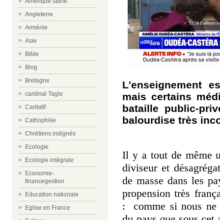
Amérique latine
Angleterre
Arménie
Asie
Bible
Blog
Bretagne
L'enseignement est
cardinal Tagle
mais certains médi
bataille public-pr
Caritatif
balourdise très in
Cathophilie
Chrétiens indignés
Ecologie
Il y a tout de même u
Ecologie intégrale
diviseur et désagréga
Economie-
de masse dans les pa
financegestion
propension très frança
Education nationale
: comme si nous ne d
Eglise en France
du pays
que
sous cet 