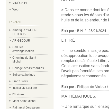
VIDÉOS P.P.
> Dans ce monde dont les évo
Web
rendez-nous les débats d'a
huile et de la splendeur de 
ESPRIT
______
Amérique : WHERE
Écrit par : B.H. / | 23/01/2024
PETER IS
LITTRÉ
AR GEDOUR
Cellules
> Il me semble, mais je pe
d'évangélisation
désapprobation fut provoqu
Chemins de Saint
remplacées à l'école Littré, a
Michel
Cette accusation sans fondem
Collège des Bernardins
l'avait pas formulée, ses pr
Eglise catholique
négativement commentés.
______
Franz Stock
Écrit par : Philippe de Visieux 
Institut JM Lustiger
l'Ecriture
MATHÉMATIQUES,
Mont Saint-Michel
> Une remarque sur l'ense
Patriarcat Jérusalem