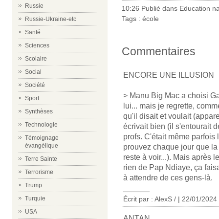
Russie
10:26 Publié dans
Education na
Tags :
école
Russie-Ukraine-etc
Santé
Sciences
Commentaires
Scolaire
Social
ENCORE UNE ILLUSION
Société
> Manu Big Mac a choisi Ga
Sport
lui... mais je regrette, comm
Synthèses
qu'il disait et voulait (appar
Technologie
écrivait bien (il s'entoura
profs. C'était même parfois 
Témoignage
évangélique
prouvez chaque jour que la 
reste à voir...). Mais après
Terre Sainte
rien de Pap Ndiaye, ça faisa
Terrorisme
à attendre de ces gens-là.
Trump
______
Écrit par : AlexS / | 22/01/2024
Turquie
USA
ANTAN