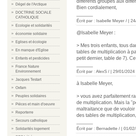
différents groupes aux diffé
Dégel de l'Arctique
Bien cordialement,
DOCTRINE SOCIALE
______
CATHOLIQUE
Écrit par : Isabelle Meyer / | 2
Ecologie et solidarités
@Isabelle Meyer :
économie solidaire
Eglises et écologie
> Mes trois enfants, tous da
En manque d'Eglise
tables de multiplication à p
petit dernier, table de 7). C
Enfants et pesticides
______
France Nature
Écrit par : AlexS / | 29/01/2024
Environnement
Jacques Testart
à Isabelle Meyer,
Oxfam
> vous avez parfaitement ra
Peuples solidaires
de multiplication. Mais la "
Pièces et main d'oeuvre
maltraitance que de vouloir
Reporterre
des tables de multiplicatio
Secours catholique
______
Écrit par : Bernadette / | 01/0
Solidarités logement