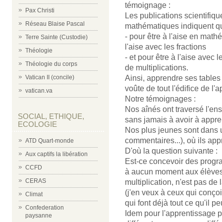
témoignage :
Pax Christi
Les publications scientifiq
Réseau Blaise Pascal
mathématiques indiquent qu
- pour être à l'aise en math
Terre Sainte (Custodie)
l'aise avec les fractions
Théologie
- et pour être à l'aise avec le
Théologie du corps
de multiplications.
Ainsi, apprendre ses tables 
Vatican II (concile)
voûte de tout l'édifice de 
vatican.va
Notre témoignages :
Nos aînés ont traversé l'en
SOCIAL, ETHIQUE,
sans jamais à avoir à appren
ECOLOGIE
Nos plus jeunes sont dans u
commentaires...), où ils app
ATD Quart-monde
D'où la question suivante :
Aux captifs la libération
Est-ce concevoir des progr
CCFD
à aucun moment aux élèves 
CERAS
multiplication, n'est pas de 
(j'en veux à ceux qui conç
Climat
qui font déjà tout ce qu'il pe
Confederation
Idem pour l'apprentissage 
paysanne