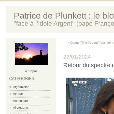
Patrice de Plunkett : le bl
"face à l'idole Argent" (pape Franço
« Quand l'Elysée veut "relancer la
22/01/2024
Retour du spectre de
À propos
CATÉGORIES
Afghanistan
Afrique
Agriculture
Allemagne