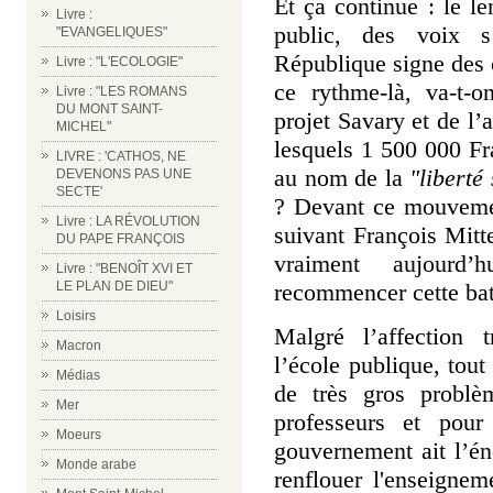
Et ça continue : le l
Livre :
public, des voix s
"EVANGELIQUES"
République signe des 
Livre : "L'ECOLOGIE"
ce rythme-là, va-t-
Livre : "LES ROMANS
DU MONT SAINT-
projet Savary et de l
MICHEL"
lesquels 1 500 000 Fr
LIVRE : 'CATHOS, NE
au nom de la
"liberté
DEVENONS PAS UNE
SECTE'
? Devant ce mouvemen
Livre : LA RÉVOLUTION
suivant François Mitte
DU PAPE FRANÇOIS
vraiment aujourd
Livre : "BENOÎT XVI ET
recommencer cette batai
LE PLAN DE DIEU"
Loisirs
Malgré l’affection t
Macron
l’école publique, tout
Médias
de très gros problè
Mer
professeurs et pour
Moeurs
gouvernement ait l’én
Monde arabe
renflouer l'enseignem