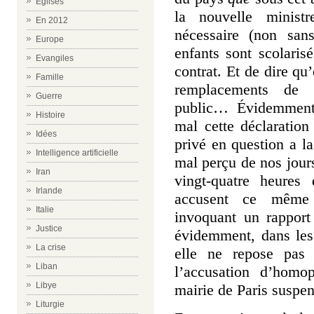
Eglises
la nouvelle ministr
En 2012
nécessaire (non san
Europe
enfants sont scolaris
Evangiles
contrat.
Et de dire qu’
Famille
remplacements de p
Guerre
public… Évidemment 
Histoire
mal cette déclaration
Idées
privé en question a la 
Intelligence artificielle
mal perçu de nos jours
Iran
vingt-quatre heures 
Irlande
accusent ce même 
Italie
invoquant un rapport
Justice
évidemment, dans les
La crise
elle ne repose pas 
Liban
l’accusation d’homop
Libye
mairie de Paris suspen
Liturgie