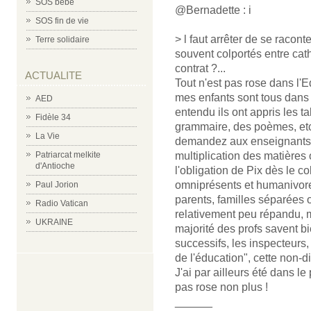
SOS bébé
@Bernadette : i
SOS fin de vie
> l faut arrêter de se racon
Terre solidaire
souvent colportés entre cat
contrat ?...
ACTUALITE
Tout n'est pas rose dans l'E
mes enfants sont tous dans l
AED
entendu ils ont appris les ta
Fidèle 34
grammaire, des poèmes, etc.
La Vie
demandez aux enseignants 
multiplication des matières 
Patriarcat melkite
d'Antioche
l'obligation de Pix dès le co
omniprésents et humanivore
Paul Jorion
parents, familles séparées
Radio Vatican
relativement peu répandu, 
UKRAINE
majorité des profs savent bie
successifs, les inspecteurs
de l'éducation", cette non-dis
J'ai par ailleurs été dans l
pas rose non plus !
______