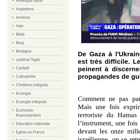
Amérique latine
Angleterre
Arménie
Asie
Bible
Blog
Bretagne
De Gaza à l'Ukrai
cardinal Tagle
est très difficile.
peinent à discerner
Caritatif
propagandes de gue
Cathophilie
Chrétiens indignés
Ecologie
Comment ne pas parl
Ecologie intégrale
Mais une fois exprim
Economie-
terroriste du Hamas 
financegestion
l’instrument, une fois
Education nationale
devant les onze mill
Eglise en France
israélienne, on se re