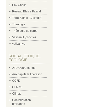
Pax Christi
Réseau Blaise Pascal
Terre Sainte (Custodie)
Théologie
Théologie du corps
Vatican II (concile)
vatican.va
SOCIAL, ETHIQUE,
ECOLOGIE
ATD Quart-monde
Aux captifs la libération
CCFD
CERAS
Climat
Confederation
paysanne