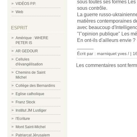
sous toutes ses formes Les 
VIDÉOS P.P.
sous contrôle.
Web
La guerre russo-ukrainienne e
matières contemporaines de 
avec beaucoup d'Intelligen
ESPRIT
"l"opinion publique" Les mé
Amérique : WHERE
En ont-ils d'ailleurs envie ?
PETER IS
______
AR GEDOUR
Écrit par : marniquet yves / | 
Cellules
d'évangélisation
Les commentaires sont ferm
Chemins de Saint
Michel
Collège des Bernardins
Eglise catholique
Franz Stock
Institut JM Lustiger
l'Ecriture
Mont Saint-Michel
Patriarcat Jérusalem