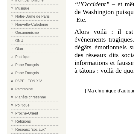
Mont Saint-Michel
“l’Occident”
– et mêm
Musique
de Washington puisque 
Notre-Dame de Paris
Etc.
Nouvelle-Calédonie
Alors voilà : il es
Oecuménisme
événements tragiques.
ONU
dégâts émotionnels s
Otan
des réseaux dits soci
Pacifique
informations et faus
Pape François
à tâtons : v
oilà de quo
Pape François
PAPE LÉON XIV
Patrimoine
[ Ma chronique d'aujour
Planète chrétienne
Politique
Proche-Orient
Religions
Réseaux "sociaux"