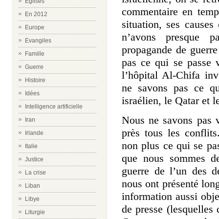
Eglises
commentaire en temp
En 2012
situation, ses causes
Europe
n’avons presque pa
Evangiles
propagande de guerr
Famille
pas ce qui se passe 
Guerre
l’hôpital Al-Chifa inv
Histoire
ne savons pas ce qu
Idées
israélien, le Qatar e
Intelligence artificielle
Nous ne savons pas v
Iran
près tous les confli
Irlande
non plus ce qui se pa
Italie
que nous sommes de
Justice
guerre de l’un des 
La crise
nous ont présenté lo
Liban
information aussi obj
Libye
de presse (lesquelles 
Liturgie