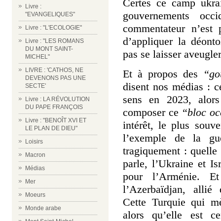
Certes ce camp ukrai
Livre :
gouvernements occ
"EVANGELIQUES"
commentateur n’est p
Livre : "L'ECOLOGIE"
d’appliquer la déonto
Livre : "LES ROMANS
DU MONT SAINT-
pas se laisser aveugle
MICHEL"
LIVRE : 'CATHOS, NE
Et à propos des
“go
DEVENONS PAS UNE
disent nos médias : c
SECTE'
sens en 2023, alors
Livre : LA RÉVOLUTION
DU PAPE FRANÇOIS
composer ce
“bloc oc
Livre : "BENOÎT XVI ET
intérêt, le plus sou
LE PLAN DE DIEU"
l’exemple de la gu
Loisirs
tragiquement : quelle 
Macron
parle, l’Ukraine et I
Médias
pour l’Arménie. E
Mer
l’Azerbaïdjan, allié
Moeurs
Cette Turquie qui mè
Monde arabe
alors qu’elle est ce