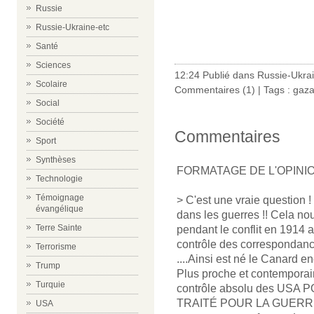
Russie
Russie-Ukraine-etc
Santé
Sciences
12:24 Publié dans
Russie-Ukrai
Scolaire
Commentaires (1)
| Tags :
gaz
Social
Société
Commentaires
Sport
Synthèses
FORMATAGE DE L'OPINI
Technologie
Témoignage
> C'est une vraie question !
évangélique
dans les guerres !! Cela no
Terre Sainte
pendant le conflit en 1914 
contrôle des correspondances
Terrorisme
....Ainsi est né le Canard e
Trump
Plus proche et contemporain
Turquie
contrôle absolu des US
TRAITÉ POUR LA GUERRE du 
USA