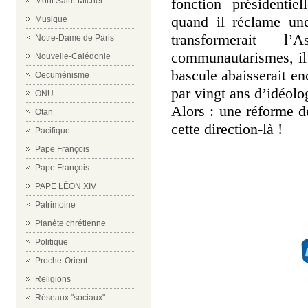
fonction présidentiel
Mont Saint-Michel
quand il réclame un
Musique
transformerait 
Notre-Dame de Paris
communautarismes, i
Nouvelle-Calédonie
bascule abaisserait en
Oecuménisme
par vingt ans d’idéolog
ONU
Alors : une réforme d
Otan
cette direction-là !
Pacifique
Pape François
Pape François
PAPE LÉON XIV
Patrimoine
Planète chrétienne
Politique
Proche-Orient
Religions
Réseaux "sociaux"