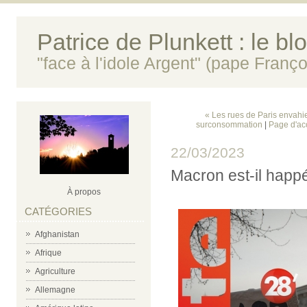
Patrice de Plunkett : le bl
"face à l'idole Argent" (pape Franço
« Les rues de Paris envahi
surconsommation
|
Page d'ac
22/03/2023
Macron est-il happ
À propos
CATÉGORIES
Afghanistan
Afrique
Agriculture
Allemagne