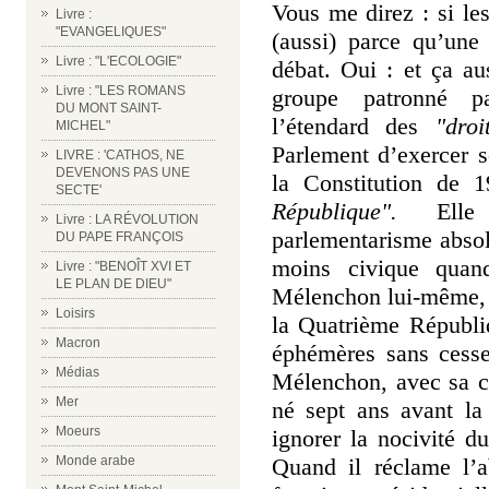
Vous me direz : si les
Livre :
"EVANGELIQUES"
(aussi) parce qu’une
Livre : "L'ECOLOGIE"
débat. Oui : et ça au
Livre : "LES ROMANS
groupe patronné p
DU MONT SAINT-
l’étendard des
"dro
MICHEL"
Parlement d’exercer 
LIVRE : 'CATHOS, NE
DEVENONS PAS UNE
la Constitution de 
SECTE'
République".
Elle s
Livre : LA RÉVOLUTION
parlementarisme absolu
DU PAPE FRANÇOIS
moins civique quand
Livre : "BENOÎT XVI ET
LE PLAN DE DIEU"
Mélenchon lui-même, 
Loisirs
la Quatrième Républi
Macron
éphémères sans cesse
Médias
Mélenchon, avec sa cul
Mer
né sept ans avant la
Moeurs
ignorer la nocivité d
Quand il réclame l’a
Monde arabe