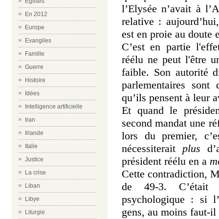
Eglises
l’Elysée n’avait à l’
En 2012
relative : aujourd’hu
Europe
est en proie au doute e
Evangiles
C’est en partie l'ef
Famille
réélu ne peut l'être u
Guerre
faible. Son autorité 
Histoire
parlementaires sont
Idées
qu’ils pensent à leur
Intelligence artificielle
Et quand le présiden
Iran
second mandat une réf
lors du premier, c’e
Irlande
nécessiterait
plus
d’a
Italie
président réélu en a
m
Justice
Cette contradiction, 
La crise
de 49-3. C’était 
Liban
psychologique : si l
Libye
gens, au moins faut-il 
Liturgie