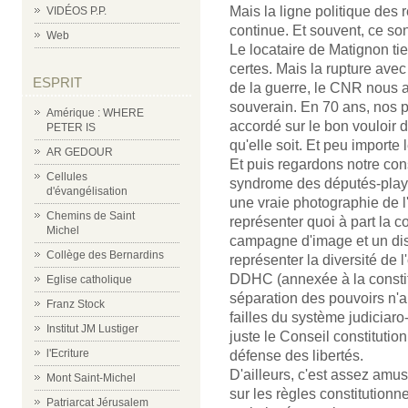
Mais la ligne politique des
VIDÉOS P.P.
continue. Et souvent, ce so
Web
Le locataire de Matignon ti
certes. Mais la rupture avec
ESPRIT
de la guerre, le CNR nous a
souverain. En 70 ans, nos po
Amérique : WHERE
accordé sur le bon vouloir 
PETER IS
qu'elle soit. Et peu importe 
AR GEDOUR
Et puis regardons notre con
Cellules
syndrome des députés-playmo
d'évangélisation
une vraie photographie de l
Chemins de Saint
représenter quoi à part la c
Michel
campagne d'image et un dis
Collège des Bernardins
représenter la diversité de l
DDHC (annexée à la constit
Eglise catholique
séparation des pouvoirs n'a 
Franz Stock
failles du système judiciaro-
Institut JM Lustiger
juste le Conseil constitution
l'Ecriture
défense des libertés.
D'ailleurs, c'est assez amu
Mont Saint-Michel
sur les règles constitutionn
Patriarcat Jérusalem