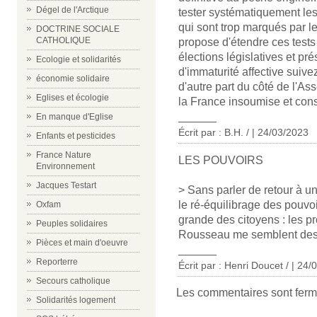
Dégel de l'Arctique
tester systématiquement le
qui sont trop marqués par le
DOCTRINE SOCIALE
CATHOLIQUE
propose d'étendre ces test
élections législatives et pr
Ecologie et solidarités
d'immaturité affective suive
économie solidaire
d'autre part du côté de l'As
Eglises et écologie
la France insoumise et consor
______
En manque d'Eglise
Écrit par : B.H. / | 24/03/2023
Enfants et pesticides
France Nature
LES POUVOIRS
Environnement
Jacques Testart
> Sans parler de retour à 
le ré-équilibrage des pouvoi
Oxfam
grande des citoyens : les p
Peuples solidaires
Rousseau me semblent dessi
Pièces et main d'oeuvre
______
Reporterre
Écrit par : Henri Doucet / | 24
Secours catholique
Les commentaires sont ferm
Solidarités logement