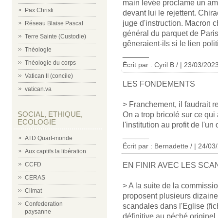
main levée proclame un am
Pax Christi
devant lui le rejettent. Chir
juge d'instruction. Macron 
Réseau Blaise Pascal
général du parquet de Paris
Terre Sainte (Custodie)
gêneraient-ils si le lien pol
Théologie
______
Théologie du corps
Écrit par : Cyril B / | 23/03/202
Vatican II (concile)
LES FONDEMENTS
vatican.va
> Franchement, il faudrait 
SOCIAL, ETHIQUE,
On a trop bricolé sur ce qui 
ECOLOGIE
l'institution au profit de l'
______
ATD Quart-monde
Écrit par : Bernadette / | 24/0
Aux captifs la libération
CCFD
EN FINIR AVEC LES SCA
CERAS
> A la suite de la commiss
Climat
proposent plusieurs dizaine
Confederation
scandales dans l'Eglise (fich
paysanne
définitive au péché originel