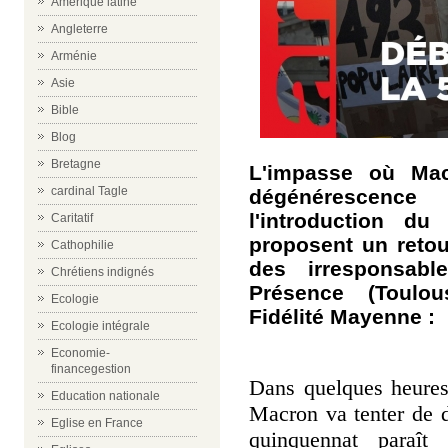
Amérique latine
Angleterre
Arménie
Asie
Bible
Blog
Bretagne
L'impasse où Mac
cardinal Tagle
dégénérescence
l'introduction d
Caritatif
proposent un retou
Cathophilie
des irresponsabl
Chrétiens indignés
Présence (Toulou
Ecologie
Fidélité Mayenne :
Ecologie intégrale
Economie-
financegestion
Dans quelques heure
Education nationale
Macron va tenter de 
Eglise en France
quinquennat paraît