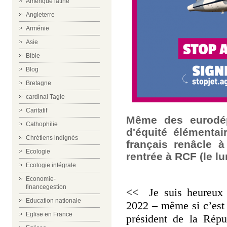
Amérique latine
Angleterre
Arménie
Asie
Bible
Blog
Bretagne
cardinal Tagle
Caritatif
Même des eurodép
Cathophilie
d'équité élémenta
Chrétiens indignés
français renâcle à
Ecologie
rentrée à RCF (le lu
Ecologie intégrale
Economie-
financegestion
<< Je suis heureux d
Education nationale
2022 – même si c’est 
Eglise en France
président de la Rép