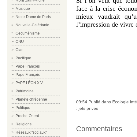
Si l’on veut que tout
Mont Saint-Michel
face à la crise écono
Musique
mieux vaudrait qu’u
Notre-Dame de Paris
l’impression de vivre 
Nouvelle-Calédonie
Oecuménisme
ONU
Otan
Pacifique
Pape François
Pape François
PAPE LÉON XIV
Patrimoine
Planète chrétienne
09:54 Publié dans
Ecologie int
Politique
:
jets privés
Proche-Orient
Religions
Commentaires
Réseaux "sociaux"