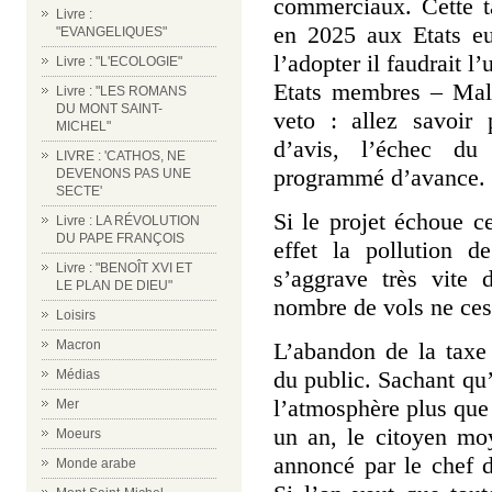
commerciaux. Cette ta
Livre :
en 2025 aux Etats eu
"EVANGELIQUES"
l’adopter il faudrait 
Livre : "L'ECOLOGIE"
Etats membres – Malt
Livre : "LES ROMANS
DU MONT SAINT-
veto : allez savoir
MICHEL"
d’avis, l’échec du
LIVRE : 'CATHOS, NE
programmé d’avance.
DEVENONS PAS UNE
SECTE'
Si le projet échoue 
Livre : LA RÉVOLUTION
DU PAPE FRANÇOIS
effet la pollution d
Livre : "BENOÎT XVI ET
s’aggrave très vite 
LE PLAN DE DIEU"
nombre de vols ne ces
Loisirs
L’abandon de la taxe
Macron
du public. Sachant qu’
Médias
l’atmosphère plus que
Mer
un an, le citoyen moy
Moeurs
annoncé par le chef d
Monde arabe