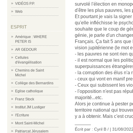
survolé l'élection en monopo
VIDÉOS P.P.
d'être les plus pauvres, le
Web
Et pourtant je vais la signe
qu'elle infléchisse le psyc
ESPRIT
souhaite que le coup de gén
génie, je parle d'un change
Amérique : WHERE
Français. Ça fait 5 ans qu
PETER IS
vision jupitérienne (le mot 
AR GEDOUR
- les pauvres ne sont rien q
Cellules
- il est normal que les polit
d'évangélisation
superpuissances étrangère
Chemins de Saint
- la corruption des élus n'a
Michel
- ceux qui vont en manif pre
Collège des Bernardins
- Ceux qui subissent les vio
- l'opposition n'est pas rép
Eglise catholique
majorité...etc.
Franz Stock
Alors je continue à pester p
Institut JM Lustiger
territoire national qui trouve
l'Ecriture
y a à obtenir. Mais c'est cruc
______
Mont Saint-Michel
Écrit par : Cyril B / | 31/08/202
Patriarcat Jérusalem