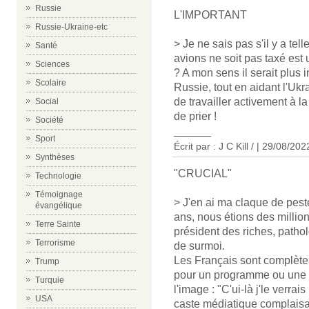
Russie
L'IMPORTANT
Russie-Ukraine-etc
> Je ne sais pas s'il y a te
Santé
avions ne soit pas taxé est 
Sciences
? A mon sens il serait plus i
Scolaire
Russie, tout en aidant l'Ukra
de travailler activement à la
Social
de prier !
Société
______
Sport
Écrit par : J C Kill / | 29/08/202
Synthèses
"CRUCIAL"
Technologie
Témoignage
> J'en ai ma claque de pest
évangélique
ans, nous étions des million
Terre Sainte
président des riches, pat
Terrorisme
de surmoi.
Les Français sont complètem
Trump
pour un programme ou une li
Turquie
l'image : "C'ui-là j'le verra
USA
caste médiatique complaisan