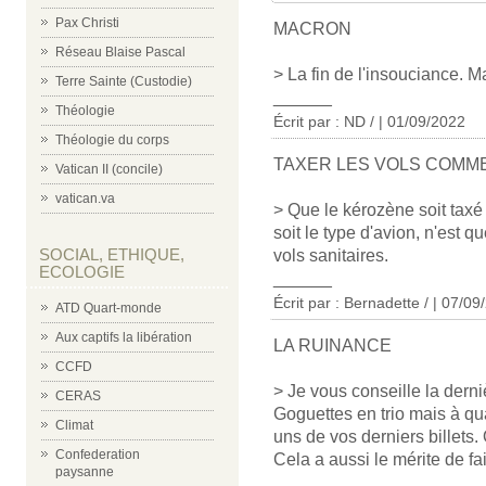
Pax Christi
MACRON
Réseau Blaise Pascal
> La fin de l'insouciance. Ma
Terre Sainte (Custodie)
______
Théologie
Écrit par : ND / | 01/09/2022
Théologie du corps
TAXER LES VOLS COMM
Vatican II (concile)
vatican.va
> Que le kérozène soit taxé
soit le type d'avion, n'est q
SOCIAL, ETHIQUE,
vols sanitaires.
ECOLOGIE
______
Écrit par : Bernadette / | 07/0
ATD Quart-monde
Aux captifs la libération
LA RUINANCE
CCFD
> Je vous conseille la dern
CERAS
Goguettes en trio mais à qu
Climat
uns de vos derniers billets.
Confederation
Cela a aussi le mérite de fa
paysanne
______