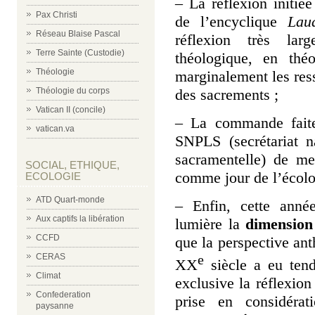
– La réflexion initiée
Pax Christi
de l’encyclique
Lau
Réseau Blaise Pascal
réflexion très lar
Terre Sainte (Custodie)
théologique, en thé
Théologie
marginalement les ress
des sacrements ;
Théologie du corps
Vatican II (concile)
– La commande faite
vatican.va
SNPLS (secrétariat na
sacramentelle) de me
SOCIAL, ETHIQUE,
comme jour de l’écolog
ECOLOGIE
ATD Quart-monde
– Enfin, cette anné
Aux captifs la libération
lumière la
dimension 
CCFD
que la perspective an
e
CERAS
XX
siècle a eu tend
Climat
exclusive la réflexion
Confederation
prise en considéra
paysanne