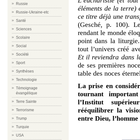
L’
eucharistie
(et tout
Russie
éléments de la terre) 
Russie-Ukraine-etc
ce titre déjà une tran
Santé
(Gesché, p. 100). L
Sciences
rendant le monde éloqu
Scolaire
point dans la liturgie
Social
tout l’univers créé av
Société
Et il reviendra dans l
Sport
de ses premières noce
Synthèses
table des noces éterne
Technologie
La prise en considé
Témoignage
tournant important
évangélique
l’Institut supéri
Terre Sainte
rééquilibrer la visi
Terrorisme
entre Dieu, l’homme 
Trump
Turquie
USA