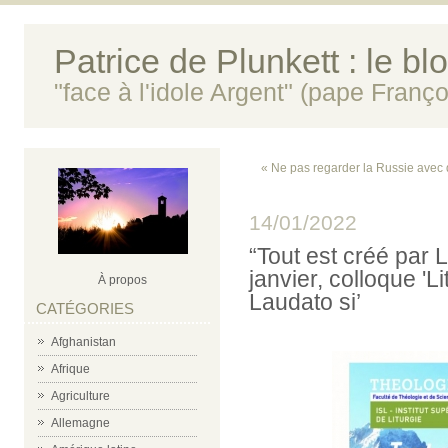
Patrice de Plunkett : le bl
"face à l'idole Argent" (pape Franço
« Ne pas regarder la Russie avec 
14/01/2022
“Tout est créé par 
janvier, colloque '
À propos
Laudato si’
CATÉGORIES
Afghanistan
Afrique
Agriculture
Allemagne