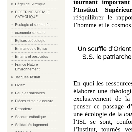
tournant important 
Dégel de l'Arctique
l’Institut Supéri
DOCTRINE SOCIALE
rééquilibrer le rapp
CATHOLIQUE
l’homme et le cosmo
Ecologie et solidarités
économie solidaire
Eglises et écologie
Un souffle d’Orient
En manque d'Eglise
S.S. le patriarch
Enfants et pesticides
France Nature
Environnement
Jacques Testart
En quoi les ressources
Oxfam
élaborer une théolog
Peuples solidaires
exclusivement de la
Pièces et main d'oeuvre
penser ce passage d
Reporterre
une
écologie de la
lou
Secours catholique
l’ISL se sont, conf
Solidarités logement
l’Institut, tournés 