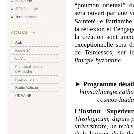
SOS bébé
“poumon oriental” du
SOS fin de vie
sera ouvert par une v
Terre solidaire
Sainteté le Patriarc
la réflexion et l’enga
ACTUALITE
la création sont anc
AED
exceptionnelle sera 
de Telmessos, sur 
Fidèle 34
liturgie byzantine.
La Vie
Patriarcat melkite
d'Antioche
Paul Jorion
► Programme détaillé
Radio Vatican
https://liturgie.cath
UKRAINE
cosmos-laudat
L'Institut Supérieu
Theologicum
, depuis 
universitaire, de rech
de la liturgie, de la t