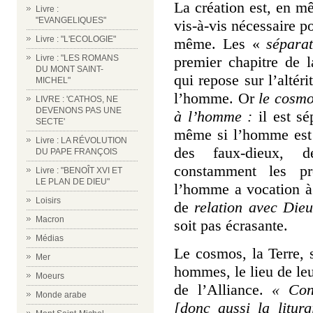
La création est, en m
Livre :
"EVANGELIQUES"
vis-à-vis nécessaire po
Livre : "L'ECOLOGIE"
même. Les «
sépara
premier chapitre de 
Livre : "LES ROMANS
DU MONT SAINT-
qui repose sur l’altéri
MICHEL"
l’homme. Or
le cosmo
LIVRE : 'CATHOS, NE
DEVENONS PAS UNE
à l’homme :
il est sé
SECTE'
même si l’homme est 
Livre : LA RÉVOLUTION
des faux-dieux, 
DU PAPE FRANÇOIS
constamment les pr
Livre : "BENOÎT XVI ET
LE PLAN DE DIEU"
l’homme a vocation à
Loisirs
de
relation avec Die
Macron
soit pas écrasante.
Médias
Le cosmos, la Terre,
Mer
hommes, le lieu de leu
Moeurs
de l’
Alliance
.
« Con
Monde arabe
[donc aussi la litur