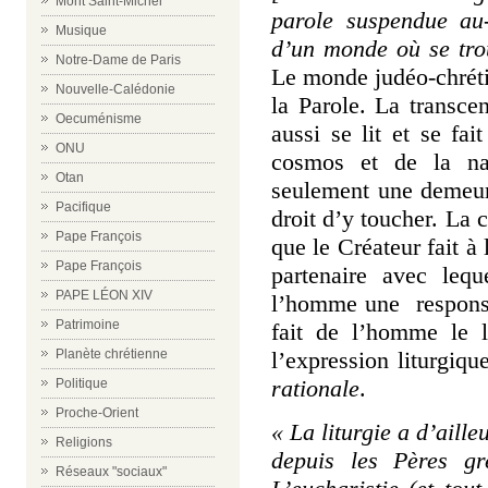
Mont Saint-Michel
parole suspendue au
Musique
d’un monde où se tro
Notre-Dame de Paris
Le monde judéo-chréti
Nouvelle-Calédonie
la Parole. La transc
Oecuménisme
aussi se lit et se f
ONU
cosmos et de la nat
Otan
seulement une demeur
Pacifique
droit d’y toucher. La c
Pape François
que le Créateur fait 
Pape François
partenaire avec lequ
PAPE LÉON XIV
l’homme une responsa
Patrimoine
fait de l’homme le l
l’expression liturgiqu
Planète chrétienne
rationale
.
Politique
Proche-Orient
« La liturgie a d’aill
Religions
depuis les Pères gr
Réseaux "sociaux"