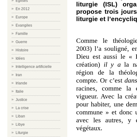
Eglises
liturgie (ISL) or
En 2012
propose trois jours
Europe
liturgie et l’encycl
Evangiles
Famille
Comme le théologi
Guerre
2003)
l’a souligné, 
Histoire
Dieu est aussi le « 
Idées
création)
il y a
la n
Intelligence artificielle
région de la théolo
Iran
compte. Or c’est
dan
Irlande
racines, comme la c
Italie
vigueur. Avec la cré
Justice
pour habiter, une de
La crise
commune » et donc un
Liban
avec les autres, y 
Libye
végétaux.
Liturgie