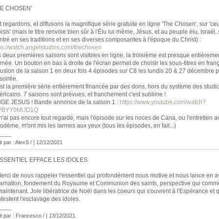
HE CHOSEN'
t regardons, et diffusons la magnifique série gratuite en ligne 'The Chosen', sur 'ceu
isis' (mais le titre renvoie bien sûr à l'Élu lui-même, Jésus, et au peuple élu, Israël, 
tré en ses traditions et en ses diverses composantes à l'époque du Christ) :
ps://watch.angelstudios.com/thechosen
 deux premières saisons sont visibles en ligne, la troisième est presque entièreme
rnée. Un bouton en bas à droite de l'écran permet de choisir les sous-titres en franç
fusion de la saison 1 en deux fois 4 épisodes sur C8 les lundis 20 & 27 décembre 
soirée.
st la première série entièrement financée par des dons, hors du système des studi
ricains. 7 saisons sont prévues, et franchement c'est sublime !
GE JESUS ! Bande annonce de la saison 1 :
https://www.youtube.com/watch?
PBYY0MlJD1Q
n'ai pas encore tout regardé, mais l'épisode sur les noces de Cana, ou l'entretien a
odème, m'ont mis les larmes aux yeux (tous les épisodes, en fait...)
____
it par : AlexS / | 12/12/2021
ESSENTIEL EFFACE LES IDOLES
erci de nous rappeler l'essentiel qui profondément nous motive et nous lance en a
arnation, fondement du Royaume et Communion des saints, perspective qui comme
maintenant. Joie libératrice de Noël dans les coeurs qui s'ouvrent à l'Espérance et 
testent l'esclavage des idoles.
____
it par : Francesco / | 13/12/2021