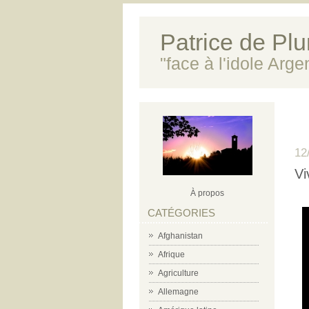
Patrice de Plun
"face à l'idole Arg
12
Vi
À propos
CATÉGORIES
Afghanistan
Afrique
Agriculture
Allemagne