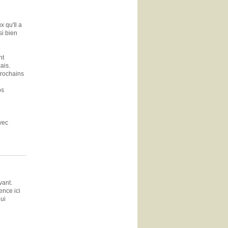
x qu'Il a
si bien
nt
ais.
prochains
os
vec
vant.
nce ici
qui