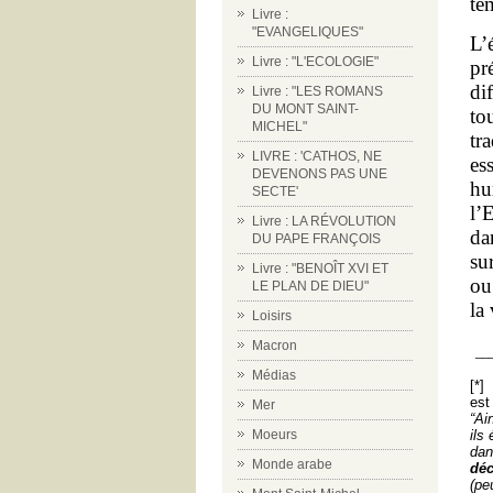
té
Livre :
"EVANGELIQUES"
L’
Livre : "L'ECOLOGIE"
pr
di
Livre : "LES ROMANS
DU MONT SAINT-
to
MICHEL"
tr
LIVRE : 'CATHOS, NE
es
DEVENONS PAS UNE
hu
SECTE'
l’
Livre : LA RÉVOLUTION
da
DU PAPE FRANÇOIS
su
Livre : "BENOÎT XVI ET
ou
LE PLAN DE DIEU"
la
Loisirs
Macron
__
Médias
[*
est
Mer
“Ai
ils
Moeurs
dan
Monde arabe
dé
(pe