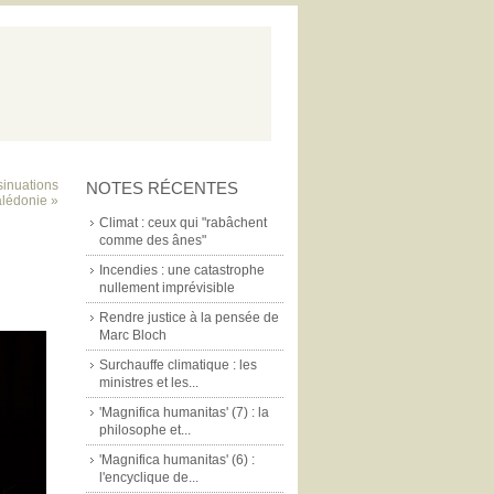
sinuations
NOTES RÉCENTES
alédonie »
Climat : ceux qui "rabâchent
comme des ânes"
Incendies : une catastrophe
nullement imprévisible
Rendre justice à la pensée de
Marc Bloch
Surchauffe climatique : les
ministres et les...
'Magnifica humanitas' (7) : la
philosophe et...
'Magnifica humanitas' (6) :
l'encyclique de...