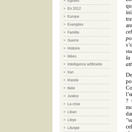
Eglises
qu
En 2012
in
Europe
tr
an
Evangiles
ce
Famille
po
Guerre
s’
Histoire
vu
Idées
la
at
Intelligence artificielle
Iran
De
po
Irlande
Co
Italie
l’
Justice
? 
La crise
mo
Liban
da
"v
Libye
ce
Liturgie