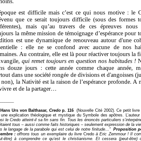
moins.
époque est difficile mais c’est ce qui nous motive : le C
évenu que ce serait toujours difficile (sous des formes t
fférentes), mais qu’au travers de ces épreuves nous
ujours la même mission de témoignage d’espérance pour t
adition est une dynamique de renouveau autour d'une co
sentielle : elle ne se confond avec aucune de nos ha
maines. Au contraire, elle est là pour réactiver toujours la fi
Evangile,
qui remet toujours en question nos habitudes !
N
ns douze jours : cette année comme chaque année, m
rtout dans une société rongée de divisions et d'angoisses (ju
 non), la Nativité est la raison de l’espérance profonde. A
 vivre et de la partager…
________
]
Hans Urs von Balthasar,
Credo
p. 116
(Nouvelle Cité 2002). Ce petit livre
 une explication théologique et mystique du Symbole des apôtres. L’auteur 
nsi le Credo atteint-il sa fin sans fin. Tous les énoncés particuliers s’interpén
 étaient tous – aussi comme faits historiques – seulement expression de la vie
s le langage de la parabole qui est celui de notre finitude…”
Proposition p
cembre :
offrons tous un exemplaire du livre
Credo
à Eric Zemmour ! Il co
ut-être) à comprendre ce qu’est le christianisme. Et cessera (peut-être) d