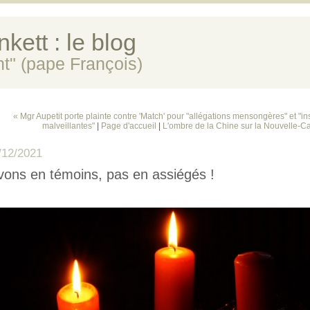
kett : le blog
ent" (pape François)
« Mgr Aupetit porte plainte contre 'Match' pour "allégations mensongères" et "in
malveillantes"
|
Page d'accueil
|
L'ombre de la Chine sur la Nouvelle-C
/12/2021
vons en témoins, pas en assiégés !