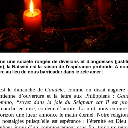
ns une société rongée de divisions et d'angoisses (justif
n), la Nativité est la raison de l’espérance profonde. A no
vre au lieu de nous barricader dans le zèle amer :
est le dimanche de
Gaudete,
comme on disait naguère 
antienne d’ouverture et la lettre aux Philippiens :
Gaud
mino, “soyez dans la joie du Seigneur car Il est pr
manche en rose, couleur d’aurore. La nuit nous entoure
horizon une lueur annonce le matin éternel.
Notre religion
s nostalgies puisqu'elle est espérance : l’éternité en Dieu
nheur inouï d’un commencement sans fin, toujours reno