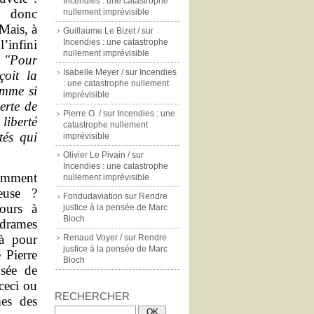
Incendies : une catastrophe
i donc
nullement imprévisible
Mais, à
Guillaume Le Bizet /
sur
’infini
Incendies : une catastrophe
nullement imprévisible
"
Pour
Isabelle Meyer /
sur
Incendies
çoit la
: une catastrophe nullement
omme si
imprévisible
erte de
Pierre O. /
sur
Incendies : une
liberté
catastrophe nullement
tés qui
imprévisible
Olivier Le Pivain /
sur
Incendies : une catastrophe
comment
nullement imprévisible
euse ?
Fondudaviation
sur
Rendre
ours à
justice à la pensée de Marc
Bloch
s drames
à pour
Renaud Voyer /
sur
Rendre
justice à la pensée de Marc
 Pierre
Bloch
sée de
ceci ou
RECHERCHER
es des