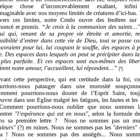
elque chose d’inconcevablement exaltant, infin
imaginable avec nos moyens limités de créatures d’ici-bas. 
avers ces limites, notre Credo ouvre des fenêtres sur l
noncé et promis.
“Je crois à la communion des saints…
"
lui qui, venant de sa propre vie étroite et amortie, re
ssibilité d’entrer dans cette vie de Dieu, tout se passe c
ouvraient pour lui, lui coupant le souffle, des espaces à p
e. Des espaces dans lesquels on peut se précipiter dans la 
 plus parfaite. Et ces espaces sont eux-mêmes des liber
tirent notre amour, l’accueillent, lui répondent…”
[*]
vant cette perspective, qui est certitude dans la foi, 
urrions-nous patauger dans une morosité soupçonn
mment pourrions-nous douter de l’Esprit Saint, touj
œuvre dans son Eglise malgré les fatigues, les fautes et le
Comment pourrions-nous oublier que nous sommes l
ntrer
"l’espérance qui est en nous",
selon la formule de
ns sa première lettre ? Nous ne sommes pas un mu
aleurs"
(?) en ruines. Nous ne sommes pas les
"derniers"
la ! Nous ne sommes pas des assiégés... Nous somm