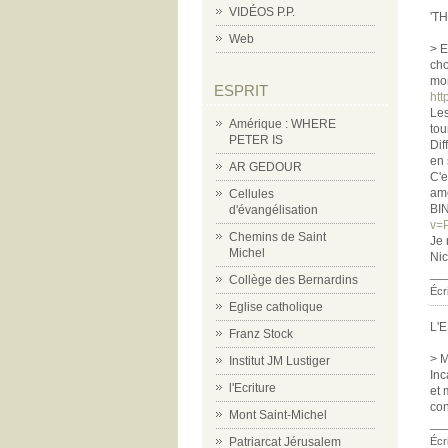
VIDÉOS P.P.
'T
Web
> E
cho
mon
ESPRIT
htt
Les
Amérique : WHERE
tou
PETER IS
Dif
en 
AR GEDOUR
C'e
amé
Cellules
BIN
d'évangélisation
v=
Chemins de Saint
Je 
Michel
Nic
__
Collège des Bernardins
Écr
Eglise catholique
L'
Franz Stock
> M
Institut JM Lustiger
Inc
l'Ecriture
et 
con
Mont Saint-Michel
__
Patriarcat Jérusalem
Écr