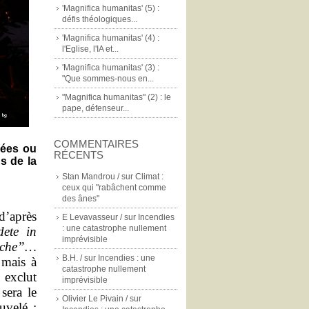
'Magnifica humanitas' (5) :
défis théologiques...
'Magnifica humanitas' (4) :
l'Eglise, l'IA et...
'Magnifica humanitas' (3) :
"Que sommes-nous en...
"Magnifica humanitas" (2) : le
pape, défenseur...
COMMENTAIRES
iées ou
RÉCENTS
us de la
Stan Mandrou /
sur
Climat :
ceux qui "rabâchent comme
des ânes"
d’après
E Levavasseur /
sur
Incendies
: une catastrophe nullement
ete in
imprévisible
oche”…
B.H. /
sur
Incendies : une
 mais à
catastrophe nullement
 exclut
imprévisible
 sera le
Olivier Le Pivain /
sur
uvelé :