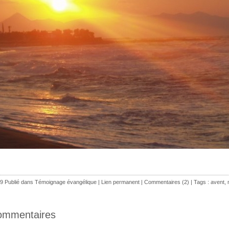
9 Publié dans
Témoignage évangélique
|
Lien permanent
|
Commentaires (2)
| Tags :
avent
,
ommentaires