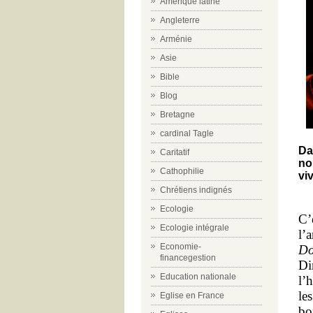
Amérique latine
Angleterre
Arménie
Asie
Bible
Blog
Bretagne
cardinal Tagle
Da
Caritatif
no
Cathophilie
vi
Chrétiens indignés
Ecologie
C’
Ecologie intégrale
l’
Economie-
Do
financegestion
Di
Education nationale
l’
le
Eglise en France
bo