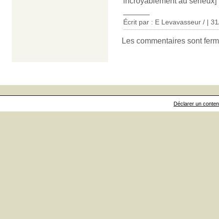
incroyablement au sérieux]
______
Écrit par : E Levavasseur / | 3
Les commentaires sont ferm
Déclarer un contenu 