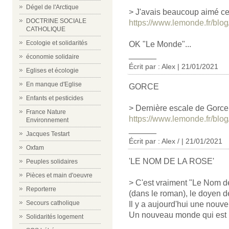
Dégel de l'Arctique
> J'avais beaucoup aimé cel
DOCTRINE SOCIALE
https://www.lemonde.fr/blo
CATHOLIQUE
Ecologie et solidarités
OK "Le Monde"...
______
économie solidaire
Écrit par : Alex | 21/01/2021
Eglises et écologie
En manque d'Eglise
GORCE
Enfants et pesticides
> Dernière escale de Gorce 
France Nature
https://www.lemonde.fr/blog
Environnement
______
Jacques Testart
Écrit par : Alex / | 21/01/2021
Oxfam
'LE NOM DE LA ROSE'
Peuples solidaires
Pièces et main d'oeuvre
> C'est vraiment "Le Nom d
Reporterre
(dans le roman), le doyen de
Secours catholique
Il y a aujourd'hui une nouvel
Un nouveau monde qui est l'
Solidarités logement
______