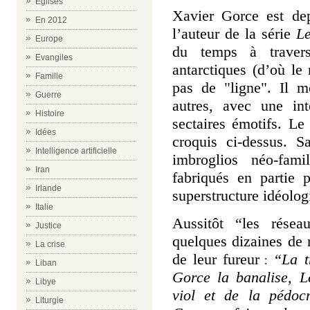
Eglises
Xavier Gorce
est dep
En 2012
l’auteur de la série
Le
Europe
du temps à traver
Evangiles
antarctiques (d’où le
Famille
pas de "ligne". Il m
Guerre
autres, avec une in
Histoire
sectaires émotifs.
Le 
Idées
croquis ci-dessus. S
Intelligence artificielle
imbroglios néo-famil
Iran
fabriqués en partie p
Irlande
superstructure idéolog
Italie
Aussitôt “les résea
Justice
quelques dizaines de m
La crise
de leur fureur
“La tr
:
Liban
Gorce la banalise, 
Libye
viol et de la pédocr
Liturgie