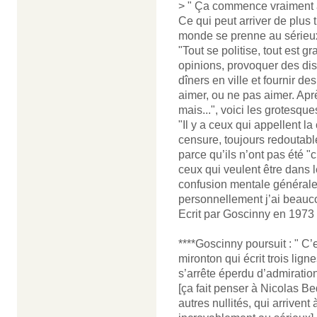
> " Ça commence vraiment à 
Ce qui peut arriver de plus t
monde se prenne au sérieux
"Tout se politise, tout est gr
opinions, provoquer des dis
dîners en ville et fournir d
aimer, ou ne pas aimer. Aprè
mais...", voici les grotesque
"Il y a ceux qui appellent la
censure, toujours redoutabl
parce qu’ils n’ont pas été 
ceux qui veulent être dans le
confusion mentale générale 
personnellement j’ai beauc
Ecrit par Goscinny en 1973
****Goscinny poursuit : " 
mironton qui écrit trois lign
s’arrête éperdu d’admiratio
[ça fait penser à Nicolas B
autres nullités, qui arrivent