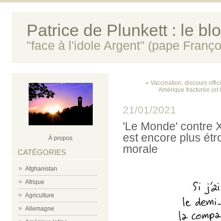
Patrice de Plunkett : le bl
"face à l'idole Argent" (pape Franço
« Vaccination, discours offic
Amérique fracturée (et 
21/01/2021
'Le Monde' contre 
est encore plus étro
À propos
morale
CATÉGORIES
Afghanistan
Afrique
Agriculture
Allemagne