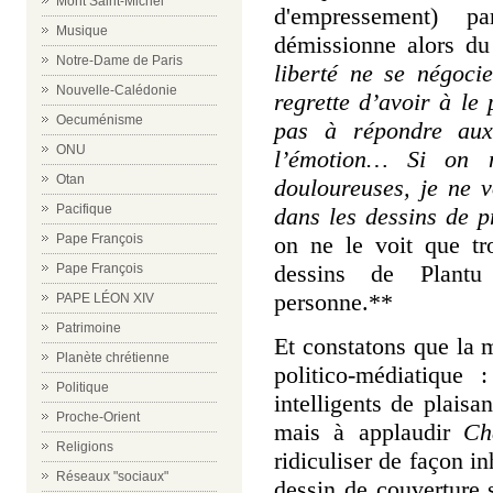
Mont Saint-Michel
d'empressement) p
Musique
démissionne alors d
Notre-Dame de Paris
liberté ne se négoc
Nouvelle-Calédonie
regrette d’avoir à le 
Oecuménisme
pas à répondre aux
ONU
l’émotion… Si on n
Otan
douloureuses, je ne 
Pacifique
dans les dessins de 
on ne le voit que tr
Pape François
dessins de Plant
Pape François
personne.**
PAPE LÉON XIV
Patrimoine
Et constatons que la
Planète chrétienne
politico-médiatique 
Politique
intelligents de plaisa
Proche-Orient
mais à applaudir
Ch
Religions
ridiculiser de façon i
Réseaux "sociaux"
dessin de couverture s