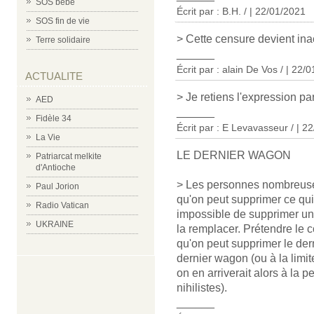
SOS bébé
Écrit par : B.H. / | 22/01/2021
SOS fin de vie
> Cette censure devient ina
Terre solidaire
______
Écrit par : alain De Vos / | 22/
ACTUALITE
> Je retiens l'expression pa
AED
______
Fidèle 34
Écrit par : E Levavasseur / | 2
La Vie
LE DERNIER WAGON
Patriarcat melkite
d'Antioche
> Les personnes nombreuses 
Paul Jorion
qu'on peut supprimer ce qui 
Radio Vatican
impossible de supprimer un
UKRAINE
la remplacer. Prétendre le 
qu'on peut supprimer le dern
dernier wagon (ou à la limite 
on en arriverait alors à la 
nihilistes).
______