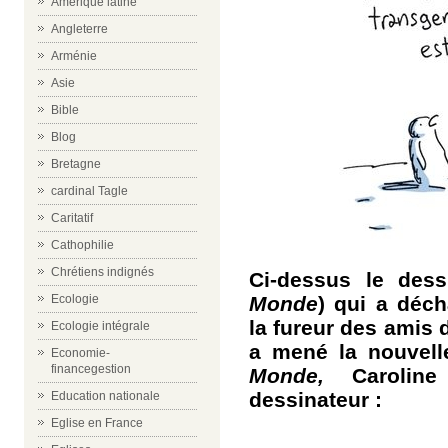
Amérique latine
Angleterre
Arménie
Asie
Bible
Blog
Bretagne
cardinal Tagle
Caritatif
Cathophilie
Chrétiens indignés
Ci-dessus le des
Monde
) qui a déch
Ecologie
la fureur des amis d
Ecologie intégrale
a mené la nouvelle
Economie-
financegestion
Monde,
Caroline
dessinateur :
Education nationale
Eglise en France