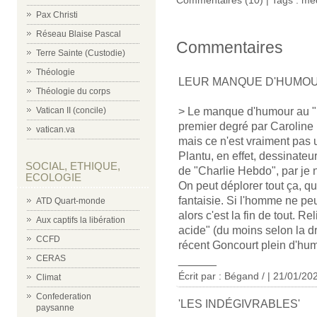
Pax Christi
Réseau Blaise Pascal
Commentaires
Terre Sainte (Custodie)
Théologie
LEUR MANQUE D'HUMO
Théologie du corps
> Le manque d'humour au "M
Vatican II (concile)
premier degré par Caroline 
vatican.va
mais ce n'est vraiment pas 
Plantu, en effet, dessinate
SOCIAL, ETHIQUE,
de "Charlie Hebdo", par je 
ECOLOGIE
On peut déplorer tout ça, qu
fantaisie. Si l'homme ne pe
ATD Quart-monde
alors c'est la fin de tout. 
Aux captifs la libération
acide" (du moins selon la d
CCFD
récent Goncourt plein d'humo
CERAS
______
Écrit par : Bégand / | 21/01/20
Climat
Confederation
'LES INDÉGIVRABLES'
paysanne