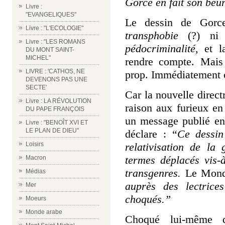
Gorce en fait son be
Livre :
"EVANGELIQUES"
Le dessin de Gorc
Livre : "L'ECOLOGIE"
transphobie
(?) ni
Livre : "LES ROMANS
pédocriminalité,
et l
DU MONT SAINT-
MICHEL"
rendre compte. Mais
LIVRE : 'CATHOS, NE
prop. Immédiatement
DEVENONS PAS UNE
SECTE'
Car la nouvelle direct
Livre : LA RÉVOLUTION
raison aux furieux e
DU PAPE FRANÇOIS
un message publié en 
Livre : "BENOÎT XVI ET
LE PLAN DE DIEU"
déclare : “
Ce dessin
relativisation de la 
Loisirs
termes déplacés vis-
Macron
transgenres.
Le Mon
Médias
auprès des lectrice
Mer
choqués.”
Moeurs
Monde arabe
Choqué lui-même d