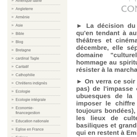
Amérique latine
Angleterre
Arménie
► La décision du 
Asie
qu'en tendant à aut
Bible
théâtres et ciném
Blog
décembre, elle sé
Bretagne
domaine "culture
cardinal Tagle
hommage au spiritu
Caritatif
résister à la march
Cathophilie
► On verra ce soir
Chrétiens indignés
pas) de l'impasse 
Ecologie
ubuesques de la 
Ecologie intégrale
imposer le chiffr
Economie-
toujours bondées), 
financegestion
les lieux de cult
Education nationale
basiliques et grand
Eglise en France
qui en restent à E