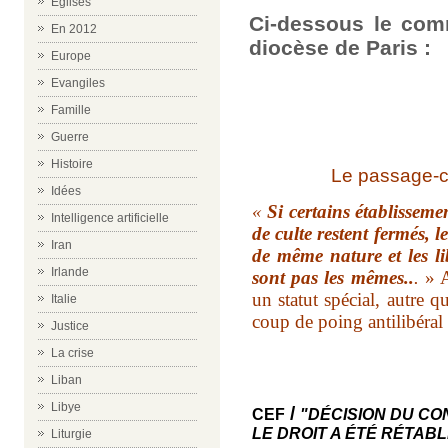
Eglises
Ci-dessous le com
En 2012
diocèse de Paris :
Europe
Evangiles
Famille
Guerre
Histoire
Le passage-cl
Idées
«
Si certains établisseme
Intelligence artificielle
de culte restent fermés, l
Iran
de même nature et les l
Irlande
sont pas les mêmes..
.
» A
un statut spécial, autre q
Italie
coup de poing antilibéral 
Justice
La crise
Liban
Libye
/
CEF
"DÉCISION DU CON
LE DROIT A ÉTÉ RÉTAB
Liturgie