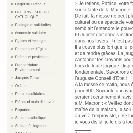
> Je retiens, Patrice, votre 
Dégel de l'Arctique
sur la table de la Macronie.
DOCTRINE SOCIALE
De fait, la messe ne peut p
CATHOLIQUE
culturel ou de spectacle v
Ecologie et solidarités
semblait l'entendre le pouvo
économie solidaire
Et Jupiter doit donc s'inclin
dans nos foyers, il n'est pa
Eglises et écologie
Il a trouvé plus fort que lui
En manque d'Eglise
et de rendre grâces. La jaug
Enfants et pesticides
cantonner les croyants pour 
France Nature
hors de toute logique, disp
Environnement
fondamentale. Savourons don
l'auguste Conseil d'Etat !
Jacques Testart
A la messe ce matin, nous é
Oxfam
pour 600. Soixante qui avaie
Peuples solidaires
seraient certainement ravis 
Pièces et main d'oeuvre
à M. Macron : « Veillez don
maître de la maison, le soir 
Reporterre
arrive à l’improviste, il ne 
Secours catholique
je vous dis là, je le dis à tou
Solidarités logement
______