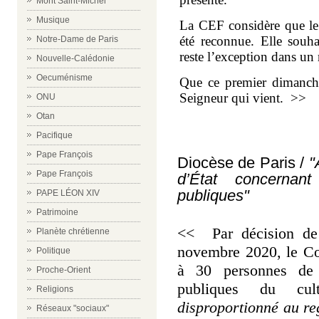
Mont Saint-Michel
Musique
La CEF considère que le d
été reconnue. Elle souha
Notre-Dame de Paris
reste l’exception dans un 
Nouvelle-Calédonie
Oecuménisme
Que ce premier dimanche
Seigneur qui vient. >>
ONU
Otan
Pacifique
Pape François
Diocèse de Paris /
"A
Pape François
d’État concernant
publiques"
PAPE LÉON XIV
Patrimoine
<< Par décision de 
Planète chrétienne
novembre 2020, le Con
Politique
à 30 personnes de l
Proche-Orient
publiques du cu
Religions
disproportionné au reg
Réseaux "sociaux"