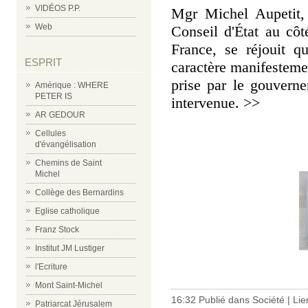
VIDÉOS P.P.
Mgr Michel Aupetit, 
Web
Conseil d'État au cô
France, se réjouit q
ESPRIT
caractère manifestemen
prise par le gouvern
Amérique : WHERE
PETER IS
intervenue. >>
AR GEDOUR
Cellules
d'évangélisation
Chemins de Saint
Michel
Collège des Bernardins
Eglise catholique
Franz Stock
Institut JM Lustiger
l'Ecriture
Mont Saint-Michel
16:32 Publié dans
Société
|
Lie
Patriarcat Jérusalem