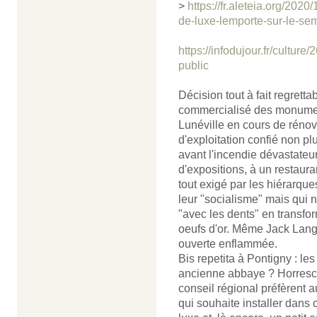
>
https://fr.aleteia.org/202
de-luxe-lemporte-sur-le-sem
https://infodujour.fr/cultur
public
Décision tout à fait regrett
commercialisé des monument
Lunéville en cours de rénovat
d'exploitation confié non p
avant l'incendie dévastateu
d'expositions, à un restaura
tout exigé par les hiérarqu
leur "socialisme" mais qui 
"avec les dents" en transfo
oeufs d'or. Même Jack Lang
ouverte enflammée.
Bis repetita à Pontigny : le
ancienne abbaye ? Horresco 
conseil régional préfèrent 
qui souhaite installer dans c