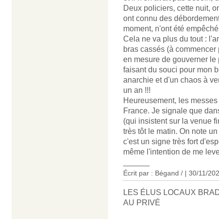
Deux policiers, cette nuit, 
ont connu des débordements
moment, n'ont été empêchés p
Cela ne va plus du tout : l
bras cassés (à commencer pa
en mesure de gouverner le p
faisant du souci pour mon 
anarchie et d'un chaos à veni
un an !!!
Heureusement, les messes on
France. Je signale que dans
(qui insistent sur la venue 
très tôt le matin. On note 
c'est un signe très fort d'e
même l'intention de me lever
______
Écrit par : Bégand / | 30/11/20
LES ÉLUS LOCAUX BRA
AU PRIVÉ