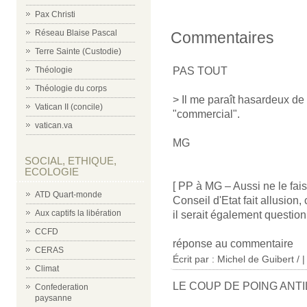
Pax Christi
Réseau Blaise Pascal
Commentaires
Terre Sainte (Custodie)
PAS TOUT
Théologie
Théologie du corps
> Il me paraît hasardeux de q
Vatican II (concile)
"commercial".
vatican.va
MG
SOCIAL, ETHIQUE,
ECOLOGIE
[ PP à MG – Aussi ne le fais-
ATD Quart-monde
Conseil d'Etat fait allusion,
Aux captifs la libération
il serait également question 
CCFD
réponse au commentaire
CERAS
Écrit par : Michel de Guibert / 
Climat
LE COUP DE POING ANTI
Confederation
paysanne