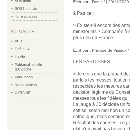
SOS bébé
Écrit par : Denis / | 29/11/2020
SOS fin de vie
à Patrice :
Terre solidaire
> Existe-t-il encore des ant
ministériels ? Comparée à s
ACTUALITE
plus rien en France.
AED
______
Fidèle 34
Écrit par : Philippe de Visieux 
La Vie
LES PAROISSES
Patriarcat melkite
d'Antioche
> Je crois que la plupart de
Paul Jorion
parfois les messes, tout e
Radio Vatican
respectées les mesures sanit
décision légitime du Conseil
UKRAINE
messes tous les fidèles qui
La jauge à 30 décidée unif
sottise, selon moi non un co
catholique, mais certainem
Résultat des courses : ce go
et il n'en avait pas besoin, 