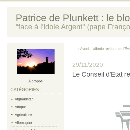
Patrice de Plunkett : le bl
"face à l'idole Argent" (pape Franço
« Avent : l'attente revécue de l'
29/11/2020
Le Conseil d'Etat r
À propos
CATÉGORIES
Afghanistan
Afrique
Agriculture
Allemagne