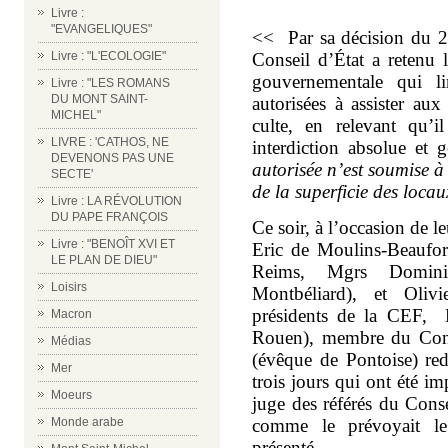
Livre :
"EVANGELIQUES"
<< Par sa décision du 2
Conseil d’État a retenu 
Livre : "L'ECOLOGIE"
gouvernementale qui l
Livre : "LES ROMANS
DU MONT SAINT-
autorisées à assister aux
MICHEL"
culte, en relevant qu’i
LIVRE : 'CATHOS, NE
interdiction absolue et 
DEVENONS PAS UNE
autorisée n’est soumise à
SECTE'
de la superficie des loca
Livre : LA RÉVOLUTION
DU PAPE FRANÇOIS
Ce soir, à l’occasion de l
Livre : "BENOÎT XVI ET
Eric de Moulins-Beaufor
LE PLAN DE DIEU"
Reims, Mgrs Domini
Loisirs
Montbéliard), et Olivi
présidents de la CEF,
Macron
Rouen), membre du Cons
Médias
(évêque de Pontoise) redi
Mer
trois jours qui ont été i
Moeurs
juge des référés du Conse
comme le prévoyait le 
Monde arabe
présenté.