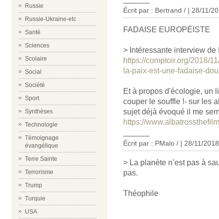
Russie
Écrit par : Bertrand / | 28/11/2
Russie-Ukraine-etc
FADAISE EUROPÉISTE
Santé
Sciences
> Intéressante interview de
Scolaire
https://comptoir.org/2018/11
la-paix-est-une-fadaise-dou
Social
Société
Et à propos d'écologie, un 
Sport
couper le souffle !- sur les 
sujet déjà évoqué il me sem
Synthèses
https://www.albatrossthefil
Technologie
______
Témoignage
Écrit par : PMalo / | 28/11/2018
évangélique
Terre Sainte
> La planète n’est pas à sa
pas.
Terrorisme
Trump
Théophile
Turquie
USA