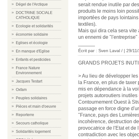
serait rendue inutile par des
Dégel de l'Arctique
produits le moins loin poss
DOCTRINE SOCIALE
importées de pays lointains
CATHOLIQUE
textiles).
Ecologie et solidarités
Mais qui dira cela sera vite
économie solidaire
un ennemi de "l'entreprise"
Eglises et écologie
______
Écrit par :
Sven Laval /
| 29/11
En manque d'Eglise
Enfants et pesticides
GRANDS PROJETS INUT
France Nature
Environnement
> Au lieu de développer les 
Jacques Testart
la France, en plus de taxer
mis en dépendance à la voit
Oxfam
projets autoroutiers inutile
Peuples solidaires
Contournement Ouest à Str
Pièces et main d'oeuvre
passage en force digne d'un
"France, pays des Lumières
Reporterre
incohérence, destruction de 
Secours catholique
provocatrice de l'Etat et de
Solidarités logement
contradiction avec les object