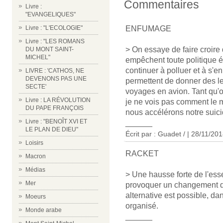
Commentaires
Livre :
"EVANGELIQUES"
ENFUMAGE
Livre : "L'ECOLOGIE"
Livre : "LES ROMANS
> On essaye de faire croire
DU MONT SAINT-
MICHEL"
empêchent toute politique 
continuer à polluer et à s'e
LIVRE : 'CATHOS, NE
DEVENONS PAS UNE
permettent de donner des le
SECTE'
voyages en avion. Tant qu'on
Livre : LA RÉVOLUTION
je ne vois pas comment le mo
DU PAPE FRANÇOIS
nous accélérons notre suici
Livre : "BENOÎT XVI ET
______
LE PLAN DE DIEU"
Écrit par : Guadet / | 28/11/20
Loisirs
RACKET
Macron
Médias
> Une hausse forte de l'ess
Mer
provoquer un changement d'
alternative est possible, da
Moeurs
organisé.
Monde arabe
______