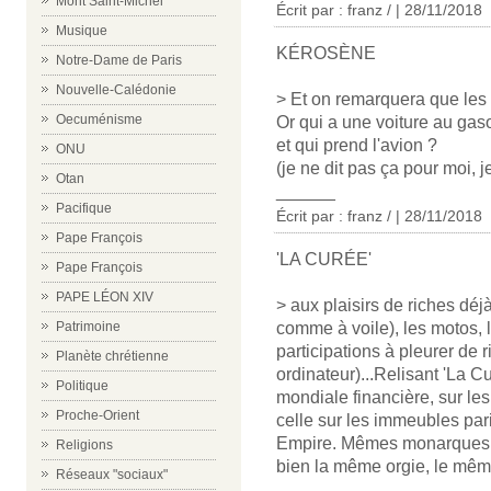
Mont Saint-Michel
Écrit par : franz / | 28/11/2018
Musique
KÉROSÈNE
Notre-Dame de Paris
Nouvelle-Calédonie
> Et on remarquera que les 
Oecuménisme
Or qui a une voiture au gaso
et qui prend l'avion ?
ONU
(je ne dit pas ça pour moi, je
Otan
______
Pacifique
Écrit par : franz / | 28/11/2018
Pape François
'LA CURÉE'
Pape François
PAPE LÉON XIV
> aux plaisirs de riches déj
comme à voile), les motos, le
Patrimoine
participations à pleurer de r
Planète chrétienne
ordinateur)...Relisant 'La 
Politique
mondiale financière, sur les
Proche-Orient
celle sur les immeubles pa
Empire. Mêmes monarques j
Religions
bien la même orgie, le mêm
Réseaux "sociaux"
______