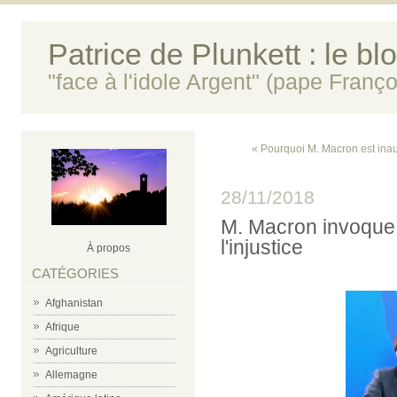
Patrice de Plunkett : le bl
"face à l'idole Argent" (pape Franço
« Pourquoi M. Macron est ina
28/11/2018
M. Macron invoque 
l'injustice
À propos
CATÉGORIES
Afghanistan
Afrique
Agriculture
Allemagne