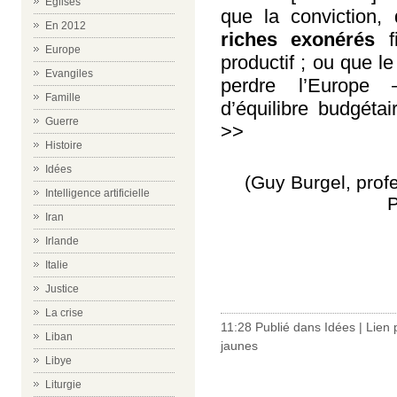
Eglises
que la conviction, 
En 2012
riches exonérés
fi
Europe
productif ; ou que l
Evangiles
perdre l’Europ
Famille
d’équilibre budgéta
Guerre
>>
Histoire
Idées
(Guy Burgel, prof
Intelligence artificielle
P
Iran
Irlande
Italie
Justice
La crise
11:28 Publié dans
Idées
|
Lien
Liban
jaunes
Libye
Liturgie