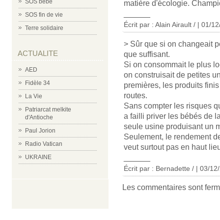
SOS bébé
matière d'écologie. Champio
______
SOS fin de vie
Écrit par : Alain Airault / | 01/1
Terre solidaire
> Sûr que si on changeait po
ACTUALITE
que suffisant.
Si on consommait le plus lo
AED
on construisait de petites uni
Fidèle 34
premières, les produits finis
routes.
La Vie
Sans compter les risques que 
Patriarcat melkite
a failli priver les bébés de l
d'Antioche
seule usine produisant un m
Paul Jorion
Seulement, le rendement des 
Radio Vatican
veut surtout pas en haut lie
______
UKRAINE
Écrit par : Bernadette / | 03/1
Les commentaires sont ferm