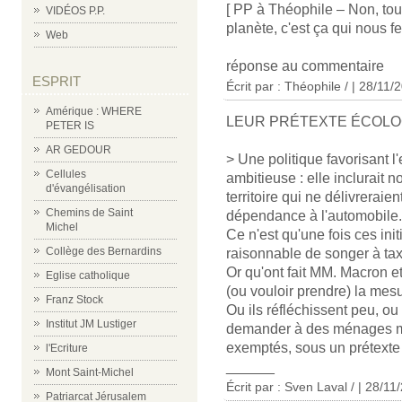
[ PP à Théophile – Non, tout
VIDÉOS P.P.
planète, c'est ça qui nous fera
Web
réponse au commentaire
ESPRIT
Écrit par : Théophile / | 28/11/
Amérique : WHERE
LEUR PRÉTEXTE ÉCOLO
PETER IS
AR GEDOUR
> Une politique favorisant l'
Cellules
ambitieuse : elle inclurait
d'évangélisation
territoire qui ne délivrera
Chemins de Saint
dépendance à l'automobile.
Michel
Ce n'est qu'une fois ces init
Collège des Bernardins
raisonnable de songer à taxe
Or qu'ont fait MM. Macron e
Eglise catholique
(ou vouloir prendre) la mesur
Franz Stock
Ou ils réfléchissent peu, ou
Institut JM Lustiger
demander à des ménages mod
exemptés, sous un prétexte 
l'Ecriture
______
Mont Saint-Michel
Écrit par :
Sven Laval /
| 28/11
Patriarcat Jérusalem