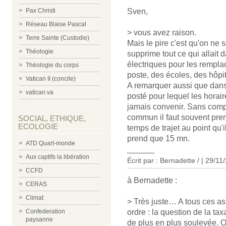
Sven,
Pax Christi
Réseau Blaise Pascal
> vous avez raison.
Terre Sainte (Custodie)
Mais le pire c'est qu'on ne
Théologie
supprime tout ce qui allait
électriques pour les rempl
Théologie du corps
poste, des écoles, des hôpit
Vatican II (concile)
A remarquer aussi que dans l
vatican.va
posté pour lequel les horai
jamais convenir. Sans compt
commun il faut souvent pre
SOCIAL, ETHIQUE,
ECOLOGIE
temps de trajet au point qu'i
prend que 15 mn.
ATD Quart-monde
______
Aux captifs la libération
Écrit par : Bernadette / | 29/11
CCFD
à Bernadette :
CERAS
Climat
> Très juste… A tous ces asp
ordre : la question de la ta
Confederation
paysanne
de plus en plus soulevée. O