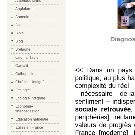
Amérique latine
Angleterre
Arménie
Asie
Bible
Diagnos
Blog
Bretagne
cardinal Tagle
Caritatif
<< Dans un pays d
Cathophilie
politique, au plus h
Chrétiens indignés
complexité du réel 
Ecologie
– nécessaire – de la
Ecologie intégrale
sentiment – indispe
Economie-
sociale retrouvée,
financegestion
périphéries] récl
Education nationale
valeurs de progrès
Eglise en France
France [moderne]. E