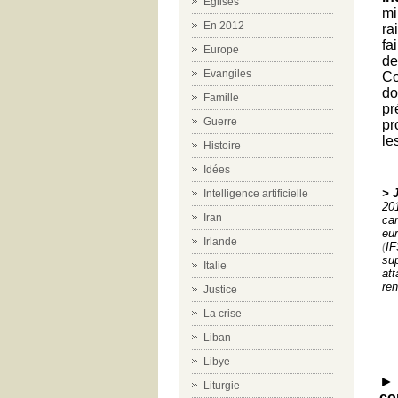
Eglises
mi
En 2012
ra
fa
Europe
de
Evangiles
Co
do
Famille
pr
Guerre
pr
le
Histoire
Idées
> 
Intelligence artificielle
201
Iran
ca
eu
Irlande
(
IF
su
Italie
at
ren
Justice
La crise
Liban
Libye
Liturgie
co