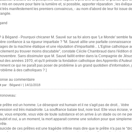
e mis en oeuvre pour faire la lumière et, si possible, apporter réparation ; les évêq
t très manifestement les premiers convaincus, - au nom d'abord de leur foi issue d
vangile.
gand
P à Bégand - Pourquoi chicaner M. Sauvé sur sa foi alors que 'Le Monde' semble fa
ière confiance à sa rigueur impartiale ? "M. Sauvé alllie une parfaite connaissance
ages de la machine étatique et une réputation d'impartialité... L'Eglise catholique a
ficilement pu trouver moins discutable", constate Cécile Chambraud dans l'édition 
novembre. Sans dissimuler que M. Sauvé faillit entrer dans la Compagnie de Jésu
ut des années 1970, et qu'il préside la fondation catholique des Apprentis d'Auteuil
ment ce qui ne paraît pas poser de problème à un grand quotidien d'information, 
problème à des catholiques ? ]
ponse au commentaire
it par : Bégand / | 14/11/2018
Pronoveau:
e prêtre est un homme. Le désespoir est humain et il ne s'agit pas de droit... Votre
ression est très maladroite. La souffrance balaie tout, noie tout. Elle vous écrase, 
ie, vous emporte, vous vide de toute substance et on arrive à un stade ou on ne pe
subit et oui, a un moment, la mort apparait comme une solution pour que simpleme
rrête.
suicide de ces prêtres est une tragédie infinie mais dire que le prêtre n'a pas le "dro