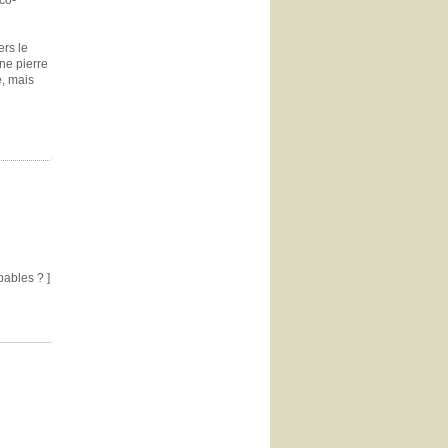
ers le
une pierre
e, mais
pables ? ]