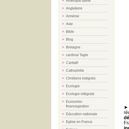
Amérique latine
Angleterre
Arménie
Asie
Bible
Blog
Bretagne
cardinal Tagle
Caritatif
Cathophilie
Chrétiens indignés
Ecologie
Ecologie intégrale
Economie-
financegestion
► 
ré
Education nationale
dé
Eglise en France
F
in