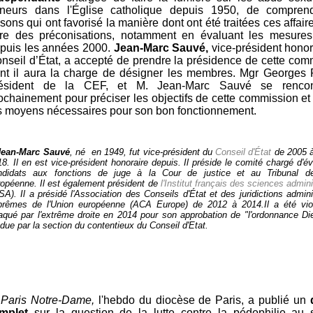
neurs dans l'Église catholique depuis 1950, de compren
isons qui ont favorisé la manière dont ont été traitées ces affair
ire des préconisations, notamment en évaluant les mesures
puis les années 2000.
Jean-Marc Sauvé,
vice-président honor
nseil d’État, a accepté de prendre la présidence de cette com
nt il aura la charge de désigner les membres. Mgr Georges P
ésident de la CEF, et M. Jean-Marc Sauvé se rencont
ochainement pour préciser les objectifs de cette commission et 
s moyens nécessaires pour son bon fonctionnement.
Jean-Marc Sauvé
, né en 1949, fut vice-président du
Conseil d'État
de 2005 à
8. Il en est vice-président honoraire depuis. Il préside le comité chargé d'év
ndidats aux fonctions de juge à la Cour de justice et au Tribunal de
ropéenne. Il est également président de
l'
Institut français des sciences admini
SA). Il a présidé l'Association des Conseils d'État et des juridictions admini
prêmes de l'Union européenne (ACA Europe) de 2012 à 2014.Il a été vi
taqué par l'extrême droite en 2014 pour son approbation de "l'ordonnance D
due par la section du contentieux du Conseil d'Etat.
►
Paris Notre-Dame,
l'hebdo du diocèse de Paris, a publié un
mplet
sur la question de la lutte contre la pédophilie au 