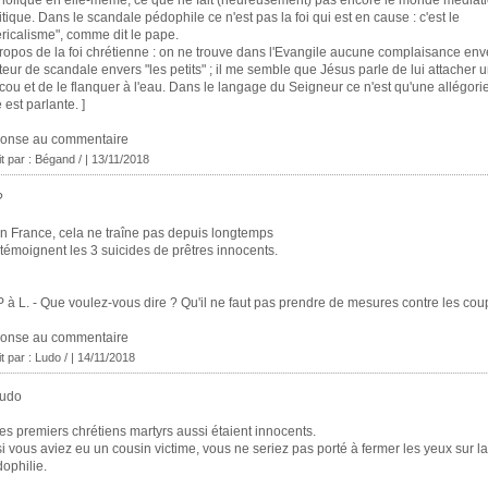
itique. Dans le scandale pédophile ce n'est pas la foi qui est en cause : c'est le
éricalisme", comme dit le pape.
ropos de la foi chrétienne : on ne trouve dans l'Evangile aucune complaisance env
teur de scandale envers "les petits" ; il me semble que Jésus parle de lui attacher 
cou et de le flanquer à l'eau. Dans le langage du Seigneur ce n'est qu'une allégori
e est parlante. ]
ponse au commentaire
it par : Bégand / | 13/11/2018
?
n France, cela ne traîne pas depuis longtemps
témoignent les 3 suicides de prêtres innocents.
P à L. - Que voulez-vous dire ? Qu'il ne faut pas prendre de mesures contre les cou
ponse au commentaire
it par : Ludo / | 14/11/2018
Ludo
es premiers chrétiens martyrs aussi étaient innocents.
si vous aviez eu un cousin victime, vous ne seriez pas porté à fermer les yeux sur la
ophilie.
____