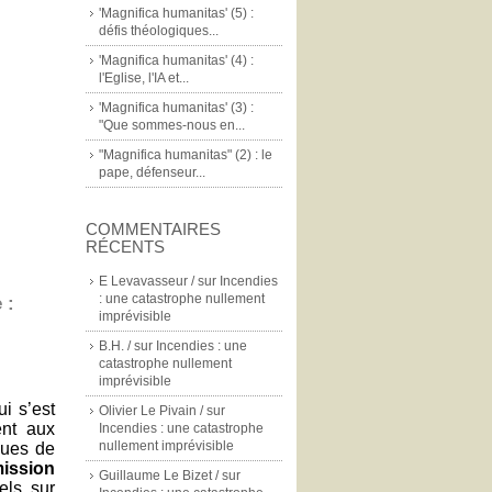
'Magnifica humanitas' (5) :
défis théologiques...
'Magnifica humanitas' (4) :
l'Eglise, l'IA et...
'Magnifica humanitas' (3) :
"Que sommes-nous en...
"Magnifica humanitas" (2) : le
pape, défenseur...
COMMENTAIRES
RÉCENTS
E Levavasseur /
sur
Incendies
: une catastrophe nullement
 :
imprévisible
B.H. /
sur
Incendies : une
catastrophe nullement
imprévisible
i s’est
Olivier Le Pivain /
sur
nt aux
Incendies : une catastrophe
nullement imprévisible
ques de
ission
Guillaume Le Bizet /
sur
els sur