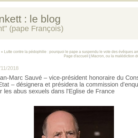
kett : le blog
ent" (pape François)
« Lutte contre la pédophilie : pourquoi le pape a suspendu le vote des évêques a
Page d'accueil
|
Macron, ou la malédiction d
/11/2018
an-Marc Sauvé – vice-président honoraire du Cons
Etat – désignera et présidera la commission d'enq
r les abus sexuels dans l'Eglise de France