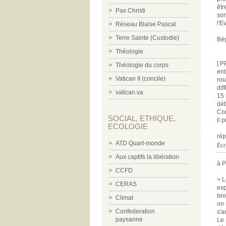
êtr
Pax Christi
son
l'E
Réseau Blaise Pascal
Terre Sainte (Custodie)
Bé
Théologie
[ P
Théologie du corps
ent
Vatican II (concile)
rou
dif
vatican.va
15 
déb
Com
SOCIAL, ETHIQUE,
il 
ECOLOGIE
ré
ATD Quart-monde
Écr
Aux captifs la libération
à 
CCFD
> L
CERAS
exp
bro
Climat
on 
Confederation
s'a
paysanne
Le 