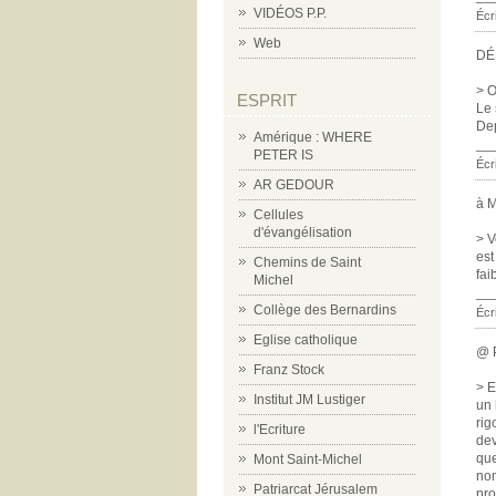
VIDÉOS P.P.
Écr
Web
DÉ
> O
ESPRIT
Le 
Dep
Amérique : WHERE
__
PETER IS
Écr
AR GEDOUR
à M
Cellules
d'évangélisation
> V
est
Chemins de Saint
fai
Michel
__
Collège des Bernardins
Écri
Eglise catholique
@ 
Franz Stock
> E
Institut JM Lustiger
un 
rig
l'Ecriture
dev
que
Mont Saint-Michel
nom
Patriarcat Jérusalem
pro