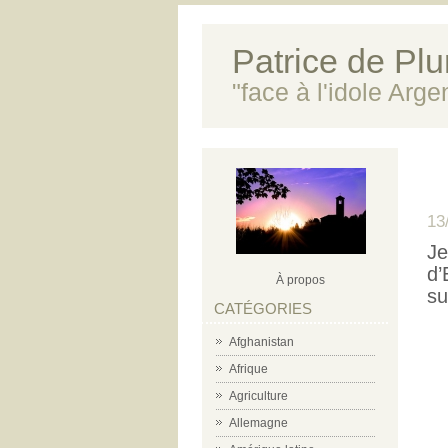
Patrice de Plun
"face à l'idole Arg
13
Je
d’
À propos
su
CATÉGORIES
Afghanistan
Afrique
Agriculture
Allemagne