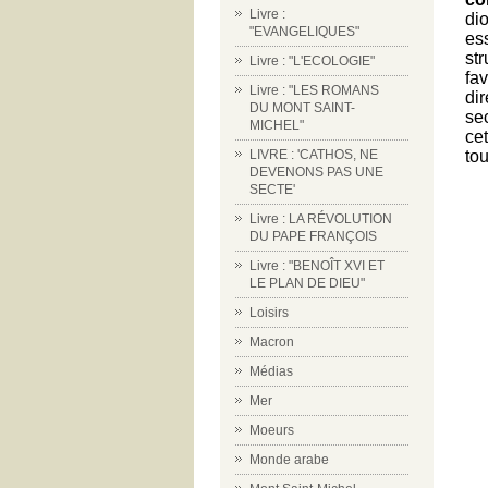
Livre :
di
"EVANGELIQUES"
es
st
Livre : "L'ECOLOGIE"
fa
Livre : "LES ROMANS
di
DU MONT SAINT-
se
MICHEL"
cet
to
LIVRE : 'CATHOS, NE
DEVENONS PAS UNE
SECTE'
Livre : LA RÉVOLUTION
DU PAPE FRANÇOIS
Livre : "BENOÎT XVI ET
LE PLAN DE DIEU"
Loisirs
Macron
Médias
Mer
Moeurs
Monde arabe