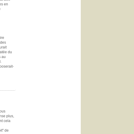
ues en
e
ire
 des
urait
datée du
s au
.
poserait-
vous
nse plus,
nt cela
it" de