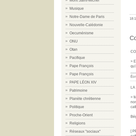
Mont Saint-Michel
Musique
Notre-Dame de Paris
18:1
Nouvelle-Calédonie
Oecuménisme
C
ONU
Otan
CO
Pacifique
> E
Pape François
qu'
__
Pape François
Écr
PAPE LÉON XIV
LA
Patrimoine
> M
Planète chrétienne
non
cat
Politique
Proche-Orient
Bé
Religions
[ P
Réseaux "sociaux"
cat