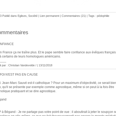
3 Publié dans
Eglises
,
Société
|
Lien permanent
|
Commentaires (21)
| Tags :
pédophilie
ommentaires
NFIANCE
n France ça ne traîne plus. Et le pape semble faire confiance aux évêques français
à certains de leurs homologues américains.
____
it par : Christian Vandevelde / | 13/11/2018
 FOI N'EST PAS EN CAUSE
. Jean-Marc Sauvé est-il catholique ? Pour un maximum d'objectivité, ce serait bie
, qu'il se présente par exemple comme agnostique, même si on peut à la fois être
holique pratiquant et se dire agnostique.
gand
P à Bégand - Je ne partage pas votre point de vue : il aboutirait à jeter le soupçon su
holique en elle-même, ce que ne fait (heureusement) pas encore le monde médiati