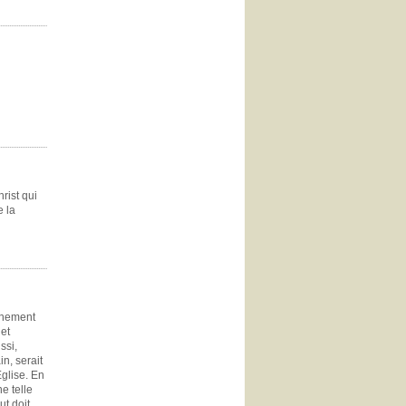
rist qui
e la
ainement
et
ssi,
n, serait
Eglise. En
e telle
ut doit