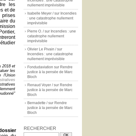
Incendies : une catastrophe
dre les
nullement imprévisible
es et de
Isabelle Meyer /
sur
Incendies
 prises
: une catastrophe nullement
aire du
imprévisible
mission
ontier,
Pierre O. /
sur
Incendies : une
catastrophe nullement
reront
imprévisible
étudier
Olivier Le Pivain /
sur
Incendies : une catastrophe
nullement imprévisible
 2018 et
Fondudaviation
sur
Rendre
aluer les
justice à la pensée de Marc
 l'Union
Bloch
stratives
stratives
Renaud Voyer /
sur
Rendre
olemment
justice à la pensée de Marc
ieudonné"
Bloch
Bernadette /
sur
Rendre
justice à la pensée de Marc
Bloch
RECHERCHER
dossier
sein du