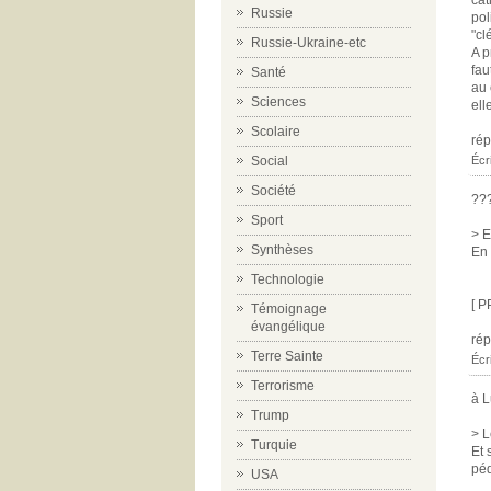
Russie
pol
"cl
Russie-Ukraine-etc
A p
fau
Santé
au 
Sciences
ell
Scolaire
ré
Écr
Social
Société
??
Sport
> E
Synthèses
En 
Technologie
[ P
Témoignage
évangélique
ré
Terre Sainte
Écr
Terrorisme
à 
Trump
> L
Turquie
Et 
péd
USA
__