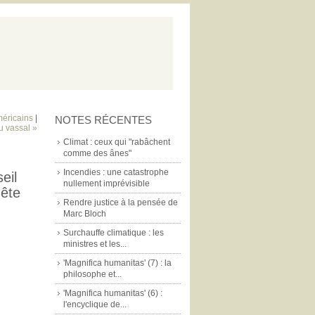
méricains
|
NOTES RÉCENTES
u vassal »
Climat : ceux qui "rabâchent
comme des ânes"
Incendies : une catastrophe
eil
nullement imprévisible
uête
Rendre justice à la pensée de
Marc Bloch
Surchauffe climatique : les
ministres et les...
'Magnifica humanitas' (7) : la
philosophe et...
'Magnifica humanitas' (6) :
l'encyclique de...