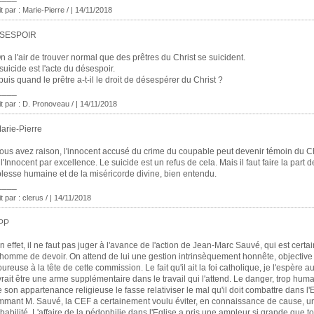
it par : Marie-Pierre / | 14/11/2018
SESPOIR
n a l'air de trouver normal que des prêtres du Christ se suicident.
suicide est l'acte du désespoir.
uis quand le prêtre a-t-il le droit de désespérer du Christ ?
____
it par : D. Pronoveau / | 14/11/2018
arie-Pierre
ous avez raison, l'innocent accusé du crime du coupable peut devenir témoin du Ch
 l'Innocent par excellence. Le suicide est un refus de cela. Mais il faut faire la part d
blesse humaine et de la miséricorde divine, bien entendu.
____
t par : clerus / | 14/11/2018
PP
n effet, il ne faut pas juger à l'avance de l'action de Jean-Marc Sauvé, qui est cert
homme de devoir. On attend de lui une gestion intrinsèquement honnête, objective 
oureuse à la tête de cette commission. Le fait qu'il ait la foi catholique, je l'espère au
rait être une arme supplémentaire dans le travail qui l'attend. Le danger, trop humai
 son appartenance religieuse le fasse relativiser le mal qu'il doit combattre dans l'
mant M. Sauvé, la CEF a certainement voulu éviter, en connaissance de cause, un
babilité. L'affaire de la pédophilie dans l'Eglise a pris une ampleur si grande que to