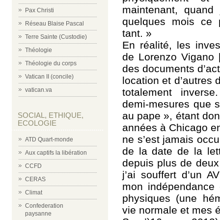
maintenant, quand 
Pax Christi
quelques mois ce p
Réseau Blaise Pascal
tant. »
Terre Sainte (Custodie)
En réalité, les inve
Théologie
de Lorenzo Vigano [
Théologie du corps
des documents d’act
Vatican II (concile)
location et d’autres
totalement invers
vatican.va
demi-mesures que so
au pape », étant don
SOCIAL, ETHIQUE,
ECOLOGIE
années à Chicago en
ne s’est jamais occu
ATD Quart-monde
de la date de la let
Aux captifs la libération
depuis plus de deux
CCFD
j’ai souffert d’un A
CERAS
mon indépendance et
Climat
physiques (une hémi
Confederation
vie normale et mes é
paysanne