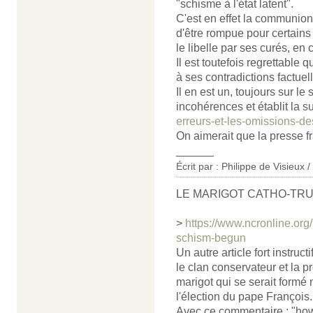
"schisme à l'état latent".
C'est en effet la communion
d'être rompue pour certains 
le libelle par ses curés, en
Il est toutefois regrettable 
à ses contradictions factuel
Il en est un, toujours sur le
incohérences et établit la s
erreurs-et-les-omissions-de
On aimerait que la presse fr
______
Écrit par : Philippe de Visieux 
LE MARIGOT CATHO-TR
>
https://www.ncronline.org/
schism-begun
Un autre article fort instruct
le clan conservateur et la 
marigot qui se serait form
l'élection du pape François.
Avec ce commentaire : "how