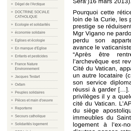
Sera’)16 mars 2013)
Dégel de l'Arctique
Pourquoi cette réti
DOCTRINE SOCIALE
CATHOLIQUE
loin de la Curie, les
Ecologie et solidarités
prestige se réduisen
Mgr Vigano ne pardo
économie solidaire
perdu son apparte
Eglises et écologie
avance le vaticanist
En manque d'Eglise
“Après être rent
Enfants et pesticides
l’archevêque est re
France Nature
Cité du Vatican, app
Environnement
un autre locataire (
Jacques Testart
son service diplomat
Oxfam
réussi à garder […].
Peuples solidaires
privilèges il y a qu
Pièces et main d'oeuvre
cité du Vatican. L’A
Reporterre
du siège apostoliqu
immeubles du Saint
Secours catholique
logement à l’ex-n
Solidarités logement