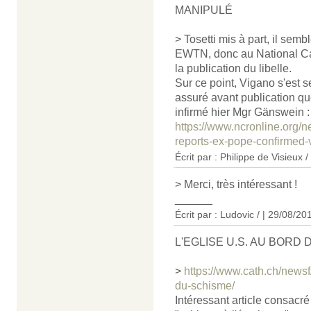
MANIPULÉ
> Tosetti mis à part, il sem
EWTN, donc au National Cath
la publication du libelle.
Sur ce point, Vigano s'est se
assuré avant publication que
infirmé hier Mgr Gänswein : 
https://www.ncronline.org/n
reports-ex-pope-confirmed-
Écrit par : Philippe de Visieux 
> Merci, très intéressant !
______
Écrit par : Ludovic / | 29/08/20
L'EGLISE U.S. AU BORD
>
https://www.cath.ch/newsf
du-schisme/
Intéressant article consacré