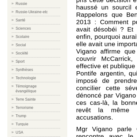
Russie
haussé un sourcil e
Russie-Ukraine-etc
Rappelons que Beno
Santé
2013 : Comment pou
avait désobéi ? Et p
Sciences
enfin, pourquoi aurai
Scolaire
elle avait une import
Social
Vigano affirme que
Société
couvrir McCarrick,
Sport
effective et publique 
Synthèses
Pontife argentin, qu
Technologie
imposé de prendre
Témoignage
concilier cette sé
évangélique
dénoncé par Vigano 
Terre Sainte
ces cas-là, la bonn
Terrorisme
revêt la même i
accusations.
Trump
Turquie
Mgr Vigano parle
USA
rencontre avec le