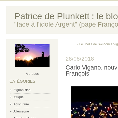
Patrice de Plunkett : le bl
"face à l'idole Argent" (pape Franço
« Le libelle de l'ex-nonce V
28/08/2018
Carlo Vigano, nouvel
François
À propos
CATÉGORIES
Afghanistan
Afrique
Agriculture
Allemagne