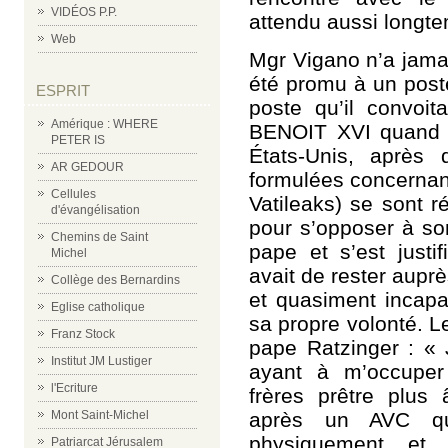
VIDÉOS P.P.
attendu aussi longt
Web
Mgr Vigano n’a jamai
été promu à un poste
ESPRIT
poste qu’il convoit
Amérique : WHERE
BENOIT XVI quand 
PETER IS
États-Unis, après 
AR GEDOUR
formulées concernant 
Cellules
Vatileaks) se sont r
d'évangélisation
pour s’opposer à son
Chemins de Saint
pape et s’est justif
Michel
avait de rester aupr
Collège des Bernardins
et quasiment incapa
Eglise catholique
sa propre volonté. Le
Franz Stock
pape Ratzinger : « 
Institut JM Lustiger
ayant à m’occuper
l'Ecriture
frères prêtre plus
après un AVC qui 
Mont Saint-Michel
physiquement et 
Patriarcat Jérusalem