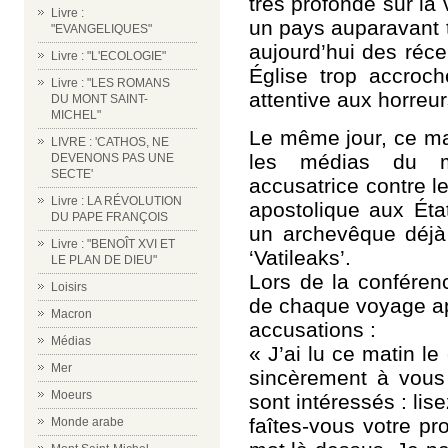
très profonde sur la 
Livre :
un pays auparavant t
"EVANGELIQUES"
aujourd’hui des réce
Livre : "L'ECOLOGIE"
Église trop accroc
Livre : "LES ROMANS
attentive aux horreu
DU MONT SAINT-
MICHEL"
Le même jour, ce mat
LIVRE : 'CATHOS, NE
les médias du mo
DEVENONS PAS UNE
SECTE'
accusatrice contre l
Livre : LA RÉVOLUTION
apostolique aux Éta
DU PAPE FRANÇOIS
un archevêque déjà 
Livre : "BENOÎT XVI ET
‘Vatileaks’.
LE PLAN DE DIEU"
Lors de la conféren
Loisirs
de chaque voyage ap
Macron
accusations :
Médias
« J’ai lu ce matin l
Mer
sincèrement à vous 
Moeurs
sont intéressés : li
faîtes-vous votre pr
Monde arabe