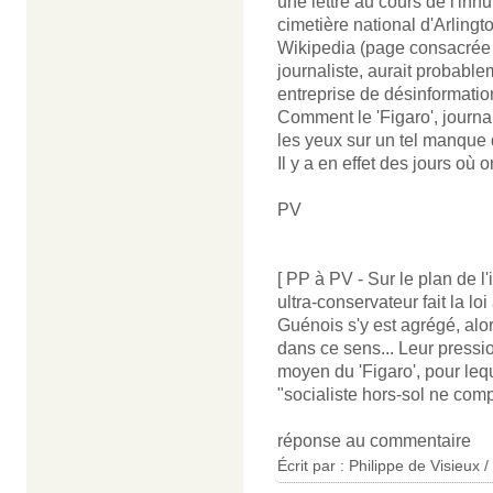
une lettre au cours de l'i
cimetière national d'Arlingt
Wikipedia (page consacrée 
journaliste, aurait probabl
entreprise de désinformatio
Comment le 'Figaro', journal
les yeux sur un tel manque 
Il y a en effet des jours où 
PV
[ PP à PV - Sur le plan de l'
ultra-conservateur fait la lo
Guénois s'y est agrégé, alo
dans ce sens... Leur pressi
moyen du 'Figaro', pour leq
"socialiste hors-sol ne comp
réponse au commentaire
Écrit par : Philippe de Visieux 