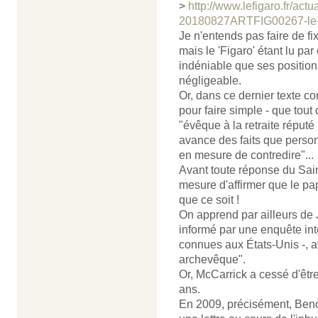
>
http://www.lefigaro.fr/act
20180827ARTFIG00267-le-pa
Je n'entends pas faire de fi
mais le 'Figaro' étant lu par
indéniable que ses positions
négligeable.
Or, dans ce dernier texte c
pour faire simple - que tout
"évêque à la retraite réputé 
avance des faits que perso
en mesure de contredire"...
Avant toute réponse du Sain
mesure d'affirmer que le pa
que ce soit !
On apprend par ailleurs de 
informé par une enquête int
connues aux États-Unis -, av
archevêque".
Or, McCarrick a cessé d'êtr
ans.
En 2009, précisément, Beno