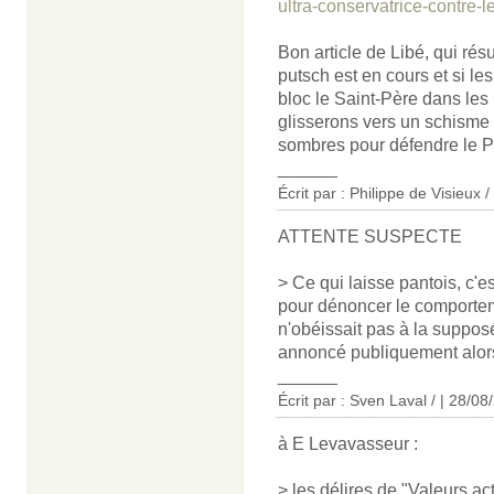
ultra-conservatrice-contre
Bon article de Libé, qui résu
putsch est en cours et si l
bloc le Saint-Père dans les
glisserons vers un schisme 
sombres pour défendre le Pa
______
Écrit par : Philippe de Visieux 
ATTENTE SUSPECTE
> Ce qui laisse pantois, c'
pour dénoncer le comporteme
n'obéissait pas à la supposé
annoncé publiquement alors, 
______
Écrit par :
Sven Laval /
| 28/08
à E Levavasseur :
> les délires de "Valeurs ac