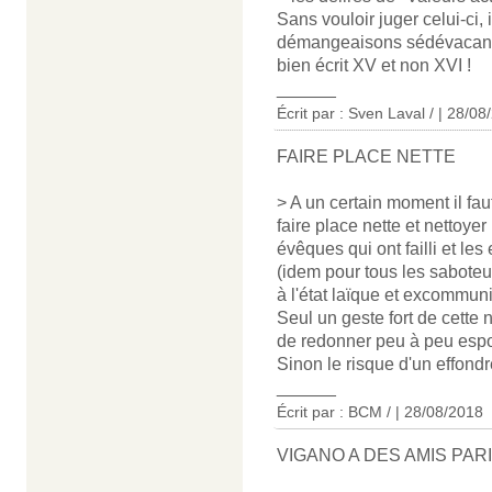
Sans vouloir juger celui-ci, 
démangeaisons sédévacantis
bien écrit XV et non XVI !
______
Écrit par :
Sven Laval /
| 28/08
FAIRE PLACE NETTE
> A un certain moment il faut
faire place nette et nettoyer 
évêques qui ont failli et le
(idem pour tous les saboteur
à l'état laïque et excommuni
Seul un geste fort de cette 
de redonner peu à peu espoi
Sinon le risque d'un effondr
______
Écrit par : BCM / | 28/08/2018
VIGANO A DES AMIS PAR