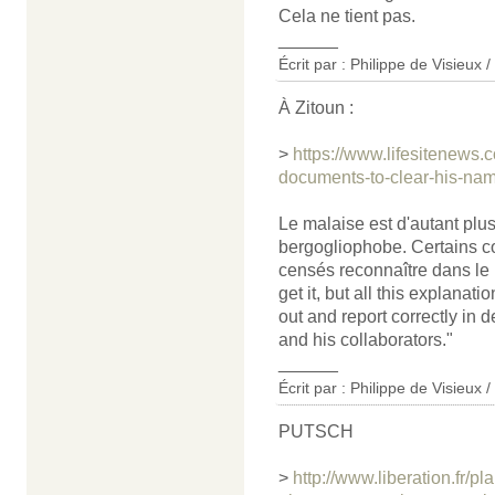
Cela ne tient pas.
______
Écrit par : Philippe de Visieux 
À Zitoun :
>
https://www.lifesitenews
documents-to-clear-his-nam
Le malaise est d'autant plus
bergogliophobe. Certains c
censés reconnaître dans le 
get it, but all this explanat
out and report correctly in 
and his collaborators."
______
Écrit par : Philippe de Visieux 
PUTSCH
>
http://www.liberation.fr/