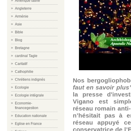
Amérique latine
Angleterre
Arménie
Asie
Bible
Blog
Bretagne
cardinal Tagle
Caritatif
Cathophilie
Nos bergogliophob
Chrétiens indignés
faut en savoir plus
Ecologie
la presse d'invest
Ecologie intégrale
Vigano est simp
Economie-
réseau romain anti-
financegestion
n’hésitait pas à 
Education nationale
réseau appuyé cet
Eglise en France
conservatrice de l’