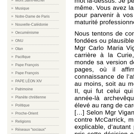
mot là-dessus. Je pe
Mont Saint-Michel
même. Vous avez la c
Musique
pour parvenir à vos
Notre-Dame de Paris
maturité professionne
Nouvelle-Calédonie
Nous tentons de com
Oecuménisme
fondées ou plausible
ONU
Mgr Carlo Maria Vig
Otan
carrière à la Cur
Pacifique
monde sa version d
Pape François
pages, où il affi
Pape François
connaissance de l’a
PAPE LÉON XIV
au moins, soit au m
Patrimoine
II, qui fut celui qu
année-là archevêqu
Planète chrétienne
élevé au rang de car
Politique
[…] Selon Mgr Vigan
Proche-Orient
contre McCarrick, m
Religions
explicable, d’autant
Réseaux "sociaux"
pris cette décision 