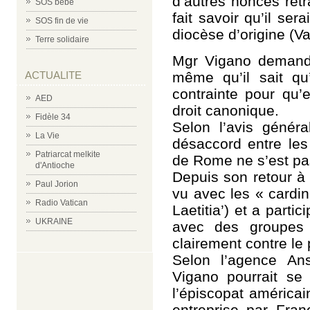
d’autres nonces retr
SOS bébé
fait savoir qu’il ser
SOS fin de vie
diocèse d’origine (Va
Terre solidaire
Mgr Vigano demande
même qu’il sait qu’
ACTUALITE
contrainte pour qu’
AED
droit canonique.
Fidèle 34
Selon l’avis généra
La Vie
désaccord entre les 
Patriarcat melkite
de Rome ne s’est pa
d'Antioche
Depuis son retour à
Paul Jorion
vu avec les « cardin
Radio Vatican
Laetitia’) et a part
UKRAINE
avec des groupes 
clairement contre le 
Selon l’agence An
Vigano pourrait s
l’épiscopat américai
entreprise par Fran