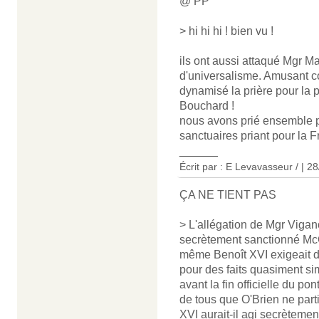
@ PP
> hi hi hi ! bien vu !
ils ont aussi attaqué Mgr 
d'universalisme. Amusant c
dynamisé la prière pour la p
Bouchard !
nous avons prié ensemble po
sanctuaires priant pour la F
______
Écrit par : E Levavasseur / | 2
ÇA NE TIENT PAS
> L'allégation de Mgr Vigan
secrètement sanctionné McCa
même Benoît XVI exigeait d
pour des faits quasiment si
avant la fin officielle du pon
de tous que O'Brien ne part
XVI aurait-il agi secrèteme