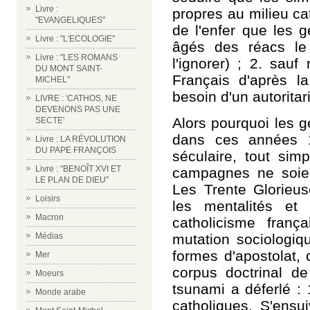
Livre :
propres au milieu ca
"EVANGELIQUES"
de l'enfer que les g
Livre : "L'ECOLOGIE"
âgés des réacs le
Livre : "LES ROMANS
l'ignorer) ; 2. sauf
DU MONT SAINT-
Français d'après la
MICHEL"
besoin d'un autoritar
LIVRE : 'CATHOS, NE
DEVENONS PAS UNE
Alors pourquoi les g
SECTE'
dans ces années 
Livre : LA RÉVOLUTION
DU PAPE FRANÇOIS
séculaire, tout sim
Livre : "BENOÎT XVI ET
campagnes ne soient
LE PLAN DE DIEU"
Les Trente Glorieus
Loisirs
les mentalités et
Macron
catholicisme franç
mutation sociologiqu
Médias
formes d'apostolat, 
Mer
corpus doctrinal de
Moeurs
tsunami a déferlé : 
Monde arabe
catholiques. S'ensu