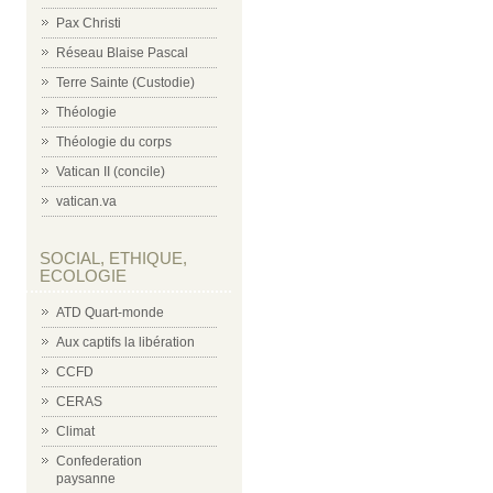
Pax Christi
Réseau Blaise Pascal
Terre Sainte (Custodie)
Théologie
Théologie du corps
Vatican II (concile)
vatican.va
SOCIAL, ETHIQUE,
ECOLOGIE
ATD Quart-monde
Aux captifs la libération
CCFD
CERAS
Climat
Confederation
paysanne