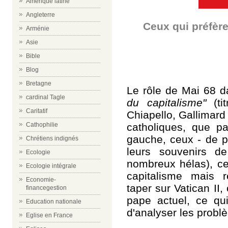
Amérique latine
Angleterre
Ceux qui préfèr
Arménie
Asie
Bible
Blog
Bretagne
Le rôle de Mai 68 da
cardinal Tagle
du capitalisme"
(tit
Caritatif
Chiapello, Gallimard
catholiques, que pa
Cathophilie
gauche, ceux - de pl
Chrétiens indignés
leurs souvenirs d
Ecologie
nombreux hélas), ce
Ecologie intégrale
capitalisme mais ré
Economie-
taper sur Vatican II,
financegestion
pape actuel, ce qui
Education nationale
d'analyser les probl
Eglise en France