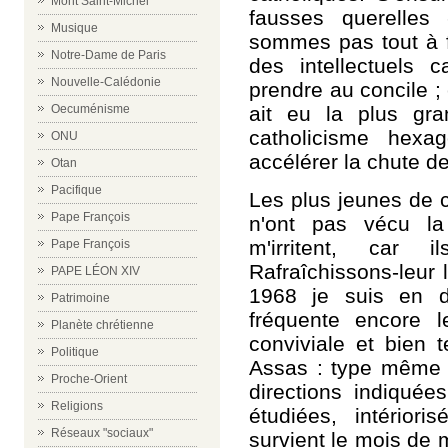
Mont Saint-Michel
fausses querelle
Musique
sommes pas tout à fa
Notre-Dame de Paris
des intellectuels 
Nouvelle-Calédonie
prendre au concile ;
ait eu la plus gr
Oecuménisme
catholicisme hexag
ONU
accélérer la chute de
Otan
Pacifique
Les plus jeunes de c
Pape François
n'ont pas vécu la
m'irritent, car 
Pape François
Rafraîchissons-leur
PAPE LÉON XIV
1968 je suis en d
Patrimoine
fréquente encore l
Planète chrétienne
conviviale et bien 
Politique
Assas : type même d
Proche-Orient
directions indiquée
Religions
étudiées, intérior
Réseaux "sociaux"
survient le mois de 