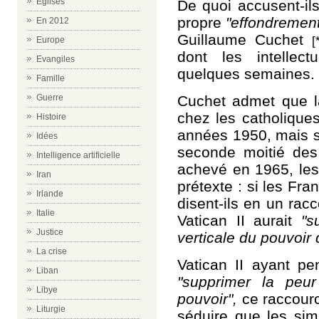
Eglises
De quoi accusent-il
propre
"effondremen
En 2012
Guillaume Cuchet
[
Europe
dont les intellec
Evangiles
quelques semaines.
Famille
Cuchet admet que la
Guerre
chez les catholique
Histoire
années 1950, mais so
Idées
seconde moitié des 
Intelligence artificielle
achevé en 1965, les 
Iran
prétexte : si les Fra
Irlande
disent-ils en un racc
Italie
Vatican II aurait
"s
Justice
verticale du pouvoir d
La crise
Vatican II ayant pe
Liban
"supprimer la peur
Libye
pouvoir",
ce raccourc
Liturgie
séduire que les sim