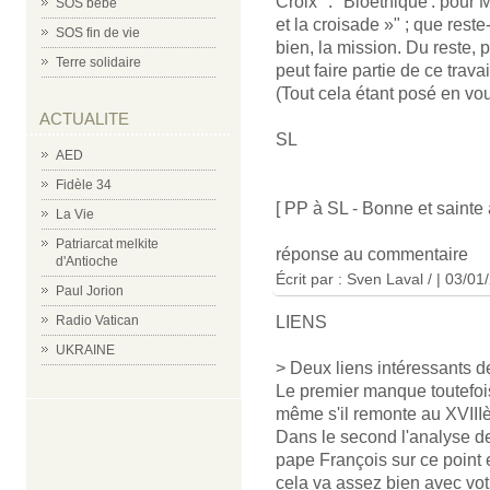
Croix" : "Bioéthique : pour M
SOS bébé
et la croisade »" ; que reste
SOS fin de vie
bien, la mission. Du reste, 
Terre solidaire
peut faire partie de ce trava
(Tout cela étant posé en vo
ACTUALITE
SL
AED
Fidèle 34
[ PP à SL - Bonne et sainte 
La Vie
Patriarcat melkite
réponse au commentaire
d'Antioche
Écrit par :
Sven Laval /
| 03/01
Paul Jorion
LIENS
Radio Vatican
UKRAINE
> Deux liens intéressants de
Le premier manque toutefois
même s'il remonte au XVIII
Dans le second l'analyse de
pape François sur ce point e
cela va assez bien avec votr