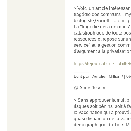
> Voici un article intéress
tragédie des communs", myth
biologiste,Garrett Hardin, q
La "tragédie des communs" 
catastrophique de toute p
ressources et repose sur un 
service" et la gestion commu
d'argument à la privatisatio
https://lejournal.cnrs.fr/bi
______
Écrit par : Aurélien Million / | 
@ Anne Josnin.
> Sans approuver la multipl
risques soit bénins, soit à 
la vaccination qui a prouvé
quasi disparition de la vari
démographique du Tiers-M
______