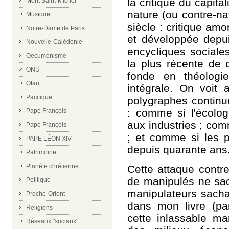
la critique du capita
Mont Saint-Michel
nature (ou contre-na
Musique
siècle : critique amo
Notre-Dame de Paris
et développée depui
Nouvelle-Calédonie
encycliques sociale
Oecuménisme
la plus récente de 
ONU
fonde en théologi
Otan
intégrale. On voit 
Pacifique
polygraphes continu
: comme si l'écolog
Pape François
aux industries ; com
Pape François
; et comme si les p
PAPE LÉON XIV
depuis quarante ans
Patrimoine
Planète chrétienne
Cette attaque contre
de manipulés ne sach
Politique
manipulateurs sachan
Proche-Orient
dans mon livre (par
Religions
cette inlassable ma
Réseaux "sociaux"