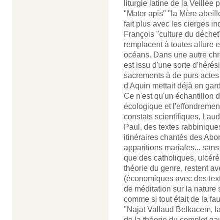
liturgie latine de la Veillé
"Mater apis" "la Mère abeill
fait plus avec les cierges in
François "culture du déchet
remplacent à toutes allure e
océans. Dans une autre chro
est issu d'une sorte d'hérés
sacrements à de purs actes 
d'Aquin mettait déjà en gar
Ce n'est qu'un échantillon d
écologique et l'effondremen
constats scientifiques, Laud
Paul, des textes rabbiniques
itinéraires chantés des Abor
apparitions mariales... sans
que des catholiques, ulcéré
théorie du genre, restent a
(économiques avec des text
de méditation sur la natur
comme si tout était de la fau
"Najat Vallaud Belkacem, l
de la théorie du complot gau