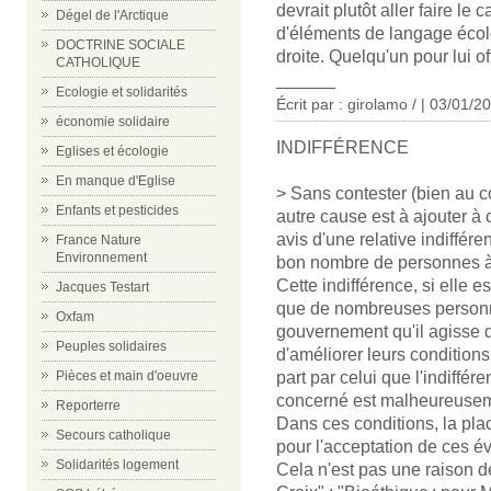
devrait plutôt aller faire l
Dégel de l'Arctique
d'éléments de langage écol
DOCTRINE SOCIALE
droite. Quelqu'un pour lui o
CATHOLIQUE
______
Ecologie et solidarités
Écrit par : girolamo / | 03/01/2
économie solidaire
INDIFFÉRENCE
Eglises et écologie
En manque d'Eglise
> Sans contester (bien au co
Enfants et pesticides
autre cause est à ajouter à 
avis d'une relative indiffé
France Nature
Environnement
bon nombre de personnes à 
Cette indifférence, si elle es
Jacques Testart
que de nombreuses personnes
Oxfam
gouvernement qu'il agisse 
Peuples solidaires
d'améliorer leurs conditions
part par celui que l'indiffér
Pièces et main d'oeuvre
concerné est malheureusem
Reporterre
Dans ces conditions, la plac
Secours catholique
pour l'acceptation de ces év
Solidarités logement
Cela n'est pas une raison de