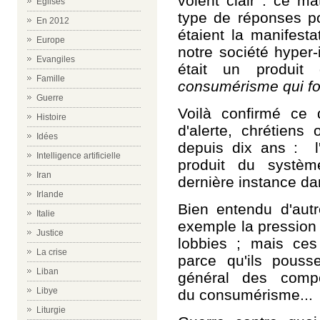
voient clair : ce ma
Eglises
type de réponses po
En 2012
étaient la manifest
Europe
notre société hyper-
Evangiles
était un produit
Famille
consumérisme qui for
Guerre
Voilà confirmé ce 
Histoire
d'alerte, chrétiens
Idées
depuis dix ans : l'
Intelligence artificielle
produit du systèm
Iran
dernière instance d
Irlande
Bien entendu d'autr
Italie
exemple la pression 
Justice
lobbies ; mais ce
La crise
parce qu'ils pous
Liban
général des comp
Libye
du consumérisme...
Liturgie