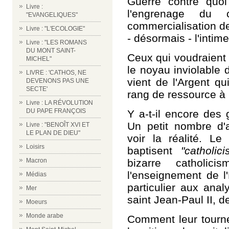
Guerre contre quoi
Livre :
l'engrenage du c
"EVANGELIQUES"
commercialisation de
Livre : "L'ECOLOGIE"
- désormais - l'intim
Livre : "LES ROMANS
DU MONT SAINT-
Ceux qui voudraient 
MICHEL"
le noyau inviolable 
LIVRE : 'CATHOS, NE
vient de l'Argent qu
DEVENONS PAS UNE
SECTE'
rang de ressource à i
Livre : LA RÉVOLUTION
DU PAPE FRANÇOIS
Y a-t-il encore des
Un petit nombre d'a
Livre : "BENOÎT XVI ET
LE PLAN DE DIEU"
voir la réalité. L
Loisirs
baptisent
"catholic
bizarre catholi
Macron
l'enseignement de l
Médias
particulier aux ana
Mer
saint Jean-Paul II, d
Moeurs
Monde arabe
Comment leur tourne