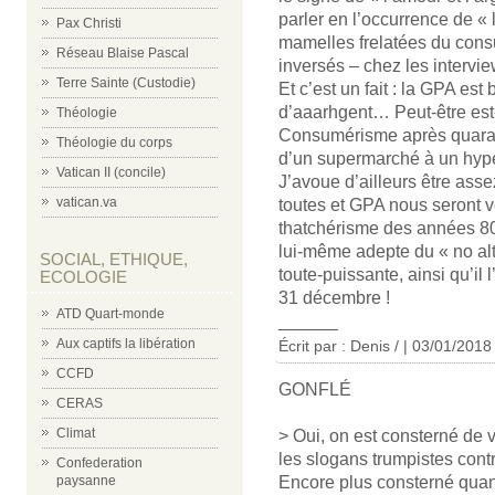
parler en l’occurrence de «
Pax Christi
mamelles frelatées du cons
Réseau Blaise Pascal
inversés – chez les intervie
Terre Sainte (Custodie)
Et c’est un fait : la GPA es
d’aaarhgent… Peut-être est
Théologie
Consumérisme après quaran
Théologie du corps
d’un supermarché à un hy
Vatican II (concile)
J’avoue d’ailleurs être as
vatican.va
toutes et GPA nous seront v
thatchérisme des années 80,
lui-même adepte du « no alte
SOCIAL, ETHIQUE,
toute-puissante, ainsi qu’il
ECOLOGIE
31 décembre !
ATD Quart-monde
______
Aux captifs la libération
Écrit par : Denis / | 03/01/2018
CCFD
GONFLÉ
CERAS
Climat
> Oui, on est consterné de v
les slogans trumpistes contr
Confederation
Encore plus consterné quan
paysanne