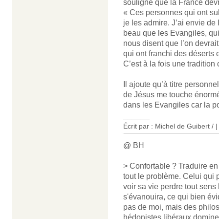
souligne que la France devra
« Ces personnes qui ont subi
je les admire. J’ai envie de
beau que les Evangiles, qui n
nous disent que l’on devrai
qui ont franchi des déserts e
C’est à la fois une tradition
Il ajoute qu’à titre personn
de Jésus me touche énorméme
dans les Evangiles car la p
______
Écrit par : Michel de Guibert / 
@ BH
> Confortable ? Traduire en l
tout le problème. Celui qui p
voir sa vie perdre tout sen
s'évanouira, ce qui bien év
pas de moi, mais des philos
hédonistes libéraux domine