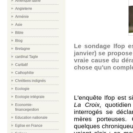
Amérique latine
Angleterre
Arménie
Asie
Bible
Blog
Le sondage Ifop e
Bretagne
janvier) se propose 
cardinal Tagle
vraie cause du dé
Caritatif
chose qu'un complo
Cathophilie
Chrétiens indignés
Ecologie
L'enquête Ifop est si
Ecologie intégrale
La Croix,
quotidien
Economie-
financegestion
interrogés se décl
mères porteuses. 
Education nationale
quelques chroniqueu
Eglise en France