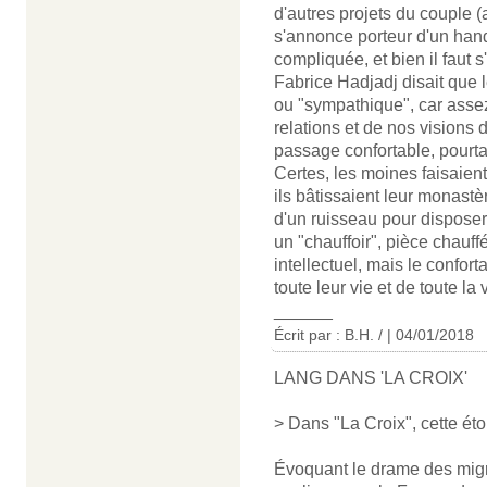
d'autres projets du couple (
s'annonce porteur d'un hand
compliquée, et bien il faut 
Fabrice Hadjadj disait que l
ou "sympathique", car assez 
relations et de nos visions d
passage confortable, pourtan
Certes, les moines faisaient
ils bâtissaient leur monast
d'un ruisseau pour disposer
un "chauffoir", pièce chauffée
intellectuel, mais le confor
toute leur vie et de toute la 
______
Écrit par : B.H. / | 04/01/2018
LANG DANS 'LA CROIX'
> Dans "La Croix", cette ét
Évoquant le drame des migra