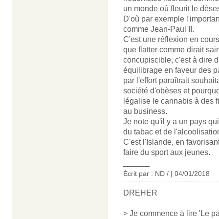
un monde où fleurit le déses
D'où par exemple l'importa
comme Jean-Paul II.
C'est une réflexion en cours
que flatter comme dirait sa
concupiscible, c'est à dire d
équilibrage en faveur des pas
par l'effort paraîtrait souh
société d'obèses et pourquo
légalise le cannabis à des fi
au business.
Je note qu'il y a un pays qu
du tabac et de l'alcoolisat
C'est l'Islande, en favorisa
faire du sport aux jeunes.
______
Écrit par : ND / | 04/01/2018
DREHER
> Je commence à lire 'Le pa