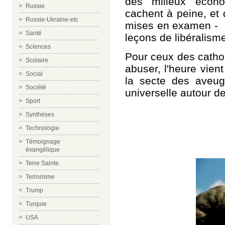
des milieux écono
Russie
cachent à peine, et 
Russie-Ukraine-etc
mises en examen - 
Santé
leçons de libéralis
Sciences
Pour ceux des cathol
Scolaire
abuser, l'heure vien
Social
la secte des aveugl
Société
universelle autour de
Sport
Synthèses
Technologie
Témoignage
évangélique
Terre Sainte
Terrorisme
Trump
Turquie
USA