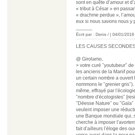
sont en quête d’amour et d’
« tribut à César » en passan
« drachme perdue », l’amou
eux si nous savons nous y p
______
Écrit par : Denis / | 04/01/2018
LES CAUSES SECONDE
@ Girolamo,
> votre curé "youtubeur" de
les anciens de la Manif po
un certain nombre a ouvert l
nommons le "grenier gris").
même, effrayé par l'écologie
"nombre d'écologistes" [resi
"Déesse Nature" ou "Gaïa" [
veulent imposer une réducti
une Banque mondiale qui, sa
cherche à imposer l'avortem
fait d'ailleurs l'éloge des o
verse aussi dans la peur p