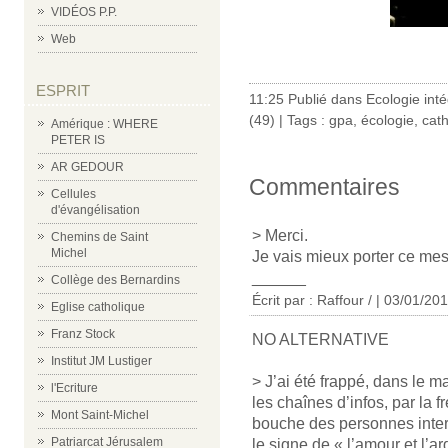
VIDÉOS P.P.
Web
ESPRIT
11:25 Publié dans
Ecologie inté
(49)
| Tags :
gpa
,
écologie
,
cat
Amérique : WHERE
PETER IS
AR GEDOUR
Commentaires
Cellules
d'évangélisation
> Merci.
Chemins de Saint
Michel
Je vais mieux porter ce me
______
Collège des Bernardins
Écrit par :
Raffour /
| 03/01/20
Eglise catholique
Franz Stock
NO ALTERNATIVE
Institut JM Lustiger
> J’ai été frappé, dans le 
l'Ecriture
les chaînes d’infos, par la 
Mont Saint-Michel
bouche des personnes inte
Patriarcat Jérusalem
le signe de « l’amour et l’a