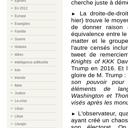
Eglises
cherche juste à dém
En 2012
La droite-de-dro
►
Europe
hier)
trouve le moye
Evangiles
de donner raison 
Famille
équivalence entre l
Guerre
matte
r et le group
l'autre censés inclure
Histoire
tweet de remerciem
Idées
Knights of KKK
Dav
Intelligence artificielle
Trump en 2016. Et l'
Iran
gloire de M. Trump :
Irlande
son pouvoir pour n
Italie
éléments de lan
Justice
Washington et Thom
La crise
visés après les mon
Liban
L'observateur, qua
►
Libye
ayant créé un chaos 
Liturgie
son électorat. 