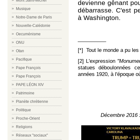
Mont Saint-Michel
devienne gênant pour
débarrasse. C'est pe
Musique
à Washington.
Notre-Dame de Paris
Nouvelle-Calédonie
Oecuménisme
__________
ONU
[*] Tout le monde a pu les
Otan
Pacifique
[2] L'expression
"Monumen
statues déboulonnées ce
Pape François
années 1920, à l'époque où
Pape François
PAPE LÉON XIV
Patrimoine
Planète chrétienne
Politique
Décembre 2016 :
Proche-Orient
Religions
Réseaux "sociaux"