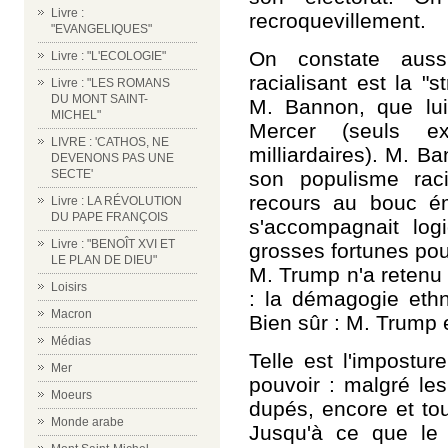
Livre :
recroquevillement.
"EVANGELIQUES"
On constate auss
Livre : "L'ECOLOGIE"
racialisant est la "
Livre : "LES ROMANS
DU MONT SAINT-
M. Bannon, que lui
MICHEL"
Mercer (seuls e
LIVRE : 'CATHOS, NE
milliardaires). M. B
DEVENONS PAS UNE
son populisme raci
SECTE'
recours au bouc ém
Livre : LA RÉVOLUTION
DU PAPE FRANÇOIS
s'accompagnait log
Livre : "BENOÎT XVI ET
grosses fortunes pou
LE PLAN DE DIEU"
M. Trump n'a retenu
Loisirs
: la démagogie ethni
Macron
Bien sûr : M. Trump e
Médias
Telle est l'impostu
Mer
pouvoir :
malgré les
Moeurs
dupés,
encore et to
Monde arabe
Jusqu'à ce que le