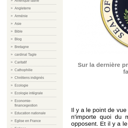
Amérique latine
Angleterre
Arménie
Asie
Bible
Blog
Bretagne
cardinal Tagle
Caritatif
Sur la dernière p
Cathophilie
f
Chrétiens indignés
Ecologie
Ecologie intégrale
Economie-
financegestion
Il y a le point de vue
Education nationale
n'importe quoi du
Eglise en France
opposent. Et il y a l