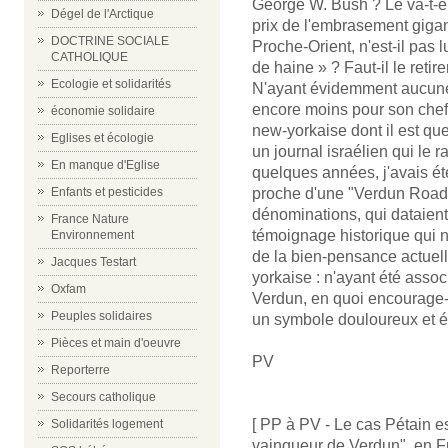
George W. Bush ? Le va-t-en
Dégel de l'Arctique
prix de l'embrasement giga
DOCTRINE SOCIALE
Proche-Orient, n'est-il pas 
CATHOLIQUE
de haine » ? Faut-il le retire
Ecologie et solidarités
N'ayant évidemment aucune 
encore moins pour son chef 
économie solidaire
new-yorkaise dont il est que
Eglises et écologie
un journal israélien qui le 
En manque d'Eglise
quelques années, j'avais été
proche d'une "Verdun Road
Enfants et pesticides
dénominations, qui dataient
France Nature
témoignage historique qui 
Environnement
de la bien-pensance actuell
Jacques Testart
yorkaise : n'ayant été asso
Oxfam
Verdun, en quoi encourage-t-
Peuples solidaires
un symbole douloureux et é
Pièces et main d'oeuvre
PV
Reporterre
Secours catholique
[ PP à PV - Le cas Pétain es
Solidarités logement
vainqueur de Verdun", en Fra