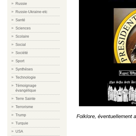
Russie
Russie-Ukraine-etc
Santé
Sciences
Scolaire
Social
Société
Sport
Synthèses
Technologie
Témoignage
évangélique
Terre Sainte
Terrorisme
Trump
Folklore, éventuellement a
Turquie
USA