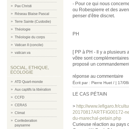
- Pour ce qui nous concern
Pax Christi
ou Robespierre et des avenu
Réseau Blaise Pascal
penser d'être discret.
Terre Sainte (Custodie)
Théologie
PH
Théologie du corps
Vatican II (concile)
[ PP à PH - Il y a plusieurs
vatican.va
vôtre sont complémentaires 
proposé un commandement..
SOCIAL, ETHIQUE,
ECOLOGIE
réponse au commentaire
ATD Quart-monde
Écrit par : Pierre Huet / | 17/0
Aux captifs la libération
LE CAS PÉTAIN
CCFD
CERAS
>
http://www.lefigaro.fr/cul
20170817ARTFIG00172-new-
Climat
du-marechal-petain.php
Confederation
Curieuse réaction au pays de
paysanne