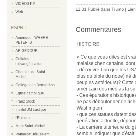
VIDÉOS P.P.
12:31 Publié dans
Trump
|
Lie
Web
ESPRIT
Commentaires
Amérique : WHERE
PETER IS
HISTOIRE
AR GEDOUR
> Ce que vous dites est vrai,
Cellules
malaise chez certains, dont 
d'évangélisation
- découvre-t-on que les USA 
Chemins de Saint
plus du triple du notre) né 
Michel
peuples antérieurs)? Cette a
Collège des Bernardins
américain des médias la su
Eglise catholique
- Ces épurations historique
ne pas déboulonner de rich
Franz Stock
Washington
Institut JM Lustiger
- que ces statues datent d
l'Ecriture
génération actuelle, dépou
Mont Saint-Michel
- La carrière ultérieure du 
semble indiquer que c'était
Patriarcat Jérusalem