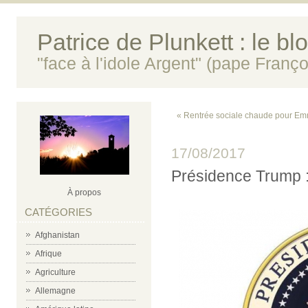
Patrice de Plunkett : le bl
"face à l'idole Argent" (pape Franço
« Rentrée sociale chaude pour E
17/08/2017
Présidence Trump :
À propos
CATÉGORIES
Afghanistan
Afrique
Agriculture
Allemagne