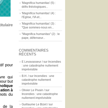
'Magnifica humanitas' (5) :
défis théologiques...
'Magnifica humanitas' (4) :
l'Eglise, l'IA et...
'Magnifica humanitas' (3) :
itulaire
"Que sommes-nous en...
"Magnifica humanitas" (2) : le
pape, défenseur...
COMMENTAIRES
RÉCENTS
E Levavasseur /
sur
Incendies
tif pour
: une catastrophe nullement
imprévisible
B.H. /
sur
Incendies : une
ivre qui
catastrophe nullement
pour but
imprévisible
holique
cation à
Olivier Le Pivain /
sur
mots du
Incendies : une catastrophe
nullement imprévisible
Guillaume Le Bizet /
sur
e de la