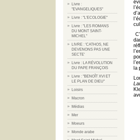
év
Livre :
l’
"EVANGELIQUES"
d’
Livre : "L'ECOLOGIE"
l’
cu
Livre : "LES ROMANS
DU MONT SAINT-
C’
MICHEL"
da
LIVRE : 'CATHOS, NE
ré
DEVENONS PAS UNE
l’
SECTE'
po
l’
Livre : LA RÉVOLUTION
la 
DU PAPE FRANÇOIS
Livre : "BENOÎT XVI ET
L
o
LE PLAN DE DIEU"
La
Kl
Loisirs
avo
Macron
Médias
Mer
Moeurs
Monde arabe