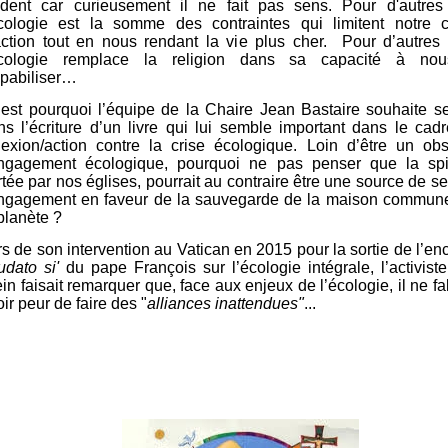
ident car curieusement il ne fait pas sens. Pour d'autre
écologie est la somme des contraintes qui limitent notre c
action tout en nous rendant la vie plus cher. Pour d’autres
écologie remplace la religion dans sa capacité à nou
lpabiliser…
est pourquoi l’équipe de la
Chaire Jean Bastaire
souhaite se
ns l’écriture d’un livre qui lui semble important dans le cad
flexion/action contre la crise écologique. Loin d’être un ob
engagement écologique, pourquoi ne pas penser que la spiri
rtée par nos églises, pourrait au contraire être une source de s
engagement en faveur de la sauvegarde de la maison commune
planète ?
rs de son intervention au Vatican en 2015 pour la sortie de l’en
udato si'
du pape François sur l’écologie intégrale, l
’activist
ein
faisait remarquer que, face aux enjeux de l’écologie, il ne fal
ir peur de faire des "
alliances inattendues"
...