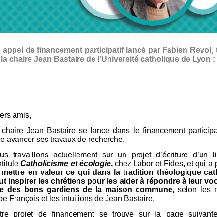
 appel de financement participatif lancé par Fabien Revol, t
 la chaire Jean Bastaire de l'Université catholique de Lyon :
ers amis,
 chaire Jean
Bastaire se lance dans le financement participa
ire avancer ses travaux de recherche.
us travaillons actuellement sur un projet d’écriture d’un l
ntitule
Catholicisme et écologie
,
chez Labor et Fides, et qui a 
e
mettre en valeur ce qui dans la tradition théologique cat
ut inspirer les chrétiens pour les aider à répondre à leur vo
re des bons gardiens de la maison commune,
selon les 
pe François et les intuitions de Jean Bastaire.
tre projet de financement se trouve sur la page suivant