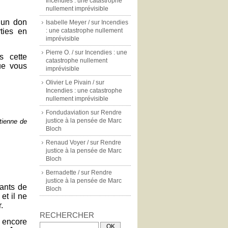
Incendies : une catastrophe
nullement imprévisible
 un don
Isabelle Meyer /
sur
Incendies
rties en
: une catastrophe nullement
imprévisible
Pierre O. /
sur
Incendies : une
s cette
catastrophe nullement
ue vous
imprévisible
!
Olivier Le Pivain /
sur
Incendies : une catastrophe
nullement imprévisible
Fondudaviation
sur
Rendre
justice à la pensée de Marc
étienne de
Bloch
Renaud Voyer /
sur
Rendre
justice à la pensée de Marc
Bloch
Bernadette /
sur
Rendre
justice à la pensée de Marc
ants de
Bloch
et il ne
.
RECHERCHER
s encore