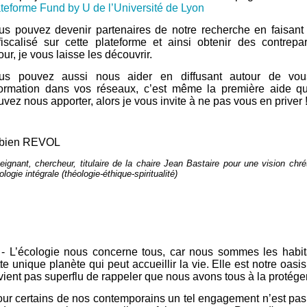
ateforme Fund by U de l’Université de Lyon
us pouvez devenir partenaires de notre recherche en faisant
fiscalisé sur cette plateforme et ainsi obtenir des contrepa
our, je vous laisse les découvrir.
us pouvez aussi nous aider en diffusant autour de vou
formation dans vos réseaux, c’est même la première aide q
vez nous apporter, alors je vous invite à ne pas vous en priver 
bien REVOL
eignant, chercheur,
titulaire de la chaire Jean Bastaire pour une vision chr
cologie intégrale (théologie-éthique-spiritualité)
 - L’écologie nous concerne tous, car nous sommes les habit
te unique planète qui peut accueillir la vie. Elle est notre oasis 
vient pas superflu de rappeler que nous avons tous à la protéger
ur certains de nos contemporains un tel engagement n’est pa