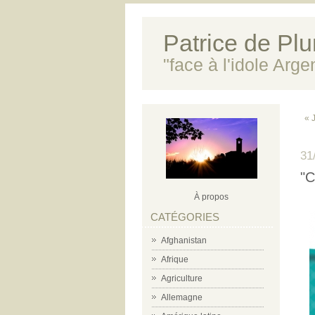
Patrice de Plun
"face à l'idole Arg
« 
31
"C
À propos
CATÉGORIES
Afghanistan
Afrique
Agriculture
Allemagne