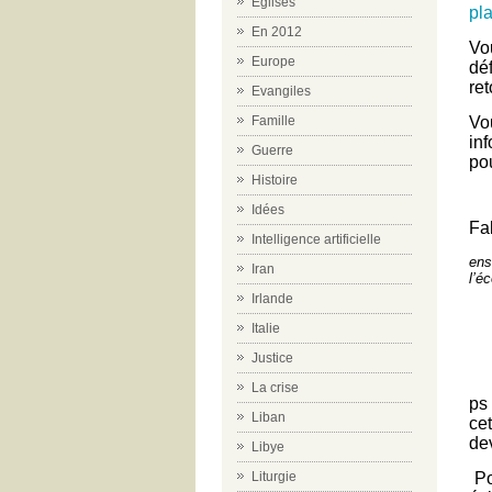
Eglises
pl
En 2012
Vo
Europe
dé
ret
Evangiles
Vo
Famille
in
Guerre
pou
Histoire
Idées
Fa
Intelligence artificielle
ens
Iran
l’é
Irlande
Italie
Justice
La crise
ps
Liban
cet
de
Libye
Po
Liturgie