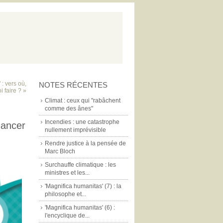
 : vers où,
NOTES RÉCENTES
i faire ? »
Climat : ceux qui "rabâchent
comme des ânes"
Incendies : une catastrophe
nancer
nullement imprévisible
Rendre justice à la pensée de
Marc Bloch
Surchauffe climatique : les
ministres et les...
'Magnifica humanitas' (7) : la
philosophe et...
'Magnifica humanitas' (6) :
l'encyclique de...