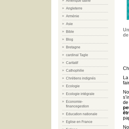
Amérique latine
Angleterre
Arménie
Asie
Un
Bible
de
Blog
Bretagne
cardinal Tagle
Caritatif
Ch
Cathophilie
La
Chrétiens indignés
fa
Ecologie
No
Ecologie intégrale
s’i
Economie-
d
financegestion
pe
êt
Education nationale
p
a
Eglise en France
No