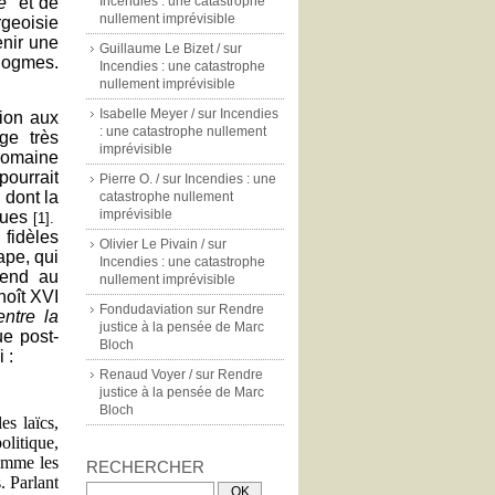
e"
et de
Incendies : une catastrophe
nullement imprévisible
geoisie
enir une
Guillaume Le Bizet /
sur
dogmes.
Incendies : une catastrophe
nullement imprévisible
Isabelle Meyer /
sur
Incendies
sion aux
: une catastrophe nullement
ge très
imprévisible
 domaine
 pourrait
Pierre O. /
sur
Incendies : une
 dont la
catastrophe nullement
imprévisible
ques
[1].
idèles
Olivier Le Pivain /
sur
ape, qui
Incendies : une catastrophe
étend au
nullement imprévisible
oît XVI
Fondudaviation
sur
Rendre
entre la
justice à la pensée de Marc
ue post-
Bloch
 :
Renaud Voyer /
sur
Rendre
justice à la pensée de Marc
Bloch
es laïcs,
olitique,
omme les
RECHERCHER
. Parlant