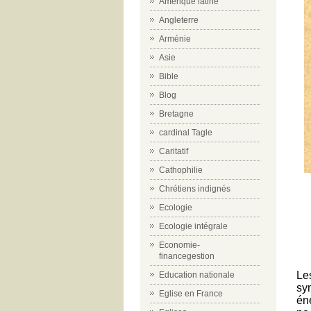
Amérique latine
Angleterre
Arménie
Asie
Bible
Blog
Bretagne
cardinal Tagle
Caritatif
Cathophilie
Chrétiens indignés
Ecologie
Ecologie intégrale
Economie-
financegestion
Le
Education nationale
sy
Eglise en France
én