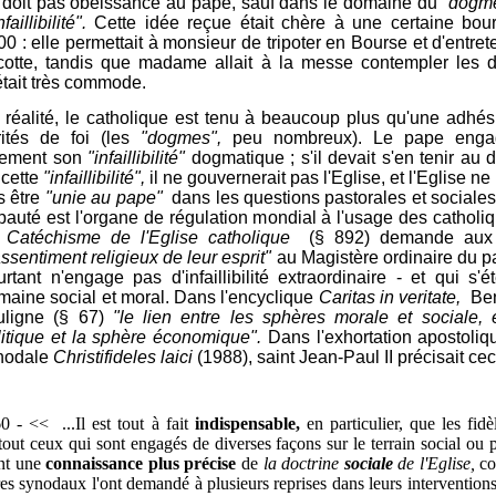
 doit pas obéissance au pape, sauf dans le domaine du
"dogm
nfaillibilité".
Cette idée reçue était chère à une certaine bour
0 : elle permettait à monsieur de tripoter en Bourse et d'entret
cotte, tandis que madame allait à la messe contempler les 
était très commode.
 réalité, le catholique est tenu à beaucoup plus qu'une adhé
rités de foi (les
"dogmes",
peu nombreux). Le pape enga
rement son
"infaillibilité"
dogmatique ; s'il devait s'en tenir au
 cette
"infaillibilité",
il ne gouvernerait pas l'Eglise, et l'Eglise ne
s être
"unie au pape"
dans les questions pastorales et sociales
pauté est l'organe de régulation mondial à l'usage des catholi
e
Catéchisme de l'Eglise catholique
(§ 892) demande aux f
assentiment religieux de leur esprit"
au Magistère ordinaire du p
urtant n'engage pas d'infaillibilité extraordinaire - et qui s'
maine social et moral. Dans l'encyclique
Caritas in veritate,
Ben
uligne (§ 67)
"le lien entre les sphères morale et sociale, 
litique et la sphère économique".
Dans l'exhortation apostoliq
nodale
Christifideles laici
(1988), saint Jean-Paul II précisait ceci
0 - << ...Il est tout à fait
indispensable,
en particulier, que les fidèl
tout ceux qui sont engagés de diverses façons sur le terrain social ou p
nt une
connaissance plus précise
de
la doctrine
sociale
de l'Eglise,
c
es synodaux l'ont demandé à plusieurs reprises dans leurs interventions