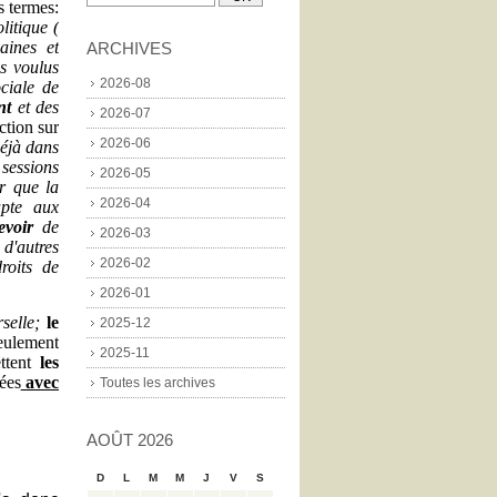
s termes:
litique (
aines et
ARCHIVES
ns voulus
2026-08
ciale de
nt
et des
2026-07
ction sur
2026-06
déjà dans
sessions
2026-05
er que la
2026-04
apte aux
evoir
de
2026-03
d'autres
2026-02
roits de
2026-01
rselle;
le
2025-12
eulement
2025-11
ttent
les
ées
avec
Toutes les archives
AOÛT 2026
D
L
M
M
J
V
S