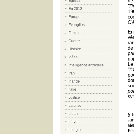
ne
Eglises
"l'i
En 2012
190
co
Europe
C'
Evangiles
En
Famille
vé
Guerre
ra
de
Histoire
pa
Idées
pa
L
Intelligence artificielle
"l'
Iran
po
do
Irlande
so
Italie
po
sy
Justice
La crise
Liban
§ 6
sur
Libye
aie
Liturgie
Pèr