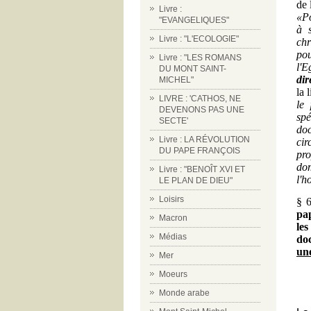
de 
Livre :
«Po
"EVANGELIQUES"
à s
Livre : "L'ECOLOGIE"
chr
po
Livre : "LES ROMANS
l'E
DU MONT SAINT-
dir
MICHEL"
la 
LIVRE : 'CATHOS, NE
le
DEVENONS PAS UNE
spé
SECTE'
doc
Livre : LA RÉVOLUTION
cir
DU PAPE FRANÇOIS
pro
do
Livre : "BENOÎT XVI ET
l'h
LE PLAN DE DIEU"
Loisirs
§ 6
pa
Macron
le
Médias
doc
une
Mer
Moeurs
Monde arabe