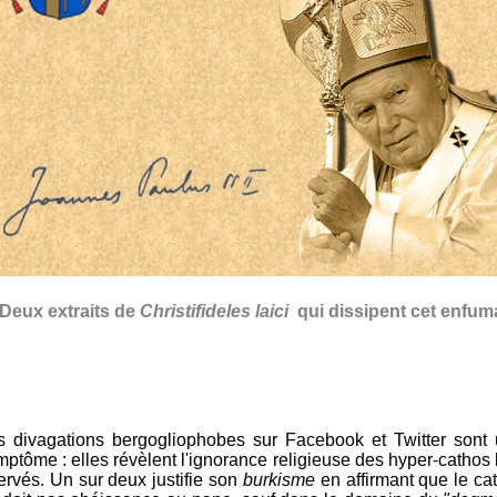
Deux extraits de
Christifideles laici
qui dissipent cet enfum
s divagations bergogliophobes sur Facebook et Twitter sont 
mptôme : elles révèlent l'ignorance religieuse des hyper-cathos 
ervés. Un sur deux justifie son
burkisme
en affirmant que le ca