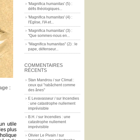
'Magnifica humanitas' (5) :
défis théologiques...
'Magnifica humanitas' (4) :
l'Eglise, l'IA et...
'Magnifica humanitas' (3) :
"Que sommes-nous en...
"Magnifica humanitas" (2) : le
pape, défenseur...
COMMENTAIRES
RÉCENTS
Stan Mandrou /
sur
Climat :
ceux qui "rabâchent comme
age :
des ânes"
E Levavasseur /
sur
Incendies
: une catastrophe nullement
imprévisible
B.H. /
sur
Incendies : une
catastrophe nullement
un utile
imprévisible
les plus
tholique
Olivier Le Pivain /
sur