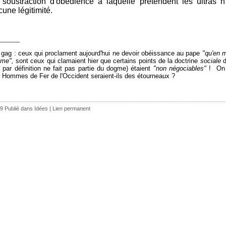
 soustraction d'obédience à laquelle prétendent les ultras 
une légitimité.
_______
 gag : ceux qui proclament aujourd'hui ne devoir obéissance au pape
"qu'en m
me",
sont ceux qui clamaient hier que certains points de la doctrine
sociale
d
i par définition ne fait pas partie du dogme) étaient
"non négociables"
! On 
 Hommes de Fer de l'Occident seraient-ils des étourneaux ?
9 Publié dans
Idées
|
Lien permanent