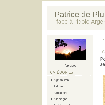
Patrice de Plun
"face à l'idole Arg
«
10
Po
se
À propos
CATÉGORIES
Afghanistan
Afrique
Agriculture
Allemagne