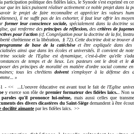
la participation politique des fidèles laïcs, le Synode s'est exprimé en ce
ur que les laïcs puissent réaliser activement ce noble projet dans la po
avoir le projet de faire reconnaître et apprécier les valeurs hum
étiennes), il ne suffit pas de les exhorter, il faut leur offrir les moye
ur
former leur conscience sociale,
spécialement dans la doctrine so
glise, qui renferme des
principes de réflexion,
des
critères de jugeme
ectives pour l'action
(cf. Congrégation pour la doctrine de la foi,
Instru
liberté chrétienne et la libération,
§ 72). Cette doctrine doit se trouver 
programme de base de la catéchèse
et être expliquée dans des 
cialisées ainsi que dans les écoles et universités. Il convient de not
trine sociale de l'Eglise est dynamique, c'est-à-dire qu'elle s'ad
constances de temps et de lieux. Les pasteurs ont le droit et le
d
poser des principes de moralité en matière d'ordre social comme en 
maines; tous les chrétiens
doivent
s'employer à la défense des d
omme... »
1 - << ...L'oeuvre éducative est avant tout le fait de
l'Eglise unive
pe
y exerce son rôle de
premier formateur des fidèles laïcs.
.. Non s
s paroles qu'il prononce lui-même,
mais aussi celles que transme
uments des divers dicastères du Saint-Siège
demandent à être écout
 docilité aimante
par les fidèles laïcs. >>