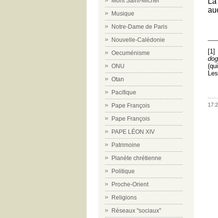
La
Mont Saint-Michel
auc
Musique
Notre-Dame de Paris
___
Nouvelle-Calédonie
[1]
Oecuménisme
dog
(qu
ONU
Les
Otan
Pacifique
17:2
Pape François
Pape François
PAPE LÉON XIV
Patrimoine
Planète chrétienne
Politique
Proche-Orient
Religions
Réseaux "sociaux"