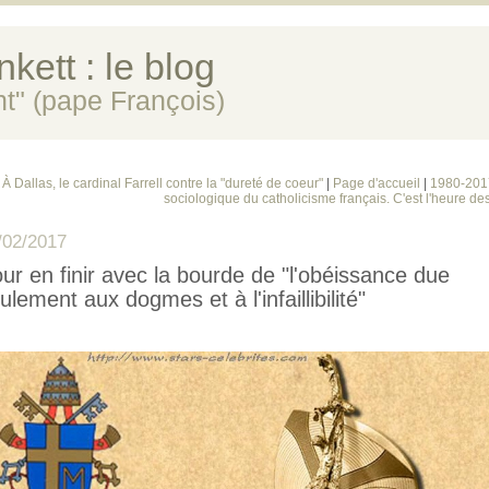
kett : le blog
ent" (pape François)
 À Dallas, le cardinal Farrell contre la "dureté de coeur"
|
Page d'accueil
|
1980-2017
sociologique du catholicisme français. C'est l'heure des
/02/2017
ur en finir avec la bourde de "l'obéissance due
ulement aux dogmes et à l'infaillibilité"