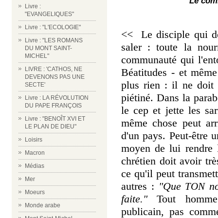
Le comm
Livre :
"EVANGELIQUES"
Livre : "L'ECOLOGIE"
<< Le disciple qui do
Livre : "LES ROMANS
saler : toute la nou
DU MONT SAINT-
MICHEL"
communauté qui l'ento
LIVRE : 'CATHOS, NE
Béatitudes - et même
DEVENONS PAS UNE
plus rien : il ne doit
SECTE'
piétiné. Dans la para
Livre : LA RÉVOLUTION
DU PAPE FRANÇOIS
le cep et jette les s
Livre : "BENOÎT XVI ET
même chose peut arr
LE PLAN DE DIEU"
d'un pays. Peut-être u
Loisirs
moyen de lui rendre l
Macron
chrétien doit avoir t
Médias
ce qu'il peut transmett
Mer
autres :
"Que
no
TON
Moeurs
faite."
Tout homme 
Monde arabe
publicain, pas comme