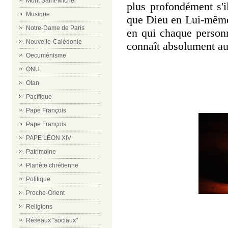
Mont Saint-Michel
plus profondément s'il
Musique
que Dieu en Lui-même 
Notre-Dame de Paris
en qui chaque personn
Nouvelle-Calédonie
connaît absolument au
Oecuménisme
ONU
Otan
Pacifique
Pape François
Pape François
PAPE LÉON XIV
Patrimoine
Planète chrétienne
Politique
Proche-Orient
Religions
Réseaux "sociaux"