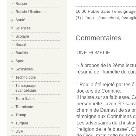
Russie
16:36 Publié dans
Témoignage 
Russie-Ukraine-etc
(1)
| Tags :
jésus christ
,
évangil
Santé
Sciences
Commentaires
Scolaire
Social
UNE HOMÉLIE
Société
Sport
> à propos de la 2ème lect
Synthèses
résumé de l'homélie du curé
Technologie
" Paul a été rejeté par les 
Témoignage
dockers de Corinthe.
évangélique
Il insiste sur sa faiblesse. 
Terre Sainte
personnelle : avoir été sauv
Terrorisme
chemin de Damas) de sa pré
Trump
témoigne aux Corinthiens qu
Les adversaires du christian
Turquie
"religion de la faiblesse". 
USA
de Dieu, mais cette puissan