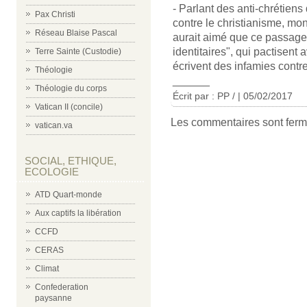
- Parlant des anti-chrétiens 
Pax Christi
contre le christianisme, mo
Réseau Blaise Pascal
aurait aimé que ce passage 
identitaires", qui pactisent 
Terre Sainte (Custodie)
écrivent des infamies contre
Théologie
______
Théologie du corps
Écrit par : PP / | 05/02/2017
Vatican II (concile)
Les commentaires sont ferm
vatican.va
SOCIAL, ETHIQUE,
ECOLOGIE
ATD Quart-monde
Aux captifs la libération
CCFD
CERAS
Climat
Confederation
paysanne