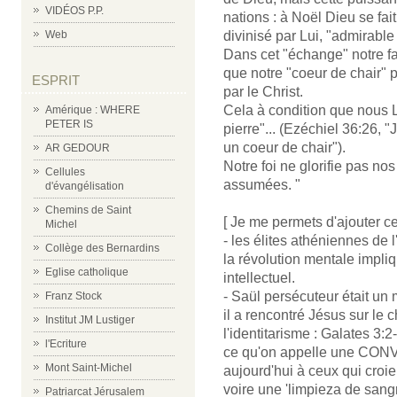
VIDÉOS P.P.
nations : à Noël Dieu se f
divinisé par Lui, "admirabl
Web
Dans cet "échange" notre fai
que notre "coeur de chair" 
ESPRIT
par le Christ.
Cela à condition que nous L
Amérique : WHERE
PETER IS
pierre"... (Ezéchiel 36:26, "
un coeur de chair").
AR GEDOUR
Notre foi ne glorifie pas nos
Cellules
assumées. "
d'évangélisation
Chemins de Saint
[ Je me permets d'ajouter c
Michel
- les élites athéniennes de 
Collège des Bernardins
la révolution mentale impli
Eglise catholique
intellectuel.
- Saül persécuteur était un m
Franz Stock
il a rencontré Jésus sur le
Institut JM Lustiger
l'identitarisme : Galates 3:2-
l'Ecriture
ce qu'on appelle une CONV
Mont Saint-Michel
aujourd'hui à ceux qui croie
voire une 'limpieza de sangr
Patriarcat Jérusalem