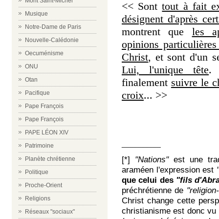
Mont Saint-Michel
<< Sont
tout à fait e
Musique
désignent d'après cer
Notre-Dame de Paris
montrent que
les a
Nouvelle-Calédonie
opinions particulières
Oecuménisme
Christ
, et sont d'un s
ONU
Lui, l'unique tête
. 
finalement
suivre le 
Otan
croix
... >>
Pacifique
Pape François
Pape François
PAPE LÉON XIV
__________
Patrimoine
[*]
"Nations"
est une trad
Planète chrétienne
araméen l'expression est
"
Politique
que celui des
"fils d'Abr
Proche-Orient
préchrétienne de
"religion
Religions
Christ change cette persp
christianisme est donc vu
Réseaux "sociaux"