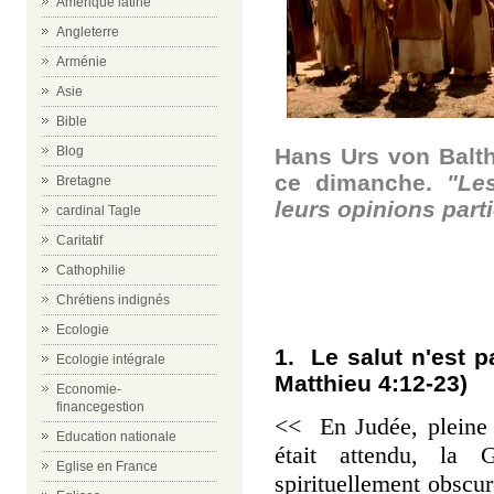
Amérique latine
Angleterre
Arménie
Asie
Bible
Hans Urs von Balt
Blog
ce dimanche.
"Le
Bretagne
leurs opinions parti
cardinal Tagle
Caritatif
Cathophilie
Chrétiens indignés
Ecologie
1. Le salut n'est pa
Ecologie intégrale
Matthieu 4:12-23)
Economie-
financegestion
<< En Judée, pleine d
Education nationale
était attendu, la 
Eglise en France
spirituellement obscur