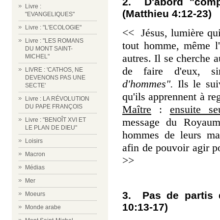
2. D'abord "compr
Livre :
(Matthieu 4:12-23)
"EVANGELIQUES"
Livre : "L'ECOLOGIE"
<< Jésus, lumière qui 
Livre : "LES ROMANS
tout homme, même l
DU MONT SAINT-
autres. Il se cherche 
MICHEL"
de faire d'eux, s
LIVRE : 'CATHOS, NE
DEVENONS PAS UNE
d'hommes".
Ils le sui
SECTE'
qu'ils apprennent à re
Livre : LA RÉVOLUTION
Maître
:
ensuite se
DU PAPE FRANÇOIS
message du Royaume 
Livre : "BENOÎT XVI ET
LE PLAN DE DIEU"
hommes de leurs maux
Loisirs
afin de pouvoir agir 
Macron
>>
Médias
Mer
3. Pas de partis 
Moeurs
10:13-17)
Monde arabe