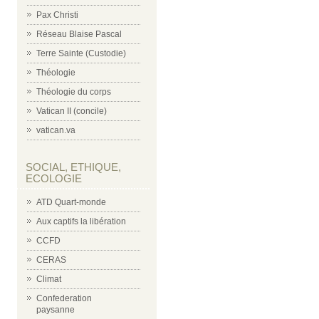
Pax Christi
Réseau Blaise Pascal
Terre Sainte (Custodie)
Théologie
Théologie du corps
Vatican II (concile)
vatican.va
SOCIAL, ETHIQUE,
ECOLOGIE
ATD Quart-monde
Aux captifs la libération
CCFD
CERAS
Climat
Confederation
paysanne