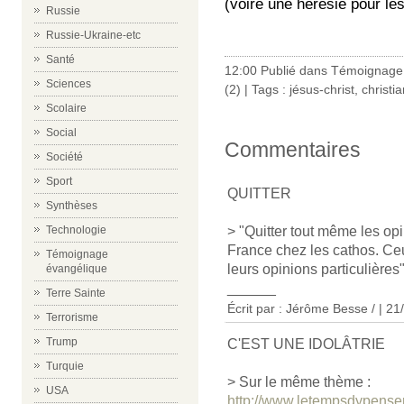
(voire une hérésie pour les
Russie
Russie-Ukraine-etc
Santé
12:00 Publié dans
Témoignage 
Sciences
(2)
| Tags :
jésus-christ
,
christi
Scolaire
Social
Commentaires
Société
Sport
QUITTER
Synthèses
> "Quitter tout même les op
Technologie
France chez les cathos. Ceu
Témoignage
leurs opinions particulières"
évangélique
______
Terre Sainte
Écrit par : Jérôme Besse / | 2
Terrorisme
Trump
C'EST UNE IDOLÂTRIE
Turquie
> Sur le même thème :
USA
http://www.letempsdypenser.f