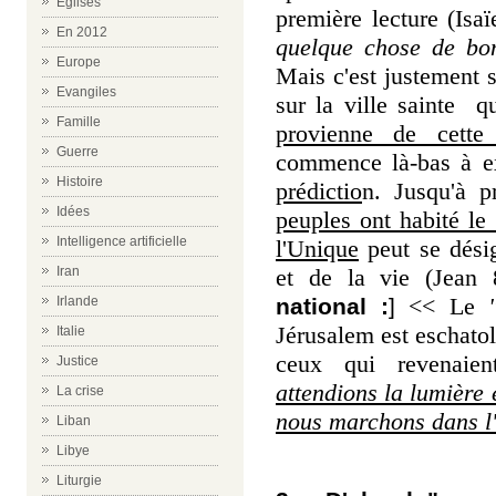
Eglises
première lecture (Isa
En 2012
quelque chose de bo
Europe
Mais c'est justement s
Evangiles
sur la ville sainte q
Famille
provienne de cette 
Guerre
commence là-bas à ex
Histoire
prédictio
n. Jusqu'à p
Idées
peuples ont habité le
Intelligence artificielle
l'Unique
peut se dés
et de la vie (Jea
Iran
<< Le
"
national :
]
Irlande
Jérusalem est eschatol
Italie
ceux qui revenaie
Justice
attendions la lumière e
La crise
nous marchons dans l'
Liban
Libye
Liturgie