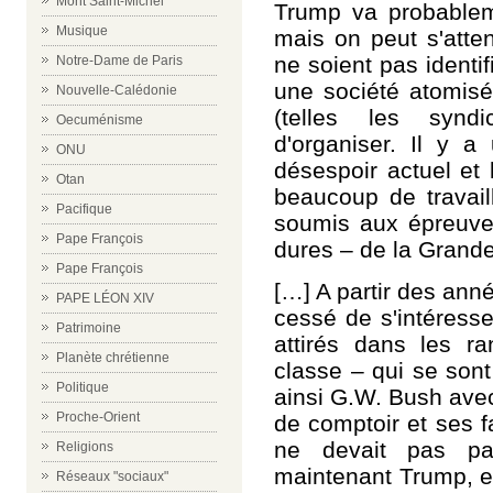
Mont Saint-Michel
Trump va probableme
Musique
mais on peut s'att
ne soient pas identi
Notre-Dame de Paris
une société atomis
Nouvelle-Calédonie
(telles les synd
Oecuménisme
d'organiser.
Il y a 
ONU
désespoir actuel et 
Otan
beaucoup de travail
Pacifique
soumis aux épreuv
Pape François
dures – de la Grand
Pape François
[…] A parti
r
des année
PAPE LÉON XIV
cessé de s'intéresse
Patrimoine
attirés dans les r
Planète chrétienne
classe – qui se sont
Politique
ainsi G.W. Bush av
Proche-Orient
de comptoir et ses f
ne devait pas p
Religions
maintenant Trump, e
Réseaux "sociaux"