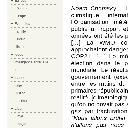
Eglises
Noam Chomsky
– L
En 2012
climatique inter
Europe
l'Organisation mé
Evangiles
publié un rapport é
Famille
années ont été les 
Guerre
[…] La WMO const
Histoire
approchaient danger
Idées
COP21. […] Le mêm
élection dans le p
Intelligence artificielle
mondiale. Le résult
Iran
gouvernement (exéc
Irlande
entre les mains du 
Italie
primaires
républicai
Justice
réalité [climatologi
La crise
qu'on n
e devait pas 
Liban
gaz
par
fracturatio
Libye
''
Nous allons
brûle
n'allons pas nou
Liturgie