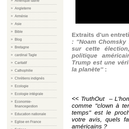
Amérique latine
Angleterre
Arménie
Asie
Bible
Extraits d
'un entret
Blog
:
'
'
Noam Chomsky no
sur cette électio
Bretagne
politique américa
cardinal Tagle
Trump est une vér
Caritatif
la planète
''
:
Cathophilie
Chrétiens indignés
Ecologie
Ecologie intégrale
<<
TruthOut – L'h
Economie-
comme ''clown à tem
financegestion
temps'' est le proc
Education nationale
votre avis, quels f
Eglise en France
américains ?