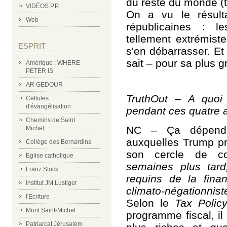
du reste du monde (to
VIDÉOS P.P.
On a vu le résulta
Web
républicaines : l
tellement extrémiste
ESPRIT
s'en débarrasser. Et
sait – pour sa plus 
Amérique : WHERE
PETER IS
AR GEDOUR
TruthOut – A quoi 
Cellules
d'évangélisation
pendant ces quatre 
Chemins de Saint
NC – Ça dépendr
Michel
auxquelles Trump pr
Collège des Bernardins
son cercle de con
Eglise catholique
semaines plus tar
Franz Stock
requins de la fina
Institut JM Lustiger
climato-négationnis
l'Ecriture
Selon le
Tax Policy
Mont Saint-Michel
programme fiscal, il
Patriarcat Jérusalem