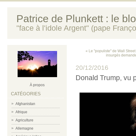
Patrice de Plunkett : le bl
"face à l'idole Argent" (pape Franço
« Le "populiste" de Wall Stree
insurgés demanden
20/12/2016
Donald Trump, vu
À propos
CATÉGORIES
Afghanistan
Afrique
Agriculture
Allemagne