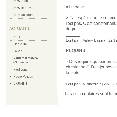
SOS bébé
à Isabelle
SOS fin de vie
Terre solidaire
> J'ai espéré que le comment
l'est pas. C'est consternant
ACTUALITE
degré.
______
AED
Écrit par : Valery Bazin / | 22/
Fidèle 34
REQUINS
La Vie
Patriarcat melkite
> Des requins qui parlent de
d'Antioche
chrétiennes". Des jeunes ca
Paul Jorion
la piété.
Radio Vatican
______
Écrit par : a. ancelin / | 22/12/
UKRAINE
Les commentaires sont ferm