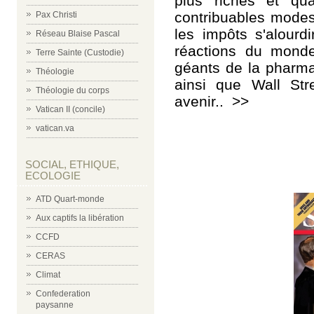
plus riches
et qua
contribuables modes
Pax Christi
les impôts s'alour
Réseau Blaise Pascal
réactions du monde
Terre Sainte (Custodie)
géants de la pharma
Théologie
ainsi que Wall Stre
Théologie du corps
avenir..
>>
Vatican II (concile)
vatican.va
SOCIAL, ETHIQUE,
ECOLOGIE
ATD Quart-monde
Aux captifs la libération
CCFD
CERAS
Climat
Confederation
paysanne