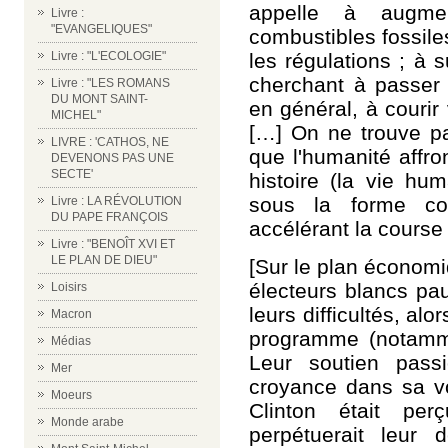
appelle à augmen
Livre :
"EVANGELIQUES"
combustibles fossile
les régulations ; à 
Livre : "L'ECOLOGIE"
cherchant à passer 
Livre : "LES ROMANS
DU MONT SAINT-
en général, à courir 
MICHEL"
[…] On ne trouve pa
LIVRE : 'CATHOS, NE
que l'humanité affro
DEVENONS PAS UNE
SECTE'
histoire (la vie hum
sous la forme
c
Livre : LA RÉVOLUTION
DU PAPE FRANÇOIS
accélérant la course
Livre : "BENOÎT XVI ET
LE PLAN DE DIEU"
[Sur le plan économiq
électeurs blancs pa
Loisirs
leurs difficultés, al
Macron
programme (notamment
Médias
Leur soutien pass
Mer
croyance dans sa v
Moeurs
Clinton était pe
Monde arabe
perpétuerait leur 