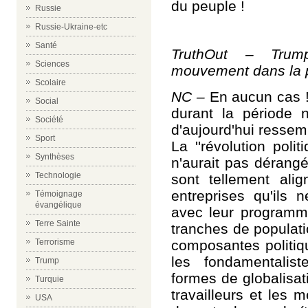
du peuple !
Russie
Russie-Ukraine-etc
Santé
TruthOut – Trump
Sciences
mouvement dans la p
Scolaire
NC –
En aucun cas !
Social
durant la période 
Société
d'aujourd'hui ressem
Sport
La ''révolution poli
Synthèses
n'aurait pas
dérang
Technologie
sont tellement alig
entreprises qu'ils 
Témoignage
évangélique
avec leur programme 
Terre Sainte
tranches de populati
composantes politiqu
Terrorisme
les fondamentalist
Trump
formes de globalisat
Turquie
travailleurs et les
USA