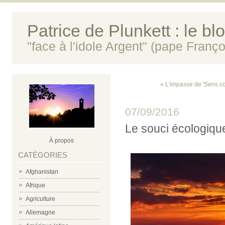
Patrice de Plunkett : le bl
"face à l'idole Argent" (pape Franço
« L'impasse de 'Sens co
07/09/2016
Le souci écologique 
À propos
CATÉGORIES
Afghanistan
Afrique
Agriculture
Allemagne