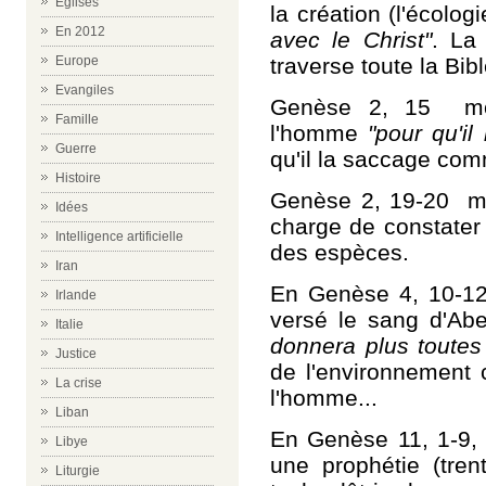
Eglises
la création (l'écologi
En 2012
avec le Christ"
. La
traverse toute la Bib
Europe
Evangiles
Genèse 2, 15 mon
Famille
l'homme
"pour qu'il
Guerre
qu'il la saccage comm
Histoire
Genèse 2, 19-20 mo
Idées
charge de constater 
Intelligence artificielle
des espèces.
Iran
En Genèse 4, 10-1
Irlande
versé le sang d'Ab
Italie
donnera plus toutes
Justice
de l'environnement 
La crise
l'homme...
Liban
En Genèse 11, 1-9, l
Libye
une prophétie (tren
Liturgie