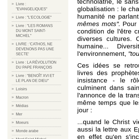
technolâtrie, le sans
Livre :
globalisation : le ch
"EVANGELIQUES"
humanité ne parlan
Livre : "L'ECOLOGIE"
mêmes mots".
Pour 
Livre : "LES ROMANS
condition de l'être
DU MONT SAINT-
MICHEL"
diverses cultures. 
LIVRE : 'CATHOS, NE
humaine... Diversi
DEVENONS PAS UNE
l'environnement,
"tou
SECTE'
Livre : LA RÉVOLUTION
Ces idées se retr
DU PAPE FRANÇOIS
livres des prophèt
Livre : "BENOÎT XVI ET
insistance - le rôl
LE PLAN DE DIEU"
culminent dans sai
Loisirs
l'annonce de la tran
Macron
même temps que les
Médias
jour :
Mer
...quand le Christ 
Moeurs
aussi la lettre aux
Monde arabe
en effet qu'en s'in