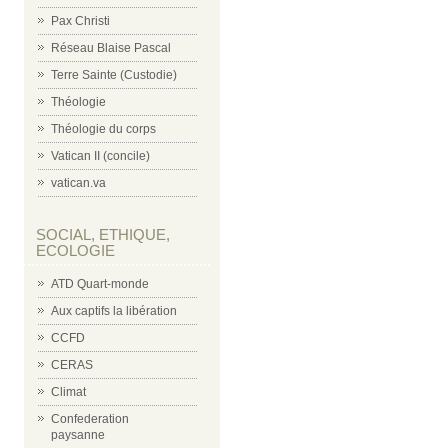
Pax Christi
Réseau Blaise Pascal
Terre Sainte (Custodie)
Théologie
Théologie du corps
Vatican II (concile)
vatican.va
SOCIAL, ETHIQUE,
ECOLOGIE
ATD Quart-monde
Aux captifs la libération
CCFD
CERAS
Climat
Confederation
paysanne