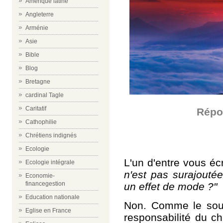
Amérique latine
Angleterre
Arménie
Asie
Bible
Blog
Bretagne
cardinal Tagle
Caritatif
Répon
Cathophilie
Chrétiens indignés
Ecologie
L'un d'entre vous écr
Ecologie intégrale
n'est pas surajouté
Economie-
financegestion
un effet de mode ?"
Education nationale
Non. Comme le soul
Eglise en France
responsabilité du ch