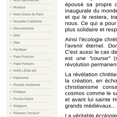
Mont Saint-Michel
épousé sa propre cr
Musique
inaugurale du monde
Notre-Dame de Paris
et qui le restera, t
Nouvelle-Calédonie
nous. Ce qui a pour 
plus solidaire et res
Oecuménisme
ONU
Ainsi l'écologie chr
Otan
l'avenir éternel. Do
Pacifique
C'est aussi le cas de
Pape François
est une
"course"
(s
révolution permanen
Pape François
PAPE LÉON XIV
La révélation chréti
Patrimoine
la création, en écho
Planète chrétienne
christianisme con
cosmos comme le sav
Politique
et avant lui sainte 
Proche-Orient
grands médiévaux...
Religions
Réseaux "sociaux"
La véritable écologie