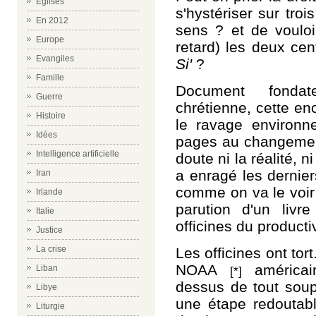
Eglises
s'hystériser sur tro
En 2012
sens ? et de vouloi
Europe
retard) les deux ce
Evangiles
Si'
?
Famille
Document fondate
Guerre
chrétienne, c
ette en
Histoire
le ravage environne
Idées
pages au changement
Intelligence artificielle
doute ni la réalité,
a enragé les dernier
Iran
comme on va le voir
Irlande
parution d'un livre
Italie
officines du producti
Justice
La crise
Les officines ont tort
NOAA
américain
Liban
[*]
dessus de tout sou
Libye
une étape redoutabl
Liturgie