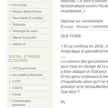
Marchés. Ce sont d'ailleurs
Pax Christi
fantasmatique envers l'écol
incendiaires. ]
Réseau Blaise Pascal
Terre Sainte (Custodie)
réponse au commentaire
Théologie
Écrit par : Renaud / | 04/08/20
Théologie du corps
QUE FAIRE
Vatican II (concile)
vatican.va
> Et ça continue en 2016 , t
Antarctique le permafrost f
.....
SOCIAL, ETHIQUE,
ECOLOGIE
La carence des gouvernement
pour mise en danger de la v
ATD Quart-monde
a bien attaqué un Etat pour 
Aux captifs la libération
Et les gens continuent à me
d'inquiétude, alors qu'il ne
CCFD
pollution et le réchauffement
CERAS
Que faire ?
Climat
Confederation
NL
paysanne