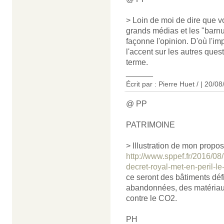
> Loin de moi de dire que v
grands médias et les "barnum
façonne l'opinion. D'où l'im
l'accent sur les autres ques
terme.
______
Écrit par : Pierre Huet / | 20/0
@ PP
PATRIMOINE
> Illustration de mon propos
http://www.sppef.fr/2016/0
decret-royal-met-en-peril-le
ce seront des bâtiments déf
abandonnées, des matériaux 
contre le CO2.
PH