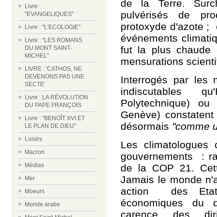
de la Terre. Surc
Livre :
pulvérisés de pr
"EVANGELIQUES"
protoxyde d'azote ; é
Livre : "L'ECOLOGIE"
événements climatiq
Livre : "LES ROMANS
fut la plus chaude 
DU MONT SAINT-
MICHEL"
mensurations scienti
LIVRE : 'CATHOS, NE
DEVENONS PAS UNE
Interrogés par les 
SECTE'
indiscutables 
Livre : LA RÉVOLUTION
Polytechnique) ou 
DU PAPE FRANÇOIS
Genève) constatent 
Livre : "BENOÎT XVI ET
désormais
"comme un
LE PLAN DE DIEU"
Loisirs
Les climatologues c
Macron
gouvernements : rap
Médias
de la COP 21. Cet
Jamais le monde n'a 
Mer
action des Etat
Moeurs
économiques du dé
Monde arabe
carence des diri