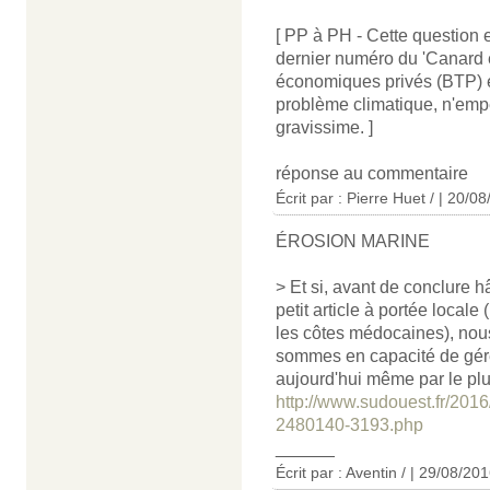
[ PP à PH - Cette question 
dernier numéro du 'Canard 
économiques privés (BTP) et
problème climatique, n'empê
gravissime. ]
réponse au commentaire
Écrit par : Pierre Huet / | 20/0
ÉROSION MARINE
> Et si, avant de conclure 
petit article à portée locale
les côtes médocaines), nou
sommes en capacité de gére
aujourd'hui même par le plu
http://www.sudouest.fr/2016
2480140-3193.php
______
Écrit par : Aventin / | 29/08/20