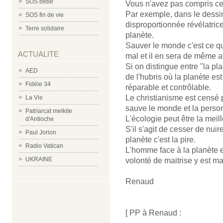
SOS bébé
Vous n'avez pas compris ce q
Par exemple, dans le dessi
SOS fin de vie
disproportionnée révélatrice
Terre solidaire
planète.
Sauver le monde c'est ce qu
ACTUALITE
mal et il en sera de même av
Si on distingue entre "la pl
AED
de l'hubris où la planète 
Fidèle 34
réparable et contrôlable.
Le christianisme est censé p
La Vie
sauve le monde et la personn
Patriarcat melkite
L'écologie peut être la mei
d'Antioche
S'il s'agit de cesser de nuire
Paul Jorion
planète c'est la pire.
Radio Vatican
L'homme face à la planète
UKRAINE
volonté de maitrise y est ma
Renaud
[ PP à Renaud :