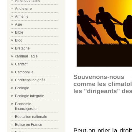
Amérique latine
Angleterre
Arménie
Asie
Bible
Blog
Bretagne
cardinal Tagle
Caritatif
Cathophilie
Souvenons-nous 
Chrétiens indignés
comme les climatolo
Ecologie
les "dirigeants" des
Ecologie intégrale
Economie-
financegestion
Education nationale
Eglise en France
Peut-on prier la dro