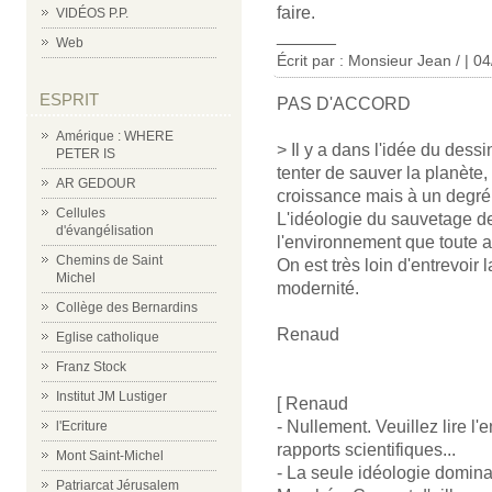
faire.
VIDÉOS P.P.
______
Web
Écrit par : Monsieur Jean / | 0
ESPRIT
PAS D'ACCORD
Amérique : WHERE
> Il y a dans l'idée du dessi
PETER IS
tenter de sauver la planète
AR GEDOUR
croissance mais à un degré 
Cellules
L'idéologie du sauvetage de
d'évangélisation
l'environnement que toute a
Chemins de Saint
On est très loin d'entrevoir l
Michel
modernité.
Collège des Bernardins
Renaud
Eglise catholique
Franz Stock
Institut JM Lustiger
[ Renaud
- Nullement. Veuillez lire l'
l'Ecriture
rapports scientifiques...
Mont Saint-Michel
- La seule idéologie domina
Patriarcat Jérusalem