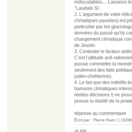
indiscutables.... Laissons les
"Laudato Si'.
2. L'argument de votre rétic
climatiques passées) est pr
particulier par les glaciolo
données du passé qu'ils cons
changement climatique cont
de Jouzel.
3. Contester le facteur anth
C'est l'attitude anti-ration
puisse commettre la moindre 
seulement des faits politiq
judéo-chrétienne).
4. Le fait que des intérêts 
barnums climatiques intern
réelles décisions !) ne prouv
prouve la réalité de la pirate
réponse au commentaire
Écrit par : Pierre Huet / | 15/0
@ PP