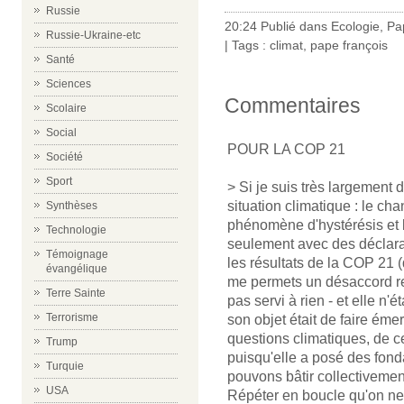
Russie
20:24 Publié dans
Ecologie
,
Pa
Russie-Ukraine-etc
| Tags :
climat
,
pape françois
Santé
Sciences
Commentaires
Scolaire
Social
POUR LA COP 21
Société
Sport
> Si je suis très largement
situation climatique : le c
Synthèses
phénomène d'hystérésis et 
Technologie
seulement avec des déclarati
Témoignage
les résultats de la COP 21 (q
évangélique
me permets un désaccord re
Terre Sainte
pas servi à rien - et elle n'
Terrorisme
son objet était de faire é
questions climatiques, de ce
Trump
puisqu'elle a posé des fond
Turquie
pouvons bâtir collectivemen
USA
Répéter en boucle qu'on ne