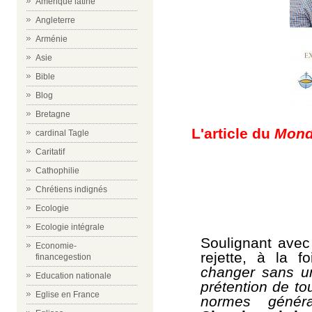
Amérique latine
Angleterre
Arménie
Asie
Bible
Blog
Bretagne
L'article du
Mond
cardinal Tagle
Caritatif
Cathophilie
Chrétiens indignés
Ecologie
Ecologie intégrale
Soulignant avec
Economie-
rejette, à la fo
financegestion
changer sans un
Education nationale
prétention de to
Eglise en France
normes général