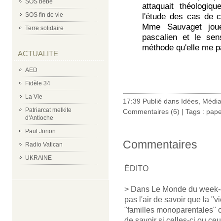
SOS bébé
attaquait théologiqu
SOS fin de vie
l'étude des cas de 
Mme Sauvaget joue
Terre solidaire
pascalien et le se
méthode qu'elle me pa
ACTUALITE
AED
Fidèle 34
La Vie
17:39 Publié dans
Idées
,
Médi
Patriarcat melkite
Commentaires (6)
| Tags :
pape
d'Antioche
Paul Jorion
Commentaires
Radio Vatican
UKRAINE
ÉDITO
> Dans Le Monde du week-end
pas l'air de savoir que la "
"familles monoparentales" 
de savoir si celles-ci ou ceu