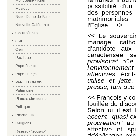
Mont Saint-Michel
possibilité d'u
Musique
des personnes 
Notre-Dame de Paris
matrimoniales
l'Eglise... >>
Nouvelle-Calédonie
Oecuménisme
<< Le souverain
mariage cath
ONU
d'antidote aux
Otan
caractérisée, 
Pacifique
provisoire”. “Ce
Pape François
l'environnement 
affectives,
écrit-
Pape François
utilise et jette
PAPE LÉON XIV
presse, tant que 
Patrimoine
<<
François y co
Planète chrétienne
fouillée du disco
Politique
Selon lui, il es
accent quasi-e
Proche-Orient
procréation”
au 
Religions
affective et sp
Réseaux "sociaux"
“idéalisation e