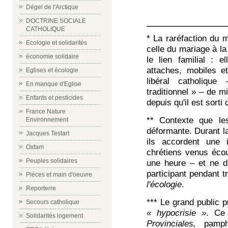
Dégel de l'Arctique
_____________
DOCTRINE SOCIALE
CATHOLIQUE
*
La raréfaction du m
Ecologie et solidarités
celle du mariage à l
économie solidaire
le lien familial : 
attaches, mobiles e
Eglises et écologie
libéral catholiqu
En manque d'Eglise
t
raditionnel » – de m
Enfants et pesticides
depuis qu'il est sort
France Nature
** Co
ntexte
qu
e le
Environnement
déformante. Durant 
Jacques Testart
ils accordent une
Oxfam
c
hrétiens
venus écou
Peuples solidaires
une heure –
et ne
d
participant pendant t
Pièces et main d'oeuvre
l'écologie
.
Reporterre
***
Le grand public 
Secours catholique
« hypocrisie »
.
Ce 
Solidarités logement
Provinciales,
pamphl