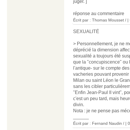
juger. ]
réponse au commentaire
Écrit par : Thomas Mousset / |
SEXUALITÉ
> Personnellement, je ne me
déprécié la dimension affect
sexualité a toujours été s
que la "concupiscence" ou l
l'antique- sur le compte des
vacheries pouvant provenir 
Milan ou saint Léon le Gran
sans les cibler particulièrem
"Enfin Jean-Paul II vint", p
c'est un peu tard, mais heur
divin.
Nota : je ne pense pas méco
______
Écrit par : Fernand Naudin / |