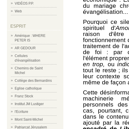
VIDÉOS P.P.
du mariage chr
évangélisation...
Web
Pourquoi ce sile
ESPRIT
spirituel d'
Amor
raison d'êtr
Amérique : WHERE
fonctionnement
d
PETER IS
traitement de l'a
AR GEDOUR
de foi : par 
Cellules
l'élément propr
d'évangélisation
en trop,
ou
indi
Chemins de Saint
tout le reste ;
il
Michel
leur co
ntexte
soc
Collège des Bernardins
même de façon ar
Eglise catholique
Cette désinforma
Franz Stock
machinerie m
personnels des 
Institut JM Lustiger
cas, pourtant, c
l'Ecriture
dans le contenu d
Mont Saint-Michel
ajouté par la ré
encadré de
Lib
Patriarcat Jérusalem