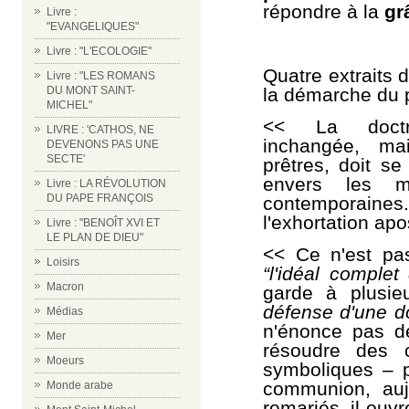
répondre à la
gr
Livre :
"EVANGELIQUES"
Livre : "L'ECOLOGIE"
Quatre extraits d
Livre : "LES ROMANS
la démarche du 
DU MONT SAINT-
MICHEL"
<< La doctr
LIVRE : 'CATHOS, NE
inchangée, mai
DEVENONS PAS UNE
SECTE'
prêtres, doit s
envers les mul
Livre : LA RÉVOLUTION
DU PAPE FRANÇOIS
contemporaine
l'exhortation apo
Livre : "BENOÎT XVI ET
LE PLAN DE DIEU"
<< Ce n'est pas
Loisirs
“l'idéal complet
Macron
garde à plusie
défense d'une do
Médias
n'énonce pas de
Mer
résoudre des 
Moeurs
symboliques – p
communion, auj
Monde arabe
remariés, il ouv