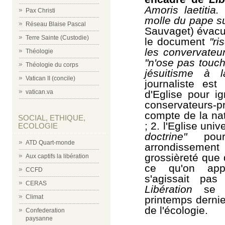
Amoris laetitia.
S
Pax Christi
molle du pape sur
Réseau Blaise Pascal
Sauvaget) évacue
Terre Sainte (Custodie)
le document
"ri
les convervateur
Théologie
"n'ose pas touch
Théologie du corps
jésuitisme à l
Vatican II (concile)
journaliste est
d'Eglise pour i
vatican.va
conservateurs-
compte de la na
SOCIAL, ETHIQUE,
; 2. l'Eglise uni
ECOLOGIE
doctrine"
pour 
ATD Quart-monde
arrondissemen
grossièreté que 
Aux captifs la libération
ce qu'on app
CCFD
s'agissait pa
CERAS
Libération
se mo
Climat
printemps dernie
de l'écologie.
Confederation
paysanne