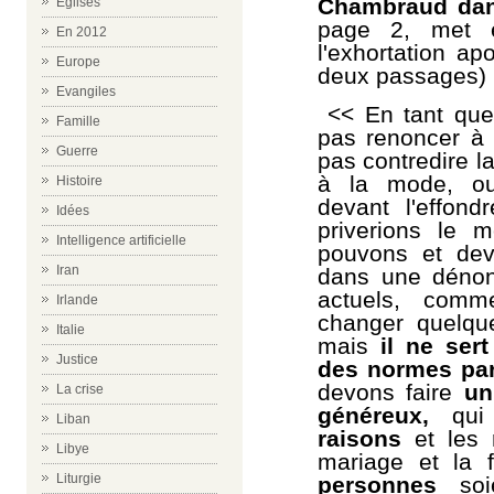
Chambraud da
Eglises
page 2,
met en
En 2012
l'exhortation ap
Europe
deux passages) 
Evangiles
<< En tant que
Famille
pas renoncer à 
Guerre
pas contredire la
à la mode, ou 
Histoire
devant l'effon
Idées
priverions le 
Intelligence artificielle
pouvons et devo
Iran
dans une dénon
actuels, comm
Irlande
changer quelqu
Italie
mais
il ne ser
Justice
des normes par 
devons faire
un
La crise
généreux,
qui
Liban
raisons
et les
m
Libye
mariage et la 
Liturgie
personnes
so