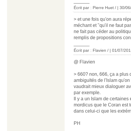
______
Écrit par : Pierre Huet / | 30/0
> et une fois qu'on aura répé
méchant et "qu'il ne faut pas 
ne fait pas céder au politiq
remplis de propositions cons
______
Écrit par : Flavien / | 01/07/20
@ Flavien
> 660? non, 666, ça a plus d
ambiguïtés de l'Islam qu'on 
vaudrait mieux dialoguer av
par exemple.
Il y a un Islam de certaines
mordicus que le Coran est t
dans celui-ci que les extrém
PH