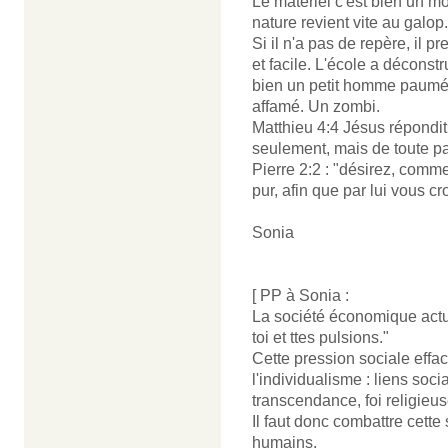
Le matériel c'est bien un m
nature revient vite au galop.
Si il n'a pas de repère, il p
et facile. L'école a déconstru
bien un petit homme paumé
affamé. Un zombi.
Matthieu 4:4 Jésus répondit:
seulement, mais de toute pa
Pierre 2:2 : "désirez, comme
pur, afin que par lui vous cr
Sonia
[ PP à Sonia :
La société économique actuell
toi et ttes pulsions."
Cette pression sociale effac
l'individualisme : liens soci
transcendance, foi religieus
Il faut donc combattre cett
humains.