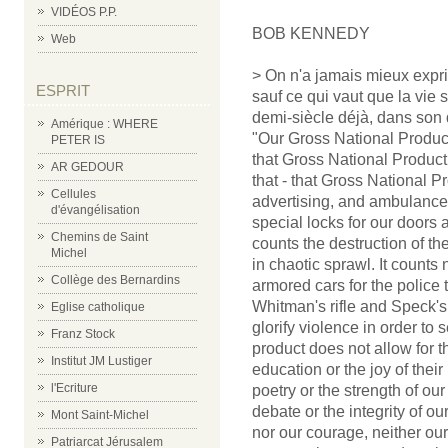
VIDÉOS P.P.
BOB KENNEDY
Web
> On n'a jamais mieux expri
ESPRIT
sauf ce qui vaut que la vie
demi-siècle déjà, dans son 
Amérique : WHERE
"Our Gross National Product,
PETER IS
that Gross National Product 
AR GEDOUR
that - that Gross National P
Cellules
advertising, and ambulances
d'évangélisation
special locks for our doors 
Chemins de Saint
counts the destruction of t
Michel
in chaotic sprawl. It coun
Collège des Bernardins
armored cars for the police to
Whitman's rifle and Speck's
Eglise catholique
glorify violence in order to 
Franz Stock
product does not allow for th
Institut JM Lustiger
education or the joy of their
l'Ecriture
poetry or the strength of our
debate or the integrity of our
Mont Saint-Michel
nor our courage, neither our
Patriarcat Jérusalem