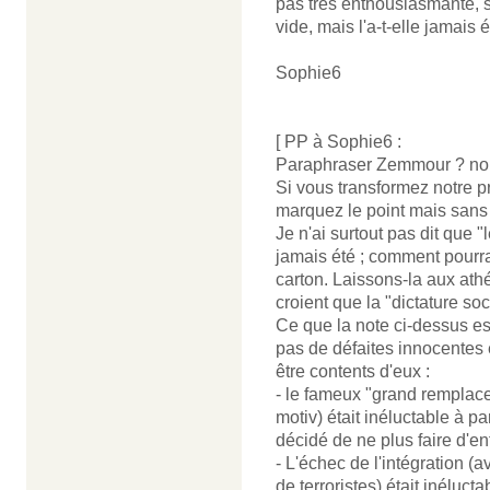
pas très enthousiasmante, s
vide, mais l'a-t-elle jamais 
Sophie6
[ PP à Sophie6 :
Paraphraser Zemmour ? nous
Si vous transformez notre pr
marquez le point mais sans
Je n'ai surtout pas dit que "l
jamais été ; comment pourrai
carton. Laissons-la aux athé
croient que la "dictature so
Ce que la note ci-dessus ess
pas de défaites innocentes 
être contents d'eux :
- le fameux "grand remplace
motiv) était inéluctable à p
décidé de ne plus faire d'en
- L'échec de l'intégration 
de terroristes) était inéluc