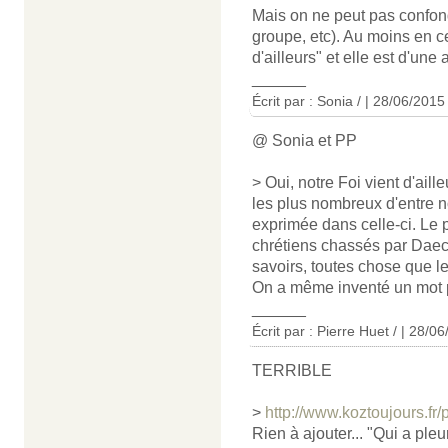
Mais on ne peut pas confondr
groupe, etc). Au moins en ce
d'ailleurs" et elle est d'une 
______
Écrit par : Sonia / | 28/06/2015
@ Sonia et PP
> Oui, notre Foi vient d'ail
les plus nombreux d'entre no
exprimée dans celle-ci. Le 
chrétiens chassés par Daech
savoirs, toutes chose que l
On a même inventé un mot p
______
Écrit par : Pierre Huet / | 28/0
TERRIBLE
>
http://www.koztoujours.fr/
Rien à ajouter... "Qui a ple