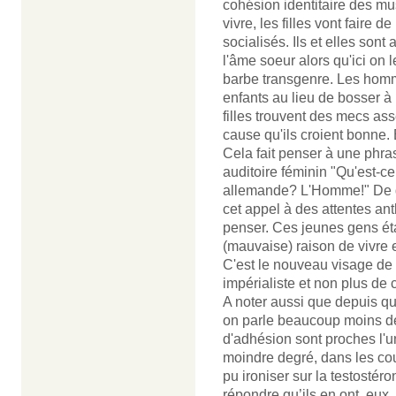
cohésion identitaire des mu
vivre, les filles vont faire de
socialisés. Ils et elles sont
l'âme soeur alors qu'ici o
barbe transgenre. Les homm
enfants au lieu de bosser à 
filles trouvent des mecs ass
cause qu'ils croient bonne. 
Cela fait penser à une phras
auditoire féminin "Qu'est-c
allemande? L'Homme!" De qu
cet appel à des attentes an
penser. Ces jeunes gens ét
(mauvaise) raison de vivre e
C'est le nouveau visage de l'
impérialiste et non plus de 
A noter aussi que depuis q
on parle beaucoup moins d
d'adhésion sont proches l'u
moindre degré, dans les cou
pu ironiser sur la testostér
répondre qu’ils en ont, eux.