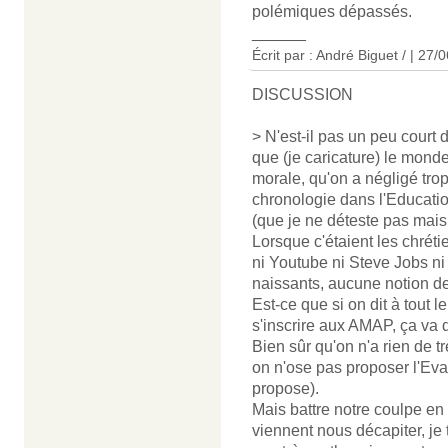
polémiques dépassés.
______
Écrit par : André Biguet / | 27/
DISCUSSION
> N'est-il pas un peu court d
que (je caricature) le monde 
morale, qu'on a négligé tro
chronologie dans l'Educati
(que je ne déteste pas mais 
Lorsque c'étaient les chrétien
ni Youtube ni Steve Jobs n
naissants, aucune notion d
Est-ce que si on dit à tout l
s'inscrire aux AMAP, ça va
Bien sûr qu'on n'a rien de t
on n'ose pas proposer l'Evan
propose).
Mais battre notre coulpe en d
viennent nous décapiter, je 