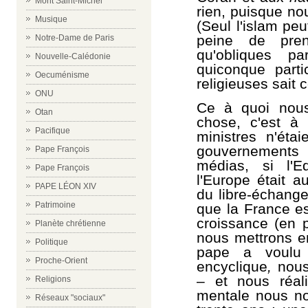
Mont Saint-Michel
rien, puisque no
Musique
(Seul l'islam peu
peine de pren
Notre-Dame de Paris
qu'obliques pa
Nouvelle-Calédonie
quiconque parti
Oecuménisme
religieuses sait c
ONU
Ce à quoi nous
Otan
chose, c'est à 
Pacifique
ministres n'éta
gouvernements 
Pape François
médias, si l'Ed
Pape François
l'Europe était a
PAPE LÉON XIV
du libre-échange
Patrimoine
que la France es
croissance (en p
Planète chrétienne
nous mettrons e
Politique
pape a voulu
Proche-Orient
encyclique
,
nous
– et nous réal
Religions
mentale nous n
Réseaux "sociaux"