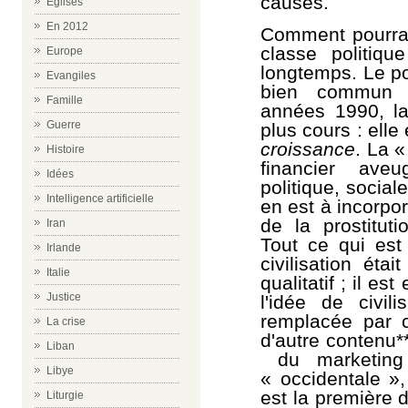
causes.
Eglises
En 2012
Comment pourrai
classe politiqu
Europe
longtemps. Le pol
Evangiles
bien commun d
Famille
années 1990, l
Guerre
plus cours : elle
croissance
. La 
Histoire
financier aveu
Idées
politique, social
Intelligence artificielle
en est à incorpo
de la prostituti
Iran
Tout ce qui est 
Irlande
civilisation ét
Italie
qualitatif ; il e
Justice
l'idée de civil
remplacée par 
La crise
d'autre contenu*
Liban
du marketing 
Libye
« occidentale »
est la première d
Liturgie