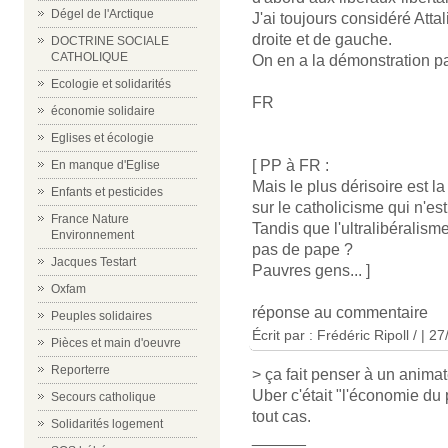
Dégel de l'Arctique
J'ai toujours considéré Att
droite et de gauche.
DOCTRINE SOCIALE
CATHOLIQUE
On en a la démonstration pa
Ecologie et solidarités
FR
économie solidaire
Eglises et écologie
[ PP à FR :
En manque d'Eglise
Mais le plus dérisoire est la
Enfants et pesticides
sur le catholicisme qui n'est
France Nature
Tandis que l'ultralibéralisme
Environnement
pas de pape ?
Jacques Testart
Pauvres gens... ]
Oxfam
réponse au commentaire
Peuples solidaires
Écrit par : Frédéric Ripoll / | 2
Pièces et main d'oeuvre
Reporterre
> ça fait penser à un animat
Uber c'était "l'économie du 
Secours catholique
tout cas.
Solidarités logement
______