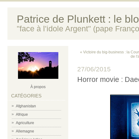
Patrice de Plunkett : le bl
"face à l'idole Argent" (pape Franço
« Victoire du big-business : la Co
de l'
27/06/2015
Horror movie : Daec
À propos
CATÉGORIES
Afghanistan
Afrique
Agriculture
Allemagne