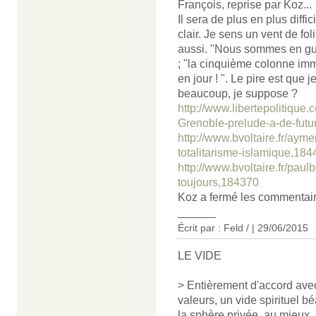
François, reprise par Koz...
Il sera de plus en plus diffi
clair. Je sens un vent de fo
aussi. "Nous sommes en guerr
; "la cinquième colonne immi
en jour ! ". Le pire est que
beaucoup, je suppose ?
http://www.libertepolitique.
Grenoble-prelude-a-de-future
http://www.bvoltaire.fr/aym
totalitarisme-islamique,18
http://www.bvoltaire.fr/paul
toujours,184370
Koz a fermé les commentaires
______
Écrit par : Feld / | 29/06/2015
LE VIDE
> Entièrement d'accord avec
valeurs, un vide spirituel bé
la sphère privée, au mieux