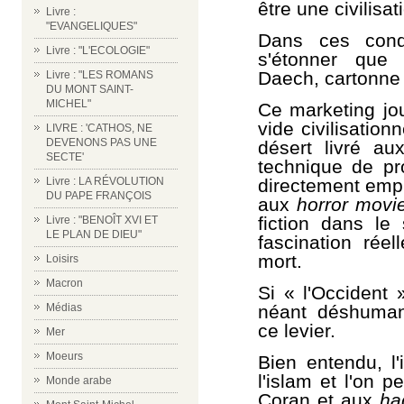
être une civilisat
Livre :
"EVANGELIQUES"
Dans ces condi
Livre : "L'ECOLOGIE"
s'étonner que 
Daech, cartonne 
Livre : "LES ROMANS
DU MONT SAINT-
MICHEL"
Ce marketing jou
vide civilisatio
LIVRE : 'CATHOS, NE
DEVENONS PAS UNE
désert livré au
SECTE'
technique de p
directement empr
Livre : LA RÉVOLUTION
DU PAPE FRANÇOIS
aux
horror movi
fiction dans le
Livre : "BENOÎT XVI ET
LE PLAN DE DIEU"
fascination réel
mort.
Loisirs
Macron
Si « l'Occident 
néant déshumani
Médias
ce levier.
Mer
Moeurs
Bien entendu, l
l'islam et l'on p
Monde arabe
Coran et aux
ha