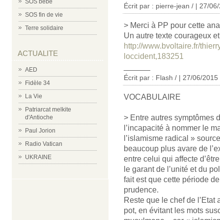
SOS bébé
Écrit par : pierre-jean / | 27/0
SOS fin de vie
> Merci à PP pour cette anal
Terre solidaire
Un autre texte courageux et 
http://www.bvoltaire.fr/thie
ACTUALITE
loccident,183251
______
AED
Écrit par : Flash / | 27/06/2015
Fidèle 34
VOCABULAIRE
La Vie
Patriarcat melkite
> Entre autres symptômes de 
d'Antioche
l’incapacité à nommer le ma
Paul Jorion
l’islamisme radical » sourc
Radio Vatican
beaucoup plus avare de l’ex
UKRAINE
entre celui qui affecte d’êtr
le garant de l’unité et du p
fait est que cette période d
prudence.
Reste que le chef de l’Etat 
pot, en évitant les mots su