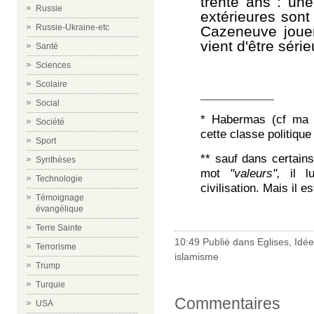
trente ans : un
Russie
extérieures son
Russie-Ukraine-etc
Cazeneuve joue
vient d'être série
Santé
Sciences
Scolaire
_______________
Social
* Habermas (cf ma 
Société
cette classe politique 
Sport
** sauf dans certain
Synthèses
mot
"
valeurs"
,
il lu
Technologie
civilisation. Mais il es
Témoignage
évangélique
Terre Sainte
10:49 Publié dans
Eglises
,
Idée
Terrorisme
islamisme
Trump
Turquie
Commentaires
USA