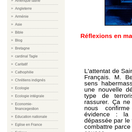
Amérique latine
Angleterre
Arménie
Asie
Bible
Réflexions en mar
Blog
Bretagne
cardinal Tagle
Caritatif
L'attentat de Sai
Cathophilie
Français. M. B
Chrétiens indignés
sens habermassi
une nouvelle dé
Ecologie
type de terro
Ecologie intégrale
rassurer. Ça ne
Economie-
nous confirme
financegestion
évidence : la 
Education nationale
dépassée par le t
Eglise en France
combattre parce 