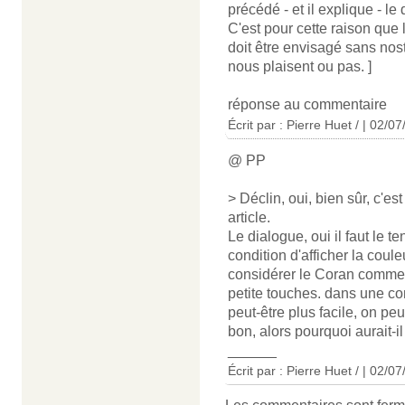
précédé - et il explique - l
C'est pour cette raison que 
doit être envisagé sans nostal
nous plaisent ou pas. ]
réponse au commentaire
Écrit par : Pierre Huet / | 02/0
@ PP
> Déclin, oui, bien sûr, c'e
article.
Le dialogue, oui il faut le t
condition d'afficher la coule
considérer le Coran comme u
petite touches. dans une co
peut-être plus facile, on pe
bon, alors pourquoi aurait-i
______
Écrit par : Pierre Huet / | 02/0