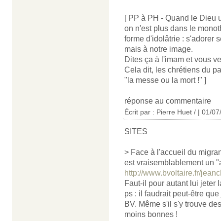
[ PP à PH - Quand le Dieu u
on n'est plus dans le monot
forme d'idolâtrie : s'adore
mais à notre image.
Dites ça à l'imam et vous ver
Cela dit, les chrétiens du 
"la messe ou la mort !" ]
réponse au commentaire
Écrit par : Pierre Huet / | 01/0
SITES
> Face à l'accueil du migran
est vraisemblablement un "a
http://www.bvoltaire.fr/jea
Faut-il pour autant lui jeter 
ps : il faudrait peut-être qu
BV. Même s'il s'y trouve de
moins bonnes !