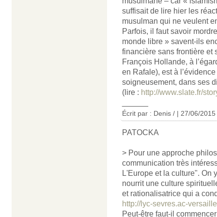
musulmane – car « islamisme 
suffisait de lire hier les ré
musulman qui ne veulent ent
Parfois, il faut savoir mor
monde libre » savent-ils en
financière sans frontière e
François Hollande, à l’éga
en Rafale), est à l’évidence
soigneusement, dans ses dis
(lire :
http://www.slate.fr/st
______
Écrit par : Denis / | 27/06/2015
PATOCKA
> Pour une approche philo
communication très intéress
L'Europe et la culture". On 
nourrit une culture spiritue
et rationalisatrice qui a co
http://lyc-sevres.ac-versaill
Peut-être faut-il commencer