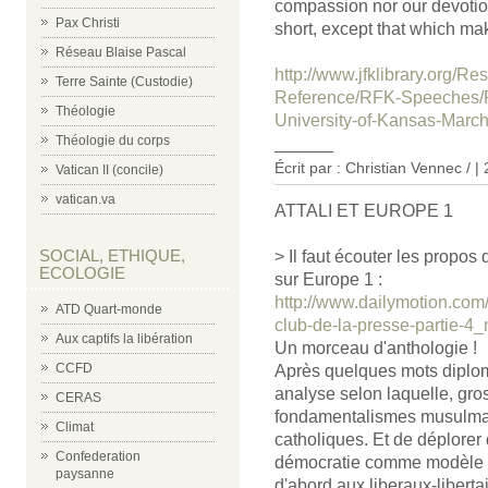
compassion nor our devotion
Pax Christi
short, except that which mak
Réseau Blaise Pascal
http://www.jfklibrary.org/
Terre Sainte (Custodie)
Reference/RFK-Speeches/R
Théologie
University-of-Kansas-Marc
Théologie du corps
______
Écrit par : Christian Vennec / 
Vatican II (concile)
vatican.va
ATTALI ET EUROPE 1
SOCIAL, ETHIQUE,
> Il faut écouter les propos
ECOLOGIE
sur Europe 1 :
http://www.dailymotion.com/
ATD Quart-monde
club-de-la-presse-partie-4
Aux captifs la libération
Un morceau d'anthologie !
CCFD
Après quelques mots diploma
analyse selon laquelle, gro
CERAS
fondamentalismes musulman
Climat
catholiques. Et de déplorer
Confederation
démocratie comme modèle de 
paysanne
d'abord aux liberaux-libert