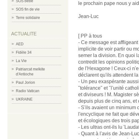
SOS bébé
le prochain pape nous y aide
SOS fin de vie
Jean-Luc
Terre solidaire
ACTUALITE
[ PP à tous
- Ce message est affligeant d
AED
implicite de voir partir ou 
Fidèle 34
semer la division. En quoi l
La Vie
contredit les opinions poli
de l'Hexagone ! Ceux-ci n'e
Patriarcat melkite
d'Antioche
déclarent qu'ils attendent l
- Un peu exaspérante aussi, 
Paul Jorion
"tolérance" et "l'unité cath
Radio Vatican
et diviseurs ! M. Magister 
UKRAINE
depuis plus de cinq ans, et c
- S'ils avaient un minimum d
l'encyclique ne fait que dé
et écologiques des trois pa
- Les ultras ont-ils lu 'Lauda
- Quant à l'avis de Jean-Luc