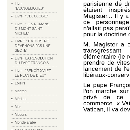
parisienne de dr
Livre :
étaient insp
"EVANGELIQUES"
Magister... Il y
Livre : "L'ECOLOGIE"
ce personnage 
Livre : "LES ROMANS
n'allait pas par
DU MONT SAINT-
pour la doctrine 
MICHEL"
LIVRE : 'CATHOS, NE
M. Magister a c
DEVENONS PAS UNE
transgressant
SECTE'
élémentaire (le 
Livre : LA RÉVOLUTION
prendre de vites
DU PAPE FRANÇOIS
lancement de l'
Livre : "BENOÎT XVI ET
libéraux-conserva
LE PLAN DE DIEU"
Loisirs
Le pape Franço
l'on marche sur
Macron
privé de ce 
Médias
commerce. « Vat
Mer
Vatican, il va d
Moeurs
Monde arabe