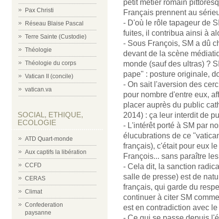
petit métier romain pittoresq
Pax Christi
Français prennent au sérieux
- D'où le rôle tapageur de S
Réseau Blaise Pascal
fuites, il contribua ainsi à 
Terre Sainte (Custodie)
- Sous François, SM a dû ch
Théologie
devant de la scène médiatiq
monde (sauf des ultras) ? SM
Théologie du corps
pape" : posture originale, do
Vatican II (concile)
- On sait l'aversion des cer
vatican.va
pour nombre d'entre eux, a
placer auprès du public ca
SOCIAL, ETHIQUE,
2014) : ça leur interdit de p
ECOLOGIE
- L'intérêt porté à SM par no
élucubrations de ce "vatican
ATD Quart-monde
français), c'était pour eux 
Aux captifs la libération
François... sans paraître le
CCFD
- Cela dit, la sanction radic
salle de presse) est de nat
CERAS
français, qui garde du respec
Climat
continuer à citer SM comme 
Confederation
est en contradiction avec le
paysanne
- Ce qui se passe depuis l