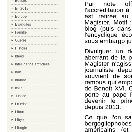
Eglises
Par note off
l'accréditation 
En 2012
est retirée au
Europe
Magister. Motif 
Evangiles
blog (puis dan
Famille
l'encyclique éc
sous embargo jus
Guerre
Histoire
Divulguer un 
aberrant de la p
Idées
Magister n'agiss
Intelligence artificielle
journaliste dep
Iran
souvient de so
Irlande
remous qui empoi
de Benoît XVI. O
Italie
porte au pape F
Justice
devenir le prin
La crise
depuis 2013.
Liban
Ce que l'on sai
Libye
bergoglioph
Liturgie
américains (et