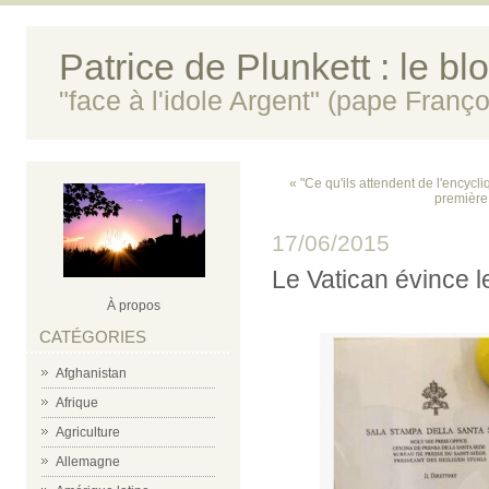
Patrice de Plunkett : le bl
"face à l'idole Argent" (pape Franço
« "Ce qu'ils attendent de l'encycli
première 
17/06/2015
Le Vatican évince l
À propos
CATÉGORIES
Afghanistan
Afrique
Agriculture
Allemagne