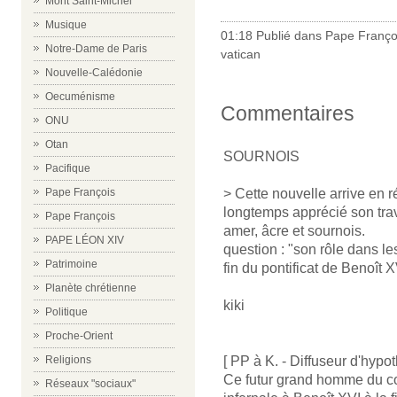
Mont Saint-Michel
Musique
01:18 Publié dans
Pape Franço
Notre-Dame de Paris
vatican
Nouvelle-Calédonie
Oecuménisme
Commentaires
ONU
Otan
SOURNOIS
Pacifique
> Cette nouvelle arrive en 
Pape François
longtemps apprécié son trava
Pape François
amer, âcre et sournois.
PAPE LÉON XIV
question : "son rôle dans l
Patrimoine
fin du pontificat de Benoît X
Planète chrétienne
kiki
Politique
Proche-Orient
[ PP à K. - Diffuseur d'hy
Religions
Ce futur grand homme du co
Réseaux "sociaux"