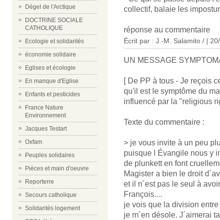
Dégel de l'Arctique
collectif, balaie les impostur
DOCTRINE SOCIALE
CATHOLIQUE
réponse au commentaire
Écrit par : J.-M. Salamito / | 2
Ecologie et solidarités
économie solidaire
UN MESSAGE SYMPTOM
Eglises et écologie
[ De PP à tous - Je reçois 
En manque d'Eglise
qu'il est le symptôme du ma
Enfants et pesticides
influencé par la "religious r
France Nature
Environnement
Texte du commentaire :
Jacques Testart
> je vous invite à un peu pl
Oxfam
puisque l Évangile nous y 
Peuples solidaires
de plunkett en font cruelleme
Pièces et main d'oeuvre
Magister a bien le droit d´a
Reporterre
et il n´est pas le seul à av
François....
Secours catholique
je vois que la division entr
Solidarités logement
je m´en désole. J´aimerai t