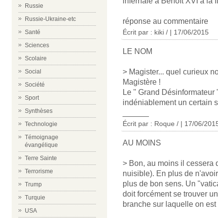
infernale à Benoît XVI à la fin
Russie
Russie-Ukraine-etc
réponse au commentaire
Écrit par : kiki / | 17/06/2015
Santé
Sciences
LE NOM
Scolaire
> Magister... quel curieux 
Social
Magistère !
Société
Le " Grand Désinformateur " 
Sport
indéniablement un certain s
Synthèses
______
Écrit par : Roque / | 17/06/201
Technologie
Témoignage
AU MOINS
évangélique
Terre Sainte
> Bon, au moins il cessera d
Terrorisme
nuisible). En plus de n'avo
plus de bon sens. Un "vatic
Trump
doit forcément se trouver un
Turquie
branche sur laquelle on est 
USA
______