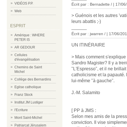
VIDÉOS P.P.
Écrit par : Bernadette / | 17/0
Web
> Guénois et les autres 'va
leurs abattis ;-)
ESPRIT
______
Écrit par : jwarren / | 17/06/20
Amérique : WHERE
PETER IS
UN ITINÉRAIRE
AR GEDOUR
Cellules
> Mais comment s'explique l'
d'évangélisation
Sandro Magister? Il y a trent
Chemins de Saint
"L'Espresso", et il ne brilla
Michel
catholicisme et la papauté. I
Collège des Bernardins
lui-même "à gauche".
Eglise catholique
J.-M. Salamito
Franz Stock
Institut JM Lustiger
[ PP à JMS :
l'Ecriture
Selon mes amis de la press
Mont Saint-Michel
conviction. Il vise simpleme
Patriarcat Jérusalem